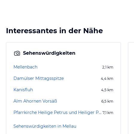
Interessantes in der Nähe
Sehenswürdigkeiten
Mellenbach
2,1
km
Damülser Mittagsspitze
4,4
km
Kanisfluh
4,5
km
Alm Ahornen Vorsäß
6,5
km
Pfarrkirche Heilige Petrus und Heiliger Paulus
7,1
km
Sehenswürdigkeiten in Mellau