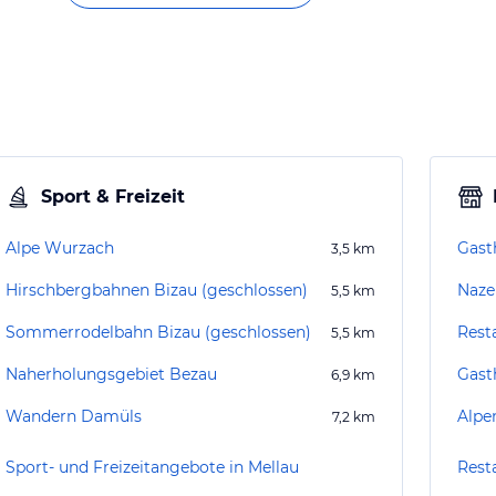
Sport & Freizeit
Alpe Wurzach
Gast
3,5
km
Hirschbergbahnen Bizau (geschlossen)
Naze
5,5
km
Sommerrodelbahn Bizau (geschlossen)
Rest
5,5
km
Naherholungsgebiet Bezau
Gast
6,9
km
Wandern Damüls
Alpe
7,2
km
Sport- und Freizeitangebote in Mellau
Rest