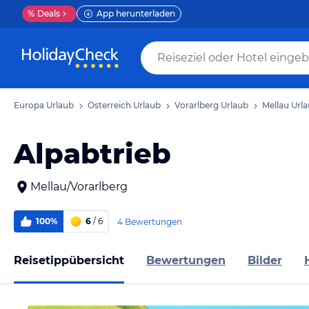
%
Deals
App herunterladen
Europa Urlaub
Österreich Urlaub
Vorarlberg Urlaub
Mellau Url
Alpabtrieb
Mellau/Vorarlberg
100%
6
/ 6
4 Bewertungen
Reisetippübersicht
Bewertungen
Bilder