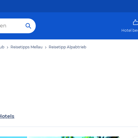
Hotel be
aub
Reisetipps Mellau
Reisetipp Alpabtrieb
Hotels