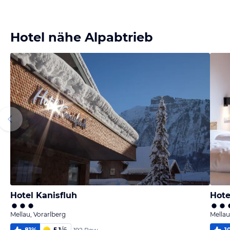
Bild
Bild
Bild
Bild
melden
melden
melden
melden
von Hannah
von Hannah
von Hannah
von Hannah
Hotel nähe Alpabtrieb
Hotel Kanisfluh
Hote
Mellau, Vorarlberg
Mellau
81
%
5,1
/
6
1