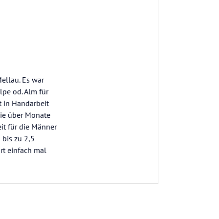
ellau. Es war
pe od. Alm für
t in Handarbeit
sie über Monate
it für die Männer
 bis zu 2,5
rt einfach mal