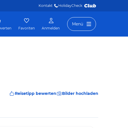
Kontakt
HolidayCheck 
Menü
werten
Favoriten
Anmelden
Reisetipp bewerten
Bilder hochladen