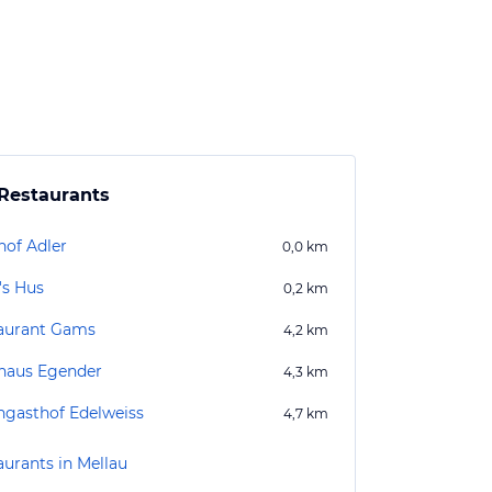
Restaurants
hof Adler
0,0
km
's Hus
0,2
km
aurant Gams
4,2
km
haus Egender
4,3
km
ngasthof Edelweiss
4,7
km
aurants in Mellau