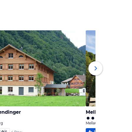
endinger
Mellau Apparteme
rg
Mellau, Vorarlberg
6,0
/
6
100
%
5,4
/
6