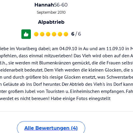
Hannah
56-60
September 2010
Alpabtrieb
6
/ 6
iebe im Vorarlberg dabei; am 04.09.10 in Au und am 11.09.10 in M
fehlen, dass einmal mitzuerleben! Das Vieh wird oben auf den Al
, d.h., sie werden mit Blumenkränzen gemückt, die die Frauen selbs
Heidenarbeit bedeutet. Dem Vieh werden die kleinen Glocken, die 
 und durch größere bis riesige Glocken ersetzt, was Schwerstarbe
Geläute ab ins Dorf herunter. Der Abtrieb des Vieh's ins Dorf kann
ter großem Jubel von Touristen u. Einheimischen empfangen. Fah
r werdet es nicht bereuen! Habe einige Fotos einegstellt
Alle Bewertungen (4)