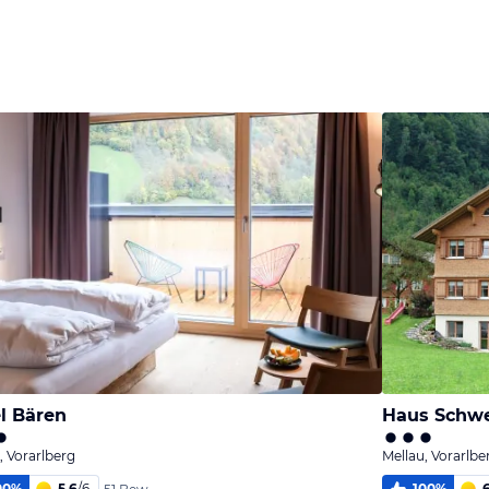
Bild
Bild
Bild
melden
melden
melden
von Hannah
von Hannah
von Hannah
l Bären
Haus Schw
, Vorarlberg
Mellau, Vorarlbe
00
%
5,6
/
6
100
%