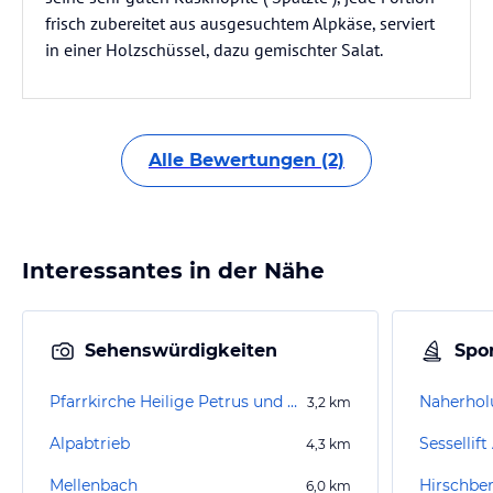
frisch zubereitet aus ausgesuchtem Alpkäse, serviert
in einer Holzschüssel, dazu gemischter Salat.
Alle Bewertungen (2)
Interessantes in der Nähe
Sehenswürdigkeiten
Spor
Pfarrkirche Heilige Petrus und Heiliger Paulus
Naherhol
3,2
km
Alpabtrieb
Sessellif
4,3
km
Mellenbach
6,0
km