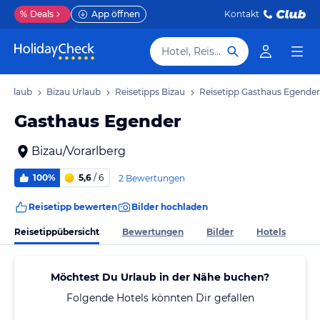
%
Deals
App öffnen
Kontakt
Hotel, Reiseziel
g Urlaub
Bizau Urlaub
Reisetipps Bizau
Reisetipp Gasthaus Egender
Gasthaus Egender
Bizau/Vorarlberg
100%
5,6
/ 6
2 Bewertungen
Reisetipp bewerten
Bilder hochladen
Reisetippübersicht
Bewertungen
Bilder
Hotels
Möchtest Du Urlaub in der Nähe buchen?
Folgende Hotels könnten Dir gefallen