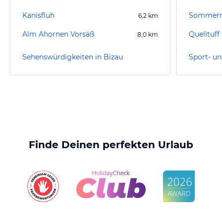
Kanisfluh
6,2
km
Alm Ahornen Vorsäß
Quelltuff
8,0
km
Sehenswürdigkeiten in Bizau
Sport- un
Finde Deinen perfekten Urlaub