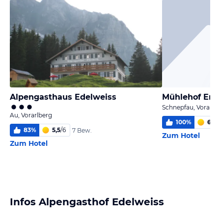
Alpengasthaus Edelweiss
Mühlehof En
Schnepfau, Vorarlb
Au, Vorarlberg
100
%
6
/
6
83
%
5,5
/
6
7 Bew.
Zum Hotel
Zum Hotel
Infos Alpengasthof Edelweiss