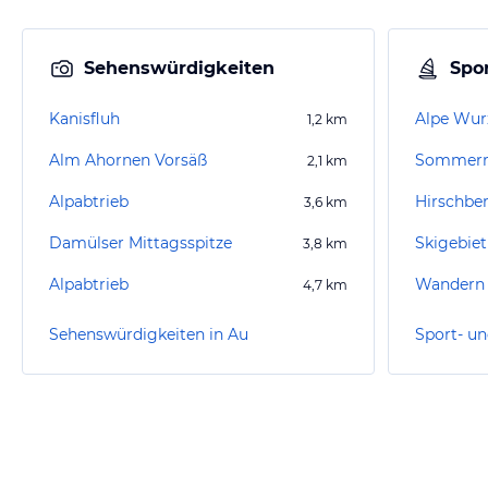
Sehenswürdigkeiten
Spor
Kanisfluh
Alpe Wur
1,2
km
Alm Ahornen Vorsäß
2,1
km
Alpabtrieb
3,6
km
Damülser Mittagsspitze
Skigebiet
3,8
km
Alpabtrieb
Wandern
4,7
km
Sehenswürdigkeiten in Au
Sport- un