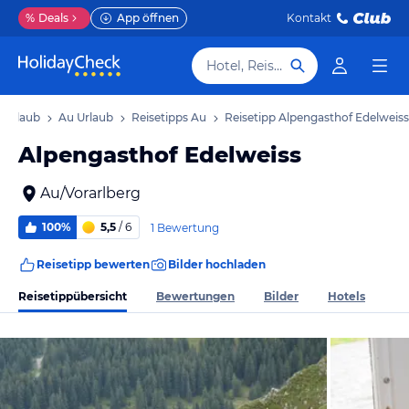
%
Deals
App öffnen
Kontakt
Hotel, Reiseziel
 Urlaub
Au Urlaub
Reisetipps Au
Reisetipp Alpengasthof Edelweiss
Alpengasthof Edelweiss
Au/Vorarlberg
100%
5,5
/ 6
1 Bewertung
Reisetipp bewerten
Bilder hochladen
Reisetippübersicht
Bewertungen
Bilder
Hotels