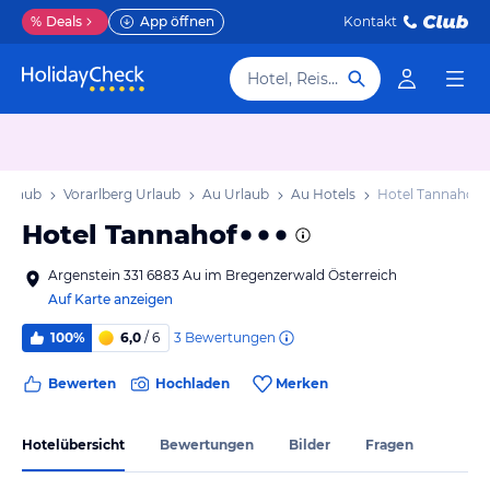
%
Deals
App öffnen
Kontakt
Hotel, Reiseziel
 Urlaub
Vorarlberg Urlaub
Au Urlaub
Au Hotels
Hotel Tannahof
Hotel Tannahof
Argenstein 331 6883 Au im Bregenzerwald Österreich
Auf Karte anzeigen
3
Bewertungen
100%
6,0
/ 6
Bewerten
Hochladen
Merken
Hotelübersicht
Bewertungen
Bilder
Fragen