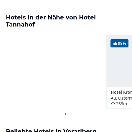
Hotels in der Nähe von Hotel
Tannahof
98%
Hotel Kron
Au, Österr
233m
Beliebte Hotels in Vorarlberg