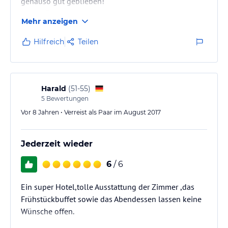
genauso gut geblieben!
Kleine Essensumänderungen werden wunderbar
Mehr anzeigen
umgesetzt.
Die neue Sauna mit Frischluftbereich runden das eh
Hilfreich
Teilen
gute Angebot vollends ab.
Harald
(
51-55
)
5
Bewertungen
Vor 8 Jahren • Verreist als Paar im August 2017
Jederzeit wieder
6
/ 6
Ein super Hotel,tolle Ausstattung der Zimmer ,das
Frühstückbuffet sowie das Abendessen lassen keine
Wünsche offen.