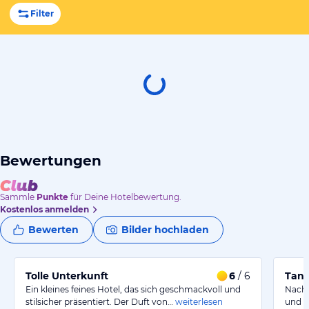
Filter
Bewertungen
Sammle
Punkte
für Deine Hotelbewertung.
Kostenlos anmelden
Bewerten
Bilder hochladen
Tolle Unterkunft
6
/ 6
Tann
Ein kleines feines Hotel, das sich geschmackvoll und
Nach 
stilsicher präsentiert. Der Duft von…
weiterlesen
und fr