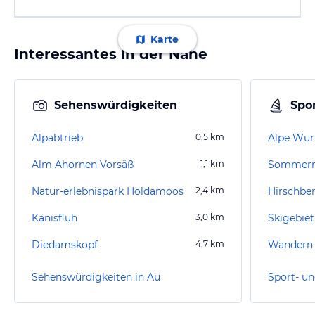
Karte
Interessantes in der Nähe
Sehenswürdigkeiten
Spor
Alpabtrieb
0,5
km
Alpe Wur
Alm Ahornen Vorsäß
1,1
km
Natur-erlebnispark Holdamoos
2,4
km
Kanisfluh
3,0
km
Skigebiet
Diedamskopf
4,7
km
Wandern
Sehenswürdigkeiten in Au
Sport- un