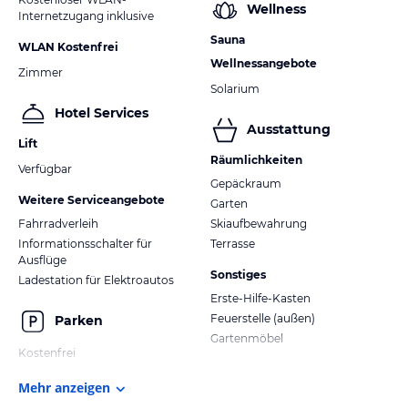
Wellness
Internetzugang inklusive
Sauna
WLAN Kostenfrei
Wellnessangebote
Zimmer
Solarium
Hotel Services
Ausstattung
Lift
Räumlichkeiten
Verfügbar
Gepäckraum
Weitere Serviceangebote
Garten
Fahrradverleih
Skiaufbewahrung
Informationsschalter für
Terrasse
Ausflüge
Sonstiges
Ladestation für Elektroautos
Erste-Hilfe-Kasten
Feuerstelle (außen)
Parken
Gartenmöbel
Kostenfrei
Mehr anzeigen