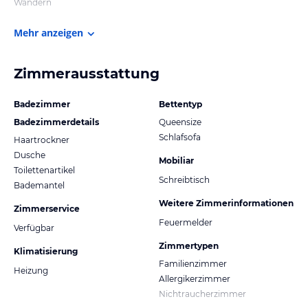
Wandern
Mehr anzeigen
Zimmerausstattung
Badezimmer
Bettentyp
Badezimmerdetails
Queensize
Schlafsofa
Haartrockner
Dusche
Mobiliar
Toilettenartikel
Schreibtisch
Bademantel
Weitere Zimmerinformationen
Zimmerservice
Feuermelder
Verfügbar
Zimmertypen
Klimatisierung
Familienzimmer
Heizung
Allergikerzimmer
Nichtraucherzimmer