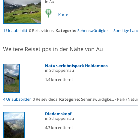
in Au
Karte
1 Urlaubsbild
0 Reisevideos
Kategorie:
Sehenswürdigke...
-
Sonstige Land
Weitere Reisetipps in der Nähe von Au
Natur-erlebnispark Holdamoos
in Schoppernau
1,4 km entfernt
4 Urlaubsbilder
0 Reisevideos
Kategorie:
Sehenswürdigke... - Park (Naturr
Diedamskopf
in Schoppernau
4,3 km entfernt