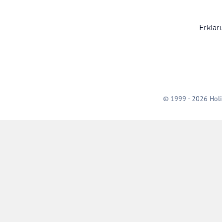
Erklär
© 1999 - 2026 Holi