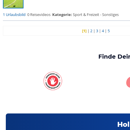
1 Urlaubsbild
0 Reisevideos
Kategorie:
Sport & Freizeit - Sonstiges
[1]
|
2
|
3
|
4
|
5
Finde Dei
Hol