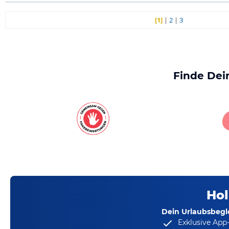
[1]
|
2
|
3
Finde Dei
Hol
Dein Urlaubsbegle
Exklusive App