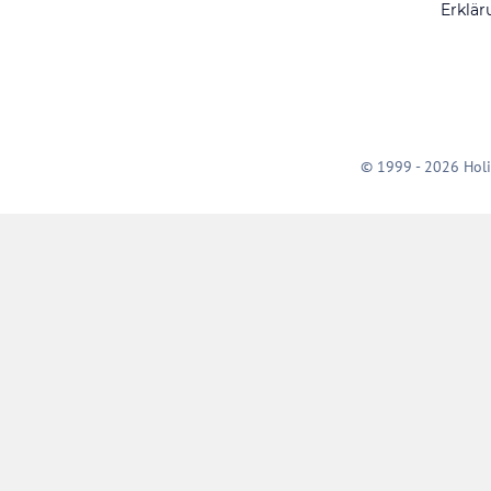
Erklär
© 1999 - 2026 Holi