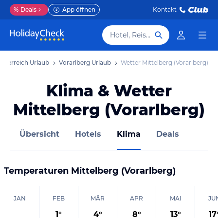
%
Deals
App öffnen
Kontakt
Hotel, Reiseziel
Österreich Urlaub
Vorarlberg Urlaub
Wetter Mittelberg (Vorarlberg)
Klima & Wetter
Mittelberg (Vorarlberg)
Übersicht
Hotels
Klima
Deals
Temperaturen
Mittelberg (Vorarlberg)
JAN
FEB
MÄR
APR
MAI
JU
1
°
4
°
8
°
13
°
17