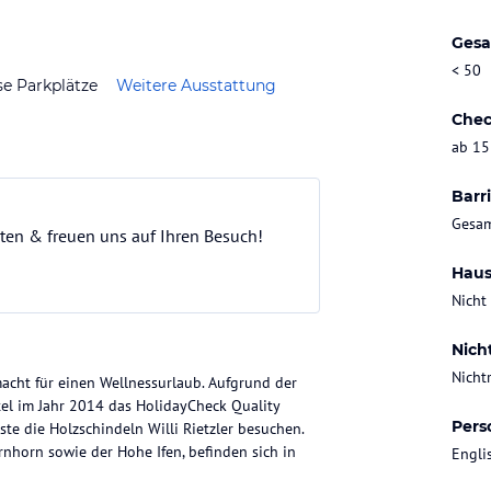
Gesa
< 50
se Parkplätze
Weitere Ausstattung
Chec
ab 15
Barri
Gesam
ten & freuen uns auf Ihren Besuch!
Haus
Nicht
Nich
Nicht
macht für einen Wellnessurlaub. Aufgrund der
el im Jahr 2014 das HolidayCheck Quality
Pers
te die Holzschindeln Willi Rietzler besuchen.
rnhorn sowie der Hohe Ifen, befinden sich in
Engli