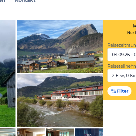
en
Kontakt
Nur 
Reisezeitrau
04.09.26 - 
Reiseteilneh
2 Erw, 0 Kin
von Antonia, Januar 2023
Filter