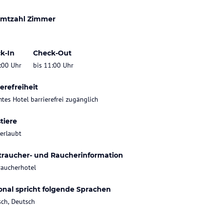
mtzahl Zimmer
k-In
Check-Out
:00 Uhr
bis 11:00 Uhr
erefreiheit
tes Hotel barrierefrei zugänglich
tiere
 erlaubt
traucher- und Raucherinformation
raucherhotel
onal spricht folgende Sprachen
sch, Deutsch