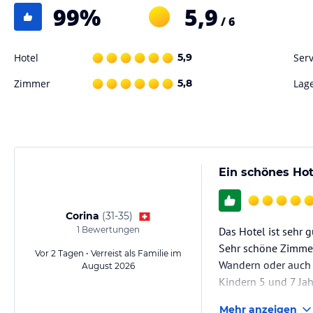
Sonstige Einrichtungen und Services
99
%
5,9
/ 6
Im Hotel Schiff stehen den Urlaubern 33 Wohnräume zur Auswahl. Ein 
Unterkunft vorhanden. Die Grundeinrichtung beinhaltet eine Bar, ein
Aufzug gehört auch zur Hoteleinrichtung. Die Hotelgäste können ihr
Hotel
5,9
Serv
Parkplätze parken.
Zimmer
5,8
Lag
Hinweis:
Allgemeine und unverbindliche Hoteliers-/Veranstalter-/K
Gewähr und ohne Prüfung durch HolidayCheck. Bitte lies vor der B
jeweiligen Veranstalters.
Ein schönes Ho
Corina
(
31-35
)
1
Bewertungen
Das Hotel ist sehr 
Sehr schöne Zimmer 
Vor 2 Tagen • Verreist als Familie im
Wandern oder auch 
August 2026
Kindern 5 und 7 Jah
Mehr anzeigen