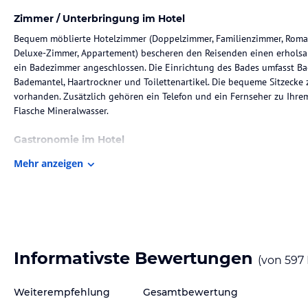
Zimmer / Unterbringung im Hotel
Bequem möblierte Hotelzimmer (Doppelzimmer, Familienzimmer, Romant
Deluxe-Zimmer, Appartement) bescheren den Reisenden einen erholsam
ein Badezimmer angeschlossen. Die Einrichtung des Bades umfasst B
Bademantel, Haartrockner und Toilettenartikel. Die bequeme Sitzecke z
vorhanden. Zusätzlich gehören ein Telefon und ein Fernseher zu Ihre
Flasche Mineralwasser.
Gastronomie im Hotel
Das Hotel verfügt über 3/4 Pension oder Frühstück als Verpflegung. I
Mehr anzeigen
wie beispielsweise ein Frühstücksbuffet zu erhalten. Das Restaurant de
Speisen spezialisiert. Überdies sind ebenso vegetarische Speisen aus 
Sport und Unterhaltung
Diese Unterkunft verfügt seid Dezember 2017 über einen neuen Wellne
Finnische-Sauna, ein Sole-Dampfbad, Aroma-Dampfbad, Infrarotkabin
Informativste Bewertungen
(von
597
. Der Beautybereich bietet Massagen an. Hinsichtlich der Möglichkeit
Angebote im nahen Umkreis dieser Unterkunft.
Weiterempfehlung
Gesamtbewertung