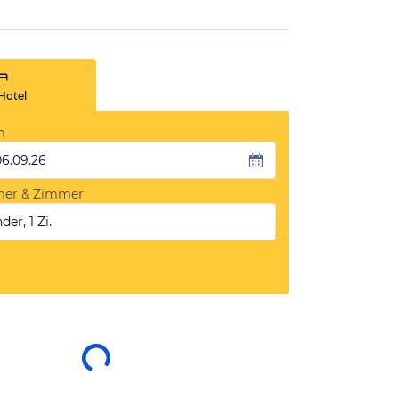
Hotel
m
06.09.26
mer & Zimmer
der, 1 Zi.