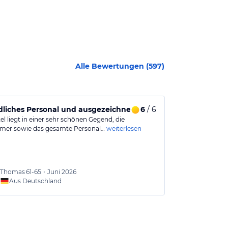
Alle Bewertungen (
597
)
en
liches Personal und ausgezeichnetes Essen
6
/ 6
Immer wiede
l liegt in einer sehr schönen Gegend, die
Tolles Hotel, t
mer sowie das gesamte Personal…
weiterlesen
fantastscher S
Thomas
61-65
•
Juni 2026
Adrian
Aus Deutschland
Aus