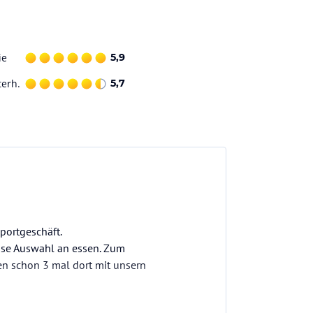
ie
5,9
terh.
5,7
portgeschäft.
osse Auswahl an essen. Zum
en schon 3 mal dort mit unsern