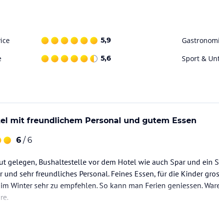
kostenloser Internetzugang (WLAN) ist in der
 Restaurant sowie eine Skiaufbewahrung. Ein
en Pkw komfortabel auf einem der kostenlosen
ice
5,9
Gastronom
e
5,6
Sport & Un
ataloginformationen. Alle Angaben ohne
uchung die verbindlichen
Angebotsdetails
des
tel mit freundlichem Personal und gutem Essen
6
/ 6
gut gelegen, Bushaltestelle vor dem Hotel wie auch Spar und ein S
und sehr freundliches Personal. Feines Essen, für die Kinder gr
im Winter sehr zu empfehlen. So kann man Ferien geniessen. War
re.