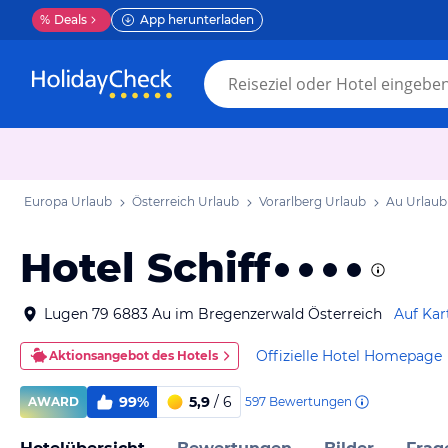
%
Deals
App herunterladen
Europa Urlaub
Österreich Urlaub
Vorarlberg Urlaub
Au Urlaub
Hotel Schiff
Lugen 79 6883 Au im Bregenzerwald Österreich
Auf Kar
Offizielle Hotel Homepage
Aktionsangebot des Hotels
99%
5,9
/ 6
597
Bewertungen
AWARD