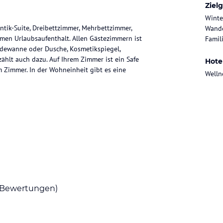
Ziel
Winte
ik-Suite, Dreibettzimmer, Mehrbettzimmer,
Wande
en Urlaubsaufenthalt. Allen Gästezimmern ist
Famili
adewanne oder Dusche, Kosmetikspiegel,
ählt auch dazu. Auf Ihrem Zimmer ist ein Safe
Hote
m Zimmer. In der Wohneinheit gibt es eine
Welln
m Haus sind vielseitige Frühstücksmöglichkeiten
s Hauses hat sich für Sie auf internationale
wählbar.
ssbereich mit Erlebnishallenbad, Bio-Sauna,
e, Erlebnisduschen und verschiedene Ruheräume
Bewertungen)
en zum Radfahren und Skilaufen gibt es