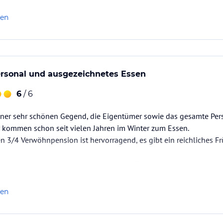
h mit dem Pool haben wir immer sehr geschätzt.
len
ersonal und ausgezeichnetes Essen
6
/ 6
einer sehr schönen Gegend, die Eigentümer sowie das gesamte Per
kommen schon seit vielen Jahren im Winter zum Essen.
en 3/4 Verwöhnpension ist hervorragend, es gibt ein reichliches F
hr schön und sauber , einfach zum Wohlfühlen.
t sehr modern und schön mit einem großen Garten zum Entspannen
len