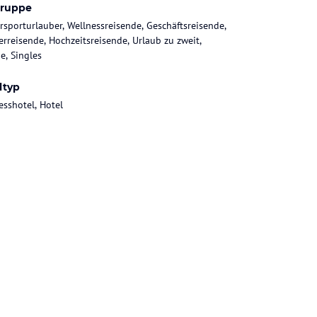
gruppe
rsporturlauber, Wellnessreisende, Geschäftsreisende,
rreisende, Hochzeitsreisende, Urlaub zu zweit,
e, Singles
ltyp
esshotel, Hotel