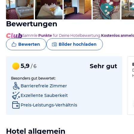
von Jo, August 2021
Bewertungen
Sammle
Punkte
für Deine Hotelbewertung.
Kostenlos anmel
Bewerten
Bilder hochladen
5,9
Sehr gut
/ 6
Besonders gut bewertet:
Barrierefreie Zimmer
Exzellente Sauberkeit
Preis-Leistungs-Verhältnis
Hotel allgemein