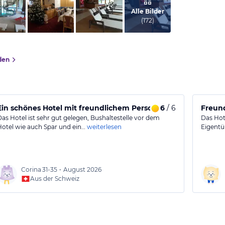
von Otto , Oktober 2021
Alle Bilder
(
172
)
den
Ein schönes Hotel mit freundlichem Personal und gutem Ess
6
/ 6
Freund
Das Hotel ist sehr gut gelegen, Bushaltestelle vor dem
Das Hote
Hotel wie auch Spar und ein…
weiterlesen
Eigentü
Corina
31-35
•
August 2026
Aus der Schweiz