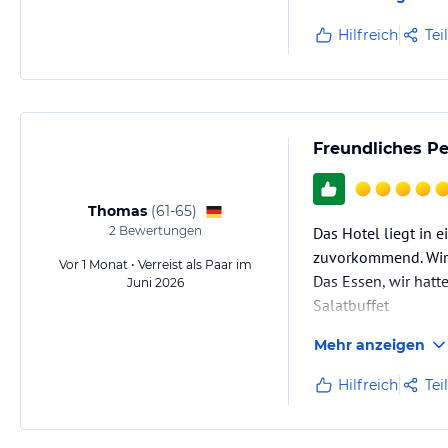
Den Wellnessbereic
Hilfreich
Tei
Freundliches P
Thomas
(
61-65
)
2
Bewertungen
Das Hotel liegt in 
zuvorkommend. Wir 
Vor 1 Monat • Verreist als Paar im
Das Essen, wir hatt
Juni 2026
Salatbuffet
Die Zimmer sind se
Mehr anzeigen
Der Spa Bereich is
Hilfreich
Tei