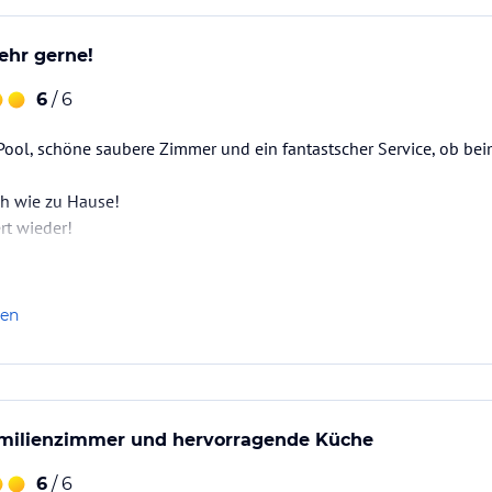
ehr gerne!
6
/ 6
r Pool, schöne saubere Zimmer und ein fantastscher Service, ob be
ch wie zu Hause!
rt wieder!
len
milienzimmer und hervorragende Küche
6
/ 6