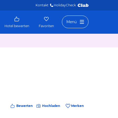
Kontakt
HolidayCheck 
Menü
Hotel bewerten
Favoriten
Bewerten
Hochladen
Merken