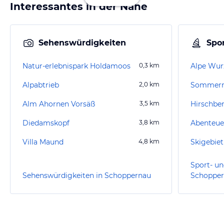
Interessantes in der Nähe
Sehenswürdigkeiten
Spor
Natur-erlebnispark Holdamoos
0,3
km
Alpe Wur
Alpabtrieb
2,0
km
Alm Ahornen Vorsäß
3,5
km
Diedamskopf
3,8
km
Abenteue
Villa Maund
4,8
km
Skigebiet
Sport- un
Sehenswürdigkeiten in Schoppernau
Schoppe