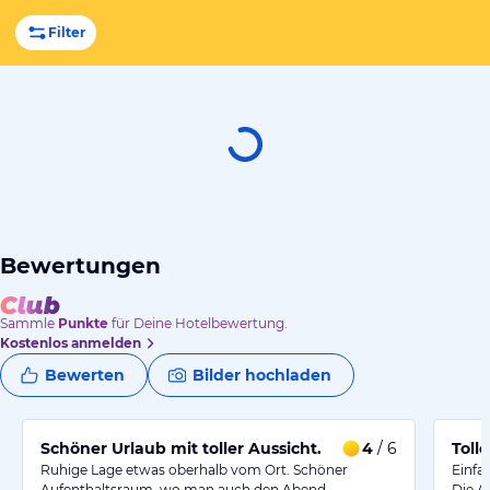
Filter
Bewertungen
Sammle
Punkte
für Deine Hotelbewertung.
Kostenlos anmelden
Bewerten
Bilder hochladen
Schöner Urlaub mit toller Aussicht.
4
/ 6
Toll
Ruhige Lage etwas oberhalb vom Ort. Schöner
Einfa
Aufenthaltsraum, wo man auch den Abend…
Die A