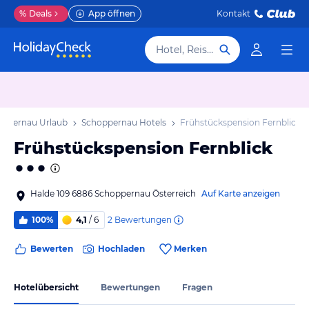
%
Deals
App öffnen
Kontakt
Hotel, Reiseziel
oppernau Urlaub
Schoppernau Hotels
Frühstückspension Fernblick
Frühstückspension Fernblick
Halde 109 6886 Schoppernau Österreich
Auf Karte anzeigen
2
Bewertungen
100%
4,1
/ 6
Bewerten
Hochladen
Merken
Hotelübersicht
Bewertungen
Fragen