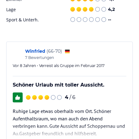
Sport und Unterhaltung
Lage
4,2
In der Umgebung der Fernblick Frühstückspension gibt es
zahlreiche Möglichkeiten für Outdoor-Aktivitäten. Sie können
Sport & Unterh.
--
wandern, skifahren, radfahren oder den Wasserpark direkt an der
Unterkunft besuchen.
Hinweis:
Verfasst von HolidayCheck mit Hilfe von KI. Alle
Angaben ohne Gewähr. Bitte lies vor der Buchung die
Winfried
(
66-70
)
verbindlichen
Angebotsdetails
des jeweiligen Veranstalters.
7
Bewertungen
Vor 8 Jahren • Verreist als Gruppe im Februar 2017
Schöner Urlaub mit toller Aussicht.
4
/ 6
Ruhige Lage etwas oberhalb vom Ort. Schöner
Aufenthaltsraum, wo man auch den Abend
verbringen kann. Gute Aussicht auf Schoppernau und
Au.Gastgeber freundlich und hilfsbereit.