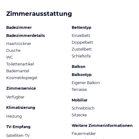
Zimmerausstattung
Badezimmer
Bettentyp
Badezimmerdetails
Einzelbett
Doppelbett
Haartrockner
Zustellbett
Dusche
Schlafsofa
WC
Toilettenartikel
Balkon
Bademantel
Balkontyp
Kosmetikspiegel
Eigener Balkon
Zimmerservice
Terrasse
Verfügbar
Mobiliar
Klimatisierung
Schreibtisch
Sitzecke
Heizung
Weitere Zimmerinformationen
TV-Empfang
Feuermelder
Satelliten-TV