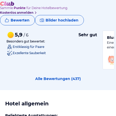
Sammle
Punkte
für Deine Hotelbewertung.
Kostenlos anmelden
Bewerten
Bilder hochladen
5,9
Sehr gut
/ 6
Blum
Besonders gut bewertet:
Eine 
Erstklassig für Paare
eine
Exzellente Sauberkeit
Alle Bewertungen (
437
)
Hotel allgemein
Beliebteste Ausstattungen: