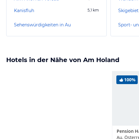
Kanisfluh
5,1
km
Skigebiet
Sehenswürdigkeiten in Au
Sport- un
Hotels in der Nähe von Am Holand
100%
Au, Österr