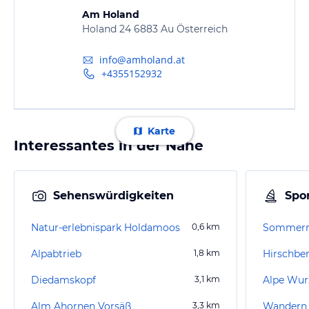
Am Holand
Holand 24 6883 Au Österreich
info@amholand.at
+4355152932
Karte
Interessantes in der Nähe
Sehenswürdigkeiten
Spor
Natur-erlebnispark Holdamoos
0,6
km
Alpabtrieb
1,8
km
Diedamskopf
3,1
km
Alpe Wur
Alm Ahornen Vorsäß
3,3
km
Wandern 