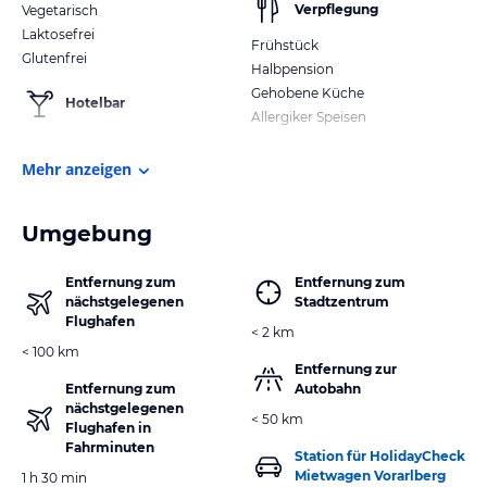
Verpflegung
Vegetarisch
Laktosefrei
Frühstück
Glutenfrei
Halbpension
Gehobene Küche
Hotelbar
Allergiker Speisen
Mehr anzeigen
Umgebung
Entfernung zum
Entfernung zum
nächstgelegenen
Stadtzentrum
Flughafen
< 2 km
< 100 km
Entfernung zur
Entfernung zum
Autobahn
nächstgelegenen
< 50 km
Flughafen in
Fahrminuten
Station für HolidayCheck
Mietwagen Vorarlberg
1 h 30 min