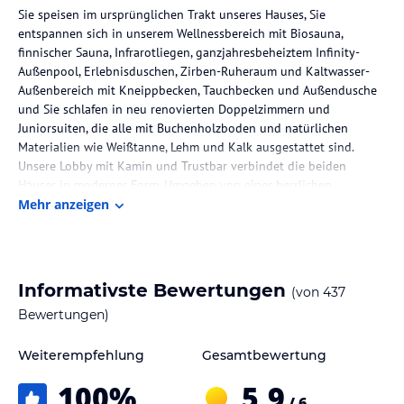
Sie speisen im ursprünglichen Trakt unseres Hauses, Sie
entspannen sich in unserem Wellnessbereich mit Biosauna,
finnischer Sauna, Infrarotliegen, ganzjahresbeheiztem Infinity-
Außenpool, Erlebnisduschen, Zirben-Ruheraum und Kaltwasser-
Außenbereich mit Kneippbecken, Tauchbecken und Außendusche
und Sie schlafen in neu renovierten Doppelzimmern und
Juniorsuiten, die alle mit Buchenholzboden und natürlichen
Materialien wie Weißtanne, Lehm und Kalk ausgestattet sind.
Unsere Lobby mit Kamin und Trustbar verbindet die beiden
Häuser in moderner Form. Umgeben von einer herrlichen
Sonnenterrasse mit Aussicht auf die umliegenden Berge trägt das
Mehr anzeigen
Am Holand eine ganz eigene Handschrift.
Die Lage des Hotels
Unser Hotel befindet sich in absoluter Ruhelage am Waldrand auf
Informativste Bewertungen
(von
437
der Südseite von Au im hinteren Bregenzerwald.
Bewertungen)
Au ist in 10 Minuten zu Fuß erreichbar. Das Wander- und Skigebiet
Diedamskopf befindet sich in 1,5 km Entfernung unseres Hauses.
Weiterempfehlung
Gesamtbewertung
Zimmer / Unterbringung im Hotel
100
%
5,9
/ 6