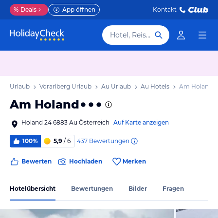
%
Deals
App öffnen
Kontakt
Hotel, Reiseziel
ich Urlaub
Vorarlberg Urlaub
Au Urlaub
Au Hotels
Am Holand
Am Holand
Holand 24 6883 Au Österreich
Auf Karte anzeigen
437
Bewertungen
100%
5,9
/ 6
Bewerten
Hochladen
Merken
Hotelübersicht
Bewertungen
Bilder
Fragen