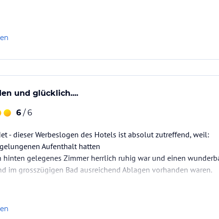
len
n und glücklich....
6
/ 6
et - dieser Werbeslogen des Hotels ist absolut zutreffend, weil:
 gelungenen Aufenthalt hatten
ch hinten gelegenes Zimmer herrlich ruhig war und einen wunderb
d im grosszügigen Bad ausreichend Ablagen vorhanden waren.
le Mitarbeiter äußerst gastfreundlich, hilfsbereit und gastorientie
 und Abendmenü abwechslungsreich sehr lecker waren
nverträglichkeiten…
len