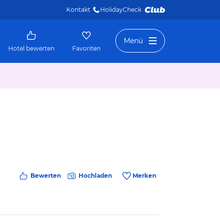
Kontakt
HolidayCheck 
Menü
Hotel bewerten
Favoriten
Bewerten
Hochladen
Merken