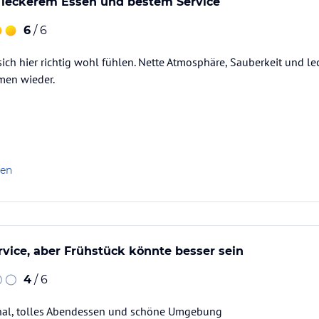
 leckerem Essen und bestem Service
6
/ 6
inecke
n
ich hier richtig wohl fühlen. Nette Atmosphäre, Sauberkeit und 
rsäß
n, Zirben-Infrarotwärmekabine, Saftbar,
en wieder.
len
ataloginformationen. Alle Angaben ohne
uchung die verbindlichen
Angebotsdetails
des
rvice, aber Frühstück könnte besser sein
4
/ 6
nal, tolles Abendessen und schöne Umgebung