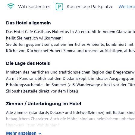
Wifi kostenfrei
Kostenlose Parkplätze
Weitere
Das Hotel allgemein
Das Hotel Café Gasthaus Hubertus in Au erstrahlt in neuem Glanz unte
heißt Sie herzlich willkommen!
Sie dürfen gespannt sein, auf ein herrliches Ambiente, kombiniert mit 
Die Lage des Hotels
Inmitten des herrlichen und traditionsreichen Region des Bregenzerw
Au mit Panoramablick auf den Diedamskopf. Ein idealer Ausgangspunk
Erholungssuchende - im Sommer (z. B. Wanderwege direkt vor der Türe)
Zimmer / Unterbringung im Hotel
Alle Zimmer (Standard-, Deluxe- und Edelweißzimmer) mit Balkon sin
behaglichem Charakter. Auch die Möbel sind aus heimischem unbehand
Mehr anzeigen