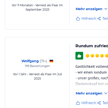
Vor 11 Monaten • Verreist als Paar im
Mehr anzeigen
September 2025
Hilfreich
Tei
Rundum zufriede
Wolfgang
(
71+
)
Gastlichkeit vollend
199
Bewertungen
- wir einen rundum
Vor 1 Jahr • Verreist als Paar im Juli
- unser großes, na
2025
Diedamskopf bot un
- Frau Simma und al
Mehr anzeigen
- Frühstücksbüfett
- auf Lebensmittelu
Hilfreich
Tei