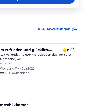
Alle Bewertungen (
64
)
 zufrieden und glücklich....
6
/ 6
Tolles Hotel
keit vollendet - dieser Werbeslogen des Hotels ist
Ein sehr schön
zutreffend, weil:
Abend ein gan
eiterlesen
Wolfgang
71+
•
Juli 2025
Urlaub
Aus Deutschland
mtzahl Zimmer