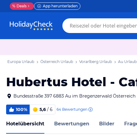
%
Deals
App herunterladen
Europa Urlaub
Österreich Urlaub
Vorarlberg Urlaub
Au Urlaub
Hubertus Hotel - Ca
Bundesstraße 397 6883 Au im Bregenzerwald Österreich
100%
5,6
/ 6
64
Bewertungen
Hotelübersicht
Bewertungen
Bilder
Frag