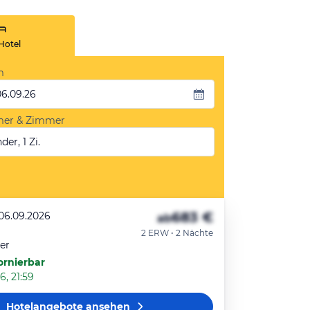
Hotel
m
06.09.26
mer & Zimmer
der, 1 Zi.
683 €
 06.09.2026
ab
2 ERW • 2 Nächte
er
ornierbar
6, 21:59
Hotelangebote
ansehen