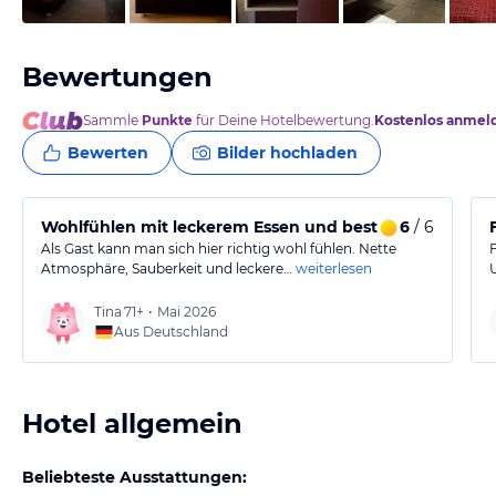
Bewertungen
Sammle
Punkte
für Deine Hotelbewertung.
Kostenlos anmel
Bewerten
Bilder hochladen
Wohlfühlen mit leckerem Essen und bestem Service
6
/ 6
Als Gast kann man sich hier richtig wohl fühlen. Nette
Atmosphäre, Sauberkeit und leckere…
weiterlesen
Tina
71+
•
Mai 2026
Aus Deutschland
Hotel allgemein
Beliebteste Ausstattungen: