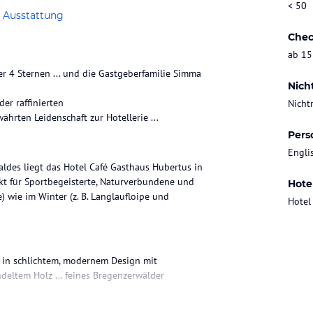
< 50
 Ausstattung
Chec
ab 15
r 4 Sternen ... und die Gastgeberfamilie Simma
Nich
der raffinierten
Nicht
Pers
Engli
aldes liegt das Hotel Café Gasthaus Hubertus in
t für Sportbegeisterte, Naturverbundene und
Hote
 wie im Winter (z. B. Langlaufloipe und
Hotel
d in schlichtem, modernem Design mit
eltem Holz ... feines Bregenzerwälder