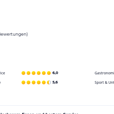
ch in der Küche des Hubertus wider. Hubert
 und zaubert mit seinem Team regionale
ewertungen)
chkeiten für sportliche Aktivitäten,
e und über 30 km Radwege sowie zahlreiche
urerlebnisse.
 Entspannung im neuen Wellnessbereich mit
otwärmekabine, Saftbar, Ruheräumen auf dem
garten mit Sonnenliegen.
ice
6,0
Gastronom
e
5,6
Sport & Un
r Weißtanne, mit Schallschutzverglasungen
se, Kuchen & Kaffee
gäste
pensionsgäste