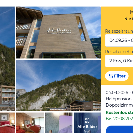
Nur 
Reisezeitrau
04.09.26 - 
Reiseteilneh
2 Erw, 0 Kin
vom Hotelier, Oktober 2013
Filter
04.09.2026 -
Halbpension
Doppelzimm
Kostenlos st
Bis 20.08.202
vom Hotelier, Oktober 2013
Alle Bilder
(
86
)