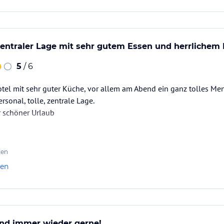
 Zentraler Lage mit sehr gutem Essen und herrlichem 
5
/ 6
otel mit sehr guter Küche, vor allem am Abend ein ganz tolles M
rsonal, tolle, zentrale Lage.
r schöner Urlaub
ten
len
nd immer wieder gerne!