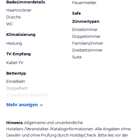
Badezimmerdetails
Feuermelder
Haartrockner
Safe
Dusche
Zimmertypen
WC
Einzelzimmer
Klimatisierung
Doppelzimmer
Heizung
Familienzimmer
Dreibettzimmer
TV-Empfang
Suite
Kabel-TV
Bettentyp
Einzelbett
Doppelbett
Zustellbares Babybett
Mehr anzeigen
Hinweis:
Allgemeine und unverbindliche
Hoteliers-/Veranstalter-/Kataloginformationen. Alle Angaben ohne
Gewähr und ohne Prüfung durch HolidayCheck. Bitte lies vor der