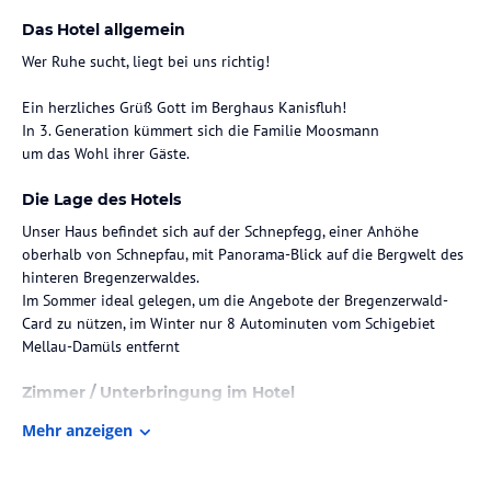
Das Hotel allgemein
Wer Ruhe sucht, liegt bei uns richtig!
Ein herzliches Grüß Gott im Berghaus Kanisfluh!
In 3. Generation kümmert sich die Familie Moosmann
um das Wohl ihrer Gäste.
Die Lage des Hotels
Unser Haus befindet sich auf der Schnepfegg, einer Anhöhe
oberhalb von Schnepfau, mit Panorama-Blick auf die Bergwelt des
hinteren Bregenzerwaldes.
Im Sommer ideal gelegen, um die Angebote der Bregenzerwald-
Card zu nützen, im Winter nur 8 Autominuten vom Schigebiet
Mellau-Damüls entfernt
Zimmer / Unterbringung im Hotel
Im Rundbau stehen 4 Doppel- und 2 Einzelzimmer zur Verfügung,
Mehr anzeigen
alle Zimmer mit Tal-Blick, teilweise mit Balkon.
Ideal für Familien sind unsere 4 Appartemens mit 2 Schlafzimmern,