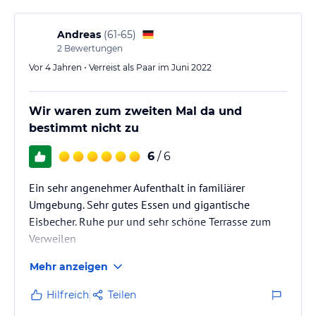
empfangen und bekamen alles gezeigt. Parken war
direkt davor oder auf der anderen Straßenseite
Andreas
(
61-65
)
kostenlos möglich! Die Unterkunft liegt…
2
Bewertungen
Vor 4 Jahren • Verreist als Paar im Juni 2022
Wir waren zum zweiten Mal da und
bestimmt nicht zu
6
/ 6
Ein sehr angenehmer Aufenthalt in familiärer
Umgebung. Sehr gutes Essen und gigantische
Eisbecher. Ruhe pur und sehr schöne Terrasse zum
Verweilen
Mehr anzeigen
Hilfreich
Teilen