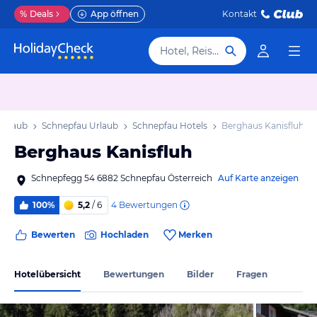
%
Deals
App öffnen
Kontakt
Hotel, Reiseziel
 Urlaub
Schnepfau Urlaub
Schnepfau Hotels
Berghaus Kanisfluh
Berghaus Kanisfluh
Schnepfegg 54 6882 Schnepfau Österreich
Auf Karte anzeigen
4
Bewertungen
100%
5,2
/ 6
Bewerten
Hochladen
Merken
Hotelübersicht
Bewertungen
Bilder
Fragen