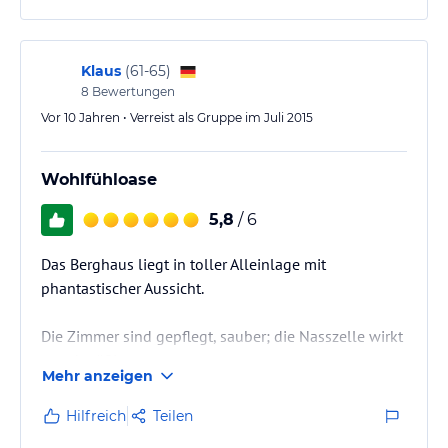
Klaus
(
61-65
)
8
Bewertungen
Vor 10 Jahren • Verreist als Gruppe im Juli 2015
Wohlfühloase
5,8
/ 6
Das Berghaus liegt in toller Alleinlage mit
phantastischer Aussicht.
Die Zimmer sind gepflegt, sauber; die Nasszelle wirkt
zweckmäßig.
Mehr anzeigen
Flott, freundlich und zuvorkommend arbeitet der
Hilfreich
Teilen
Service. Das Essen schmeckt sehr lecker, das prima