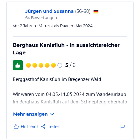
Jürgen und Susanna
(
56-60
)
64
Bewertungen
Vor 2 Jahren • Verreist als Paar im Mai 2024
Berghaus Kanisfluh - in aussichtsreicher
Lage
5
/ 6
Berggasthof Kanisfluh im Bregenzer Wald
Wir waren vom 04.05.-11.05.2024 zum Wanderurlaub
im Berghaus Kanisfluh auf dem Schnepfegg oberhalb
von Schnepfau im Bregenzer Wald. Wir haben direkt
Mehr anzeigen
beim Berghaus angefragt und 7 Nächte mit Frühstück
im Doppelzimmer gebucht. Leider wird Halbpension
Hilfreich
Teilen
nicht mehr angeboten, aber man kann aus der
Speisekarte auswählen. Vom Chef wurden wir direkt