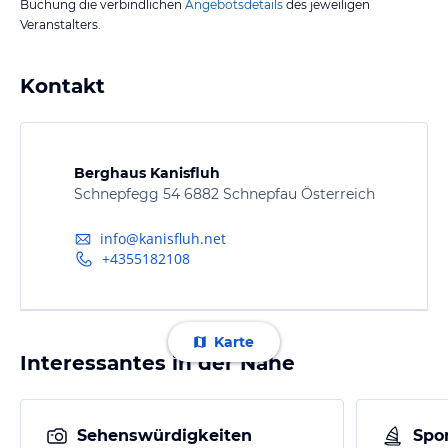
Buchung die verbindlichen
Angebotsdetails
des jeweiligen
Veranstalters.
Kontakt
Berghaus Kanisfluh
Schnepfegg 54 6882 Schnepfau Österreich
info@kanisfluh.net
+4355182108
Karte
Interessantes in der Nähe
Sehenswürdigkeiten
Spor