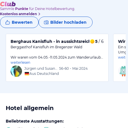
Sammle
Punkte
für Deine Hotelbewertung.
Kostenlos anmelden
Bewerten
Bilder hochladen
Berghaus Kanisfluh - in aussichtsreicher Lage
5
/ 6
Wir 
Berggasthof Kanisfluh im Bregenzer Wald
Ein s
Umgeb
Wir waren vom 04.05.-11.05.2024 zum Wanderurlaub…
weite
weiterlesen
Jürgen und Susanna
56-60
•
Mai 2024
Aus Deutschland
Hotel allgemein
Beliebteste Ausstattungen: