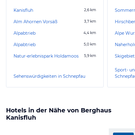
Kanisfluh
2,6
km
Alm Ahornen Vorsäß
3,7
km
Alpabtrieb
4,4
km
Alpe Wur
Alpabtrieb
5,0
km
Naherhol
Natur-erlebnispark Holdamoos
5,9
km
Skigebie
Sport- un
Sehenswürdigkeiten in Schnepfau
Schnepfa
Hotels in der Nähe von Berghaus
Kanisfluh