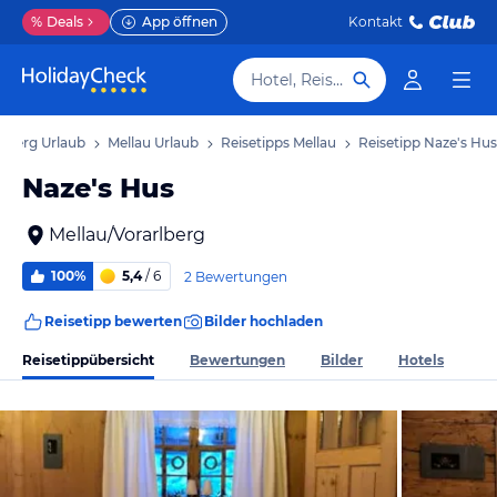
%
Deals
App öffnen
Kontakt
Hotel, Reiseziel
rlberg Urlaub
Mellau Urlaub
Reisetipps Mellau
Reisetipp Naze's Hus
Naze's Hus
Mellau/Vorarlberg
100%
5,4
/ 6
2 Bewertungen
Reisetipp bewerten
Bilder hochladen
Reisetippübersicht
Bewertungen
Bilder
Hotels