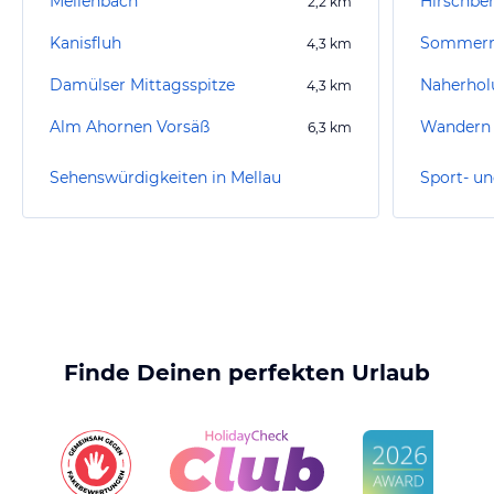
Mellenbach
2,2
km
Kanisfluh
4,3
km
Damülser Mittagsspitze
Naherhol
4,3
km
Alm Ahornen Vorsäß
Wandern
6,3
km
Sehenswürdigkeiten in Mellau
Sport- un
Finde Deinen perfekten Urlaub