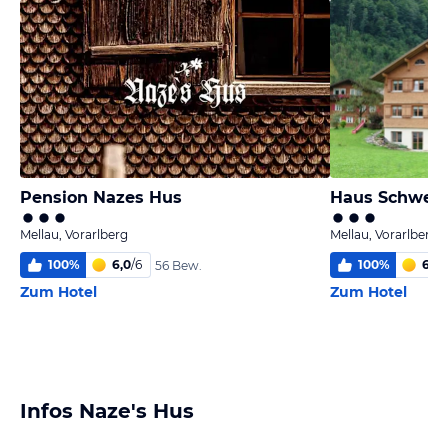
Pension Nazes Hus
Haus Schwen
Mellau, Vorarlberg
Mellau, Vorarlberg
100
%
6,0
/
6
100
%
6,0
/
56 Bew.
Zum Hotel
Zum Hotel
Infos Naze's Hus