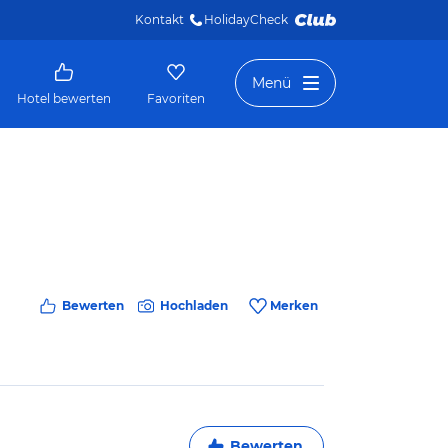
Kontakt
HolidayCheck 
Menü
Hotel bewerten
Favoriten
Bewerten
Hochladen
Merken
Bewerten