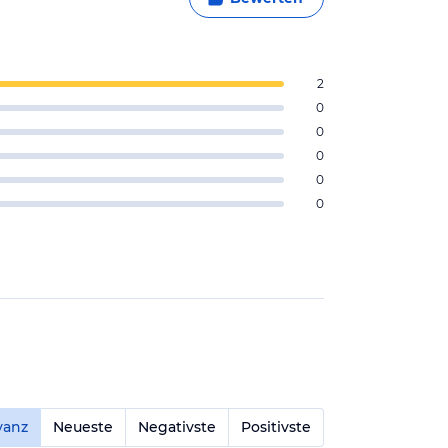
2
0
0
0
0
0
vanz
Neueste
Negativste
Positivste