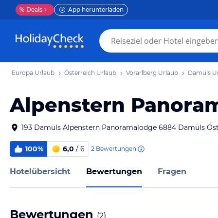
%
Deals
App herunterladen
Europa Urlaub
Österreich Urlaub
Vorarlberg Urlaub
Damüls U
Alpenstern Panora
193 Damüls Alpenstern Panoramalodge 6884 Damüls Öst
100%
6,0
/ 6
2
Bewertungen
Hotelübersicht
Bewertungen
Fragen
Bewertungen
(
2
)