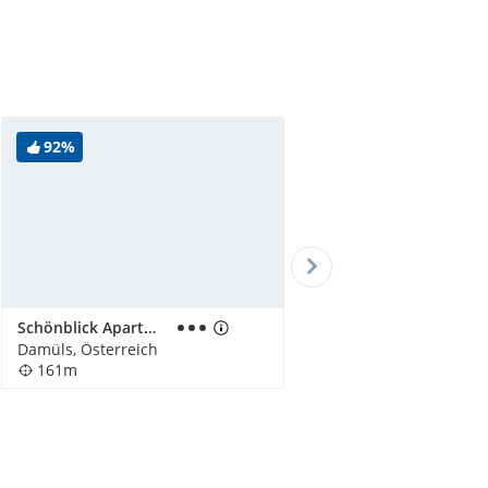
92%
Schönblick Apartments
Damüls, Österreich
161m