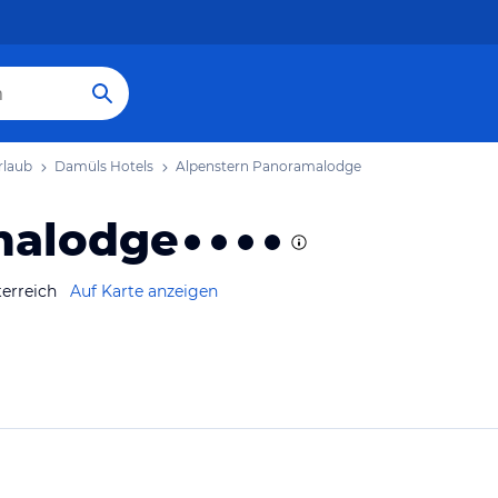
rlaub
Damüls Hotels
Alpenstern Panoramalodge
malodge
erreich
Auf Karte anzeigen