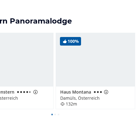
tern Panoramalodge
100%
enstern
Haus Montana
sterreich
Damüls, Österreich
132m