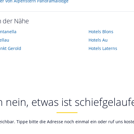
der von Alpenstern Panoramalodge
n der Nähe
ntanella
Hotels
Blons
ellau
Hotels
Au
nkt Gerold
Hotels
Laterns
 nein, etwas ist schiefgelauf
reichbar. Tippe bitte die Adresse noch einmal ein oder ruf uns kos