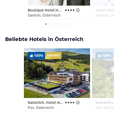
Boutique Hotel Hohes Licht
Hotel Her
Damüls, Österreich
Damüls, Ös
Beliebte Hotels in Österreich
100%
100%
AWARD
Natürlich. Hotel mit Charakter
Fiss, Österreich
Kals am Gr