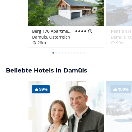
Berg 170 Apartments
Pension H
Damüls, Österreich
Damüls, Ös
26m
99m
Beliebte Hotels in Damüls
99%
100%