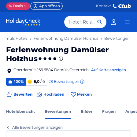
%
Deals
App öffnen
Kontakt
Hotel, Reiseziel
Damüls Hotels
Ferienwohnung Damülser Holzhus
Bewertungen
Ferienwohnung Damülser
Holzhus
Oberdamüls 166 6884 Damüls Österreich
Auf Karte anzeigen
29
Bewertungen
100%
6,0
/ 6
Bewerten
Hochladen
Merken
Hotelübersicht
Bewertungen
Bilder
Fragen
Ange
Alle Bewertungen anzeigen