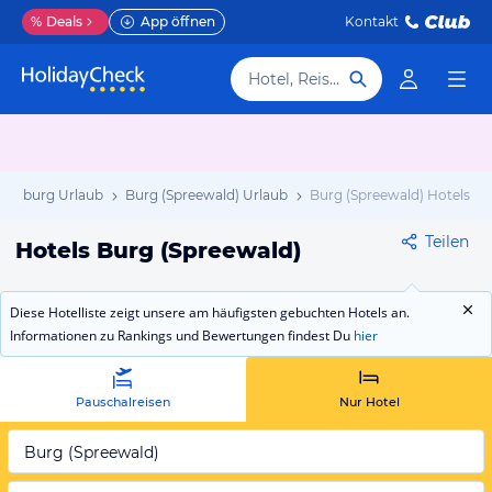
%
Deals
App öffnen
Kontakt
Hotel, Reiseziel
denburg Urlaub
Burg (Spreewald) Urlaub
Burg (Spreewald) Hotels
Teilen
Hotels Burg (Spreewald)
Diese Hotelliste zeigt unsere am häufigsten gebuchten Hotels an.
Informationen zu Rankings und Bewertungen findest Du
hier
Pauschalreisen
Nur Hotel
Burg (Spreewald)