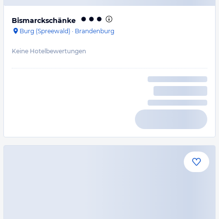
Bismarckschänke
Burg (Spreewald)
·
Brandenburg
Keine Hotelbewertungen