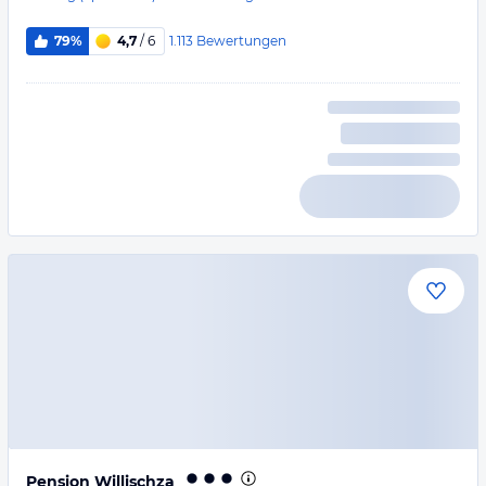
1.113
Bewertungen
79%
4,7
/ 6
Pension Willischza