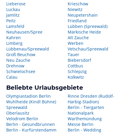
Lieberose
Krieschow
Luckau
Niewitz
Jamlitz
Neupetershain
Peitz
Friedland
Lamsfeld
Lübben (Spreewald)
Neuhausen/Spree
Märkische Heide
Kahren
Alt Zauche
Limberg
Werben
Lübbenau/Spreewald
Vetschau/Spreewald
Groß Beuchow
Tauer
Neu Zauche
Biebersdorf
Drehnow
Cottbus
Schwielochsee
Schlepzig
Calau
Kolkwitz
Beliebte Urlaubsgebiete
Olympiastadion Berlin
Rinne Dresden (Rudolf-
Wuhlheide (Kindl Bühne)
Harbig-Stadion)
Spreewald
Berlin - Tiergarten
Oberlausitz
Nationalpark
Velodrom Berlin
Warthemündung
Berlin - Gesundbrunnen
Messe Berlin
Berlin - Kurfürstendamm
Berlin - Wedding