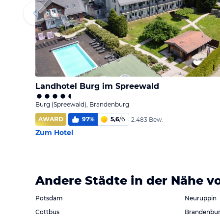
Landhotel Burg im Spreewald
Burg (Spreewald), Brandenburg
AWARD
97
%
5,6
/
6
2.483 Bew.
Zum Hotel
Andere Städte in der Nähe v
Potsdam
Neuruppin
Cottbus
Brandenbur