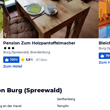
Pension Zum Holzpantoffelmacher
Bleic
Burg (
Burg (Spreewald), Brandenburg
79
100
%
5,9
/
6
87 Bew.
Zum H
Zum Hotel
on Burg (Spreewald)
Senftenberg
g an der Havel
Templin