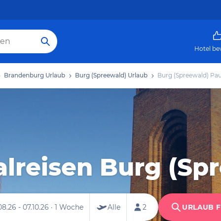
Hotel be
Brandenburg Urlaub
Burg (Spreewald) Urlaub
Burg (Spreewald) Pau
lreisen Burg (Sp