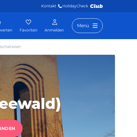
Kontakt
HolidayCheck 
Menü
werten
Favoriten
Anmelden
schalreisen
reewald)