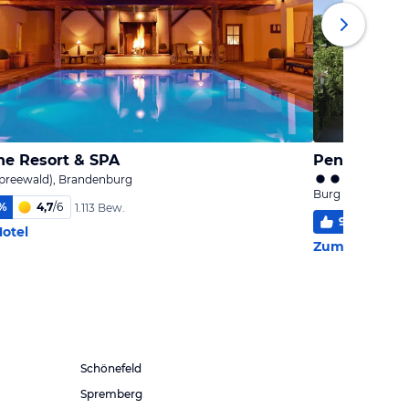
he Resort & SPA
Pension Wil
Spreewald), Brandenburg
Burg (Spreewald
%
4,7
/
6
1.113 Bew.
99
%
5,9
otel
Zum Hotel
Schönefeld
Spremberg