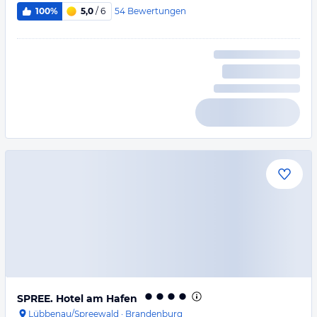
54
Bewertungen
100%
5,0
/ 6
SPREE. Hotel am Hafen
Lübbenau/Spreewald
·
Brandenburg