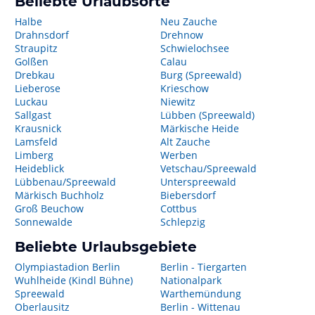
Beliebte Urlaubsorte
Halbe
Neu Zauche
Drahnsdorf
Drehnow
Straupitz
Schwielochsee
Golßen
Calau
Drebkau
Burg (Spreewald)
Lieberose
Krieschow
Luckau
Niewitz
Sallgast
Lübben (Spreewald)
Krausnick
Märkische Heide
Lamsfeld
Alt Zauche
Limberg
Werben
Heideblick
Vetschau/Spreewald
Lübbenau/Spreewald
Unterspreewald
Märkisch Buchholz
Biebersdorf
Groß Beuchow
Cottbus
Sonnewalde
Schlepzig
Beliebte Urlaubsgebiete
Olympiastadion Berlin
Berlin - Tiergarten
Wuhlheide (Kindl Bühne)
Nationalpark
Spreewald
Warthemündung
Oberlausitz
Berlin - Wittenau