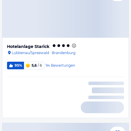
Hotelanlage Starick
Lübbenau/Spreewald
·
Brandenburg
94
Bewertungen
95%
5,6
/ 6