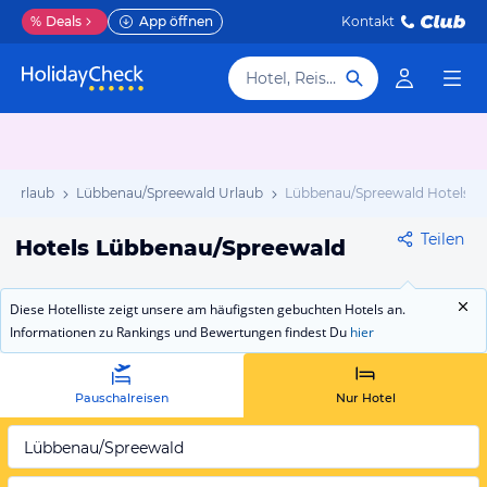
%
Deals
App öffnen
Kontakt
Hotel, Reiseziel
g Urlaub
Lübbenau/Spreewald Urlaub
Lübbenau/Spreewald Hotels
Teilen
Hotels Lübbenau/Spreewald
Diese Hotelliste zeigt unsere am häufigsten gebuchten Hotels an.
Informationen zu Rankings und Bewertungen findest Du
hier
Pauschalreisen
Nur Hotel
Lübbenau/Spreewald