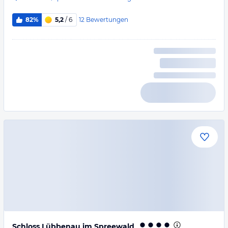
12
Bewertungen
82%
5,2
/ 6
Schloss Lübbenau im Spreewald