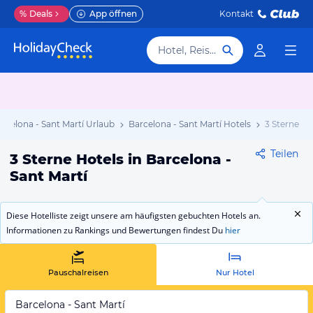
%
Deals
App öffnen
Kontakt
Hotel, Reiseziel
rcelona - Sant Martí Urlaub
Barcelona - Sant Martí Hotels
3 Sterne
Teilen
3 Sterne Hotels in Barcelona -
Sant Martí
Diese Hotelliste zeigt unsere am häufigsten gebuchten Hotels an.
Informationen zu Rankings und Bewertungen findest Du
hier
Pauschalreisen
Nur Hotel
Barcelona - Sant Martí