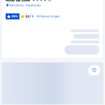
Hotel SB Glow
Barcelona
·
Katalonien
69
Bewertungen
98%
5,2
/ 6