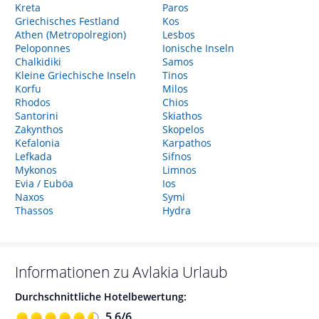
Kreta
Paros
Griechisches Festland
Kos
Athen (Metropolregion)
Lesbos
Peloponnes
Ionische Inseln
Chalkidiki
Samos
Kleine Griechische Inseln
Tinos
Korfu
Milos
Rhodos
Chios
Santorini
Skiathos
Zakynthos
Skopelos
Kefalonia
Karpathos
Lefkada
Sifnos
Mykonos
Limnos
Evia / Euböa
Ios
Naxos
Symi
Thassos
Hydra
Informationen zu
Avlakia
Urlaub
Durchschnittliche Hotelbewertung:
5,6
/
6