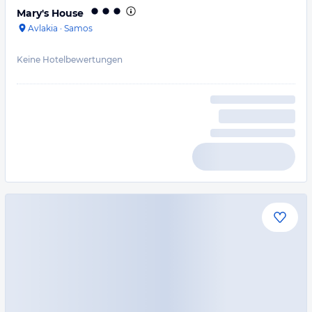
Mary's House
Avlakia
·
Samos
Keine Hotelbewertungen