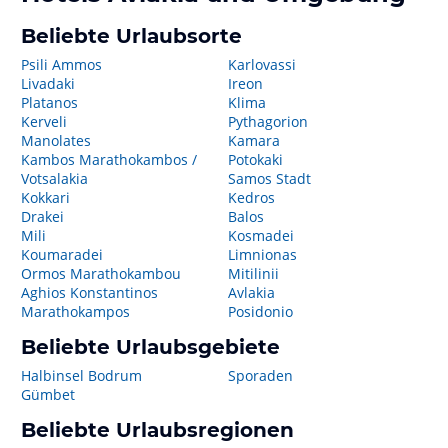
Beliebte Urlaubsorte
Psili Ammos
Karlovassi
Livadaki
Ireon
Platanos
Klima
Kerveli
Pythagorion
Manolates
Kamara
Kambos Marathokambos /
Potokaki
Votsalakia
Samos Stadt
Kokkari
Kedros
Drakei
Balos
Mili
Kosmadei
Koumaradei
Limnionas
Ormos Marathokambou
Mitilinii
Aghios Konstantinos
Avlakia
Marathokampos
Posidonio
Beliebte Urlaubsgebiete
Halbinsel Bodrum
Sporaden
Gümbet
Beliebte Urlaubsregionen