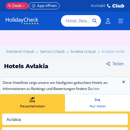
%
Deals
App öffnen
Kontakt
Hotel, Reiseziel
Griechenland Urlaub
Samos Urlaub
Avlakia Urlaub
Avlakia Hotels
Teilen
Hotels Avlakia
Diese Hotelliste zeigt unsere am häufigsten gebuchten Hotels an.
Informationen zu Rankings und Bewertungen findest Du
hier
Pauschalreisen
Nur Hotel
Avlakia