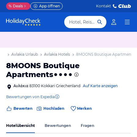
%
Deals
App öffnen
Kontakt
Hotel, Reiseziel
aub
Avlakia Urlaub
Avlakia Hotels
8MOONS Boutique Apartments
8MOONS Boutique
Apartments
Αυλάκια 83100 Kokkari Griechenland
Auf Karte anzeigen
Bewertungen von Expedia
Bewerten
Hochladen
Merken
Hotelübersicht
Bewertungen
Fragen