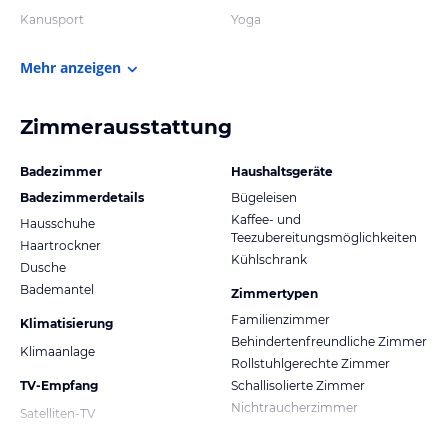
Kanusport
Yoga
Mehr anzeigen
Zimmerausstattung
Badezimmer
Haushaltsgeräte
Badezimmerdetails
Bügeleisen
Kaffee- und
Hausschuhe
Teezubereitungsmöglichkeiten
Haartrockner
Kühlschrank
Dusche
Bademantel
Zimmertypen
Familienzimmer
Klimatisierung
Behindertenfreundliche Zimmer
Klimaanlage
Rollstuhlgerechte Zimmer
TV-Empfang
Schallisolierte Zimmer
Nichtraucherzimmer
Satelliten-TV