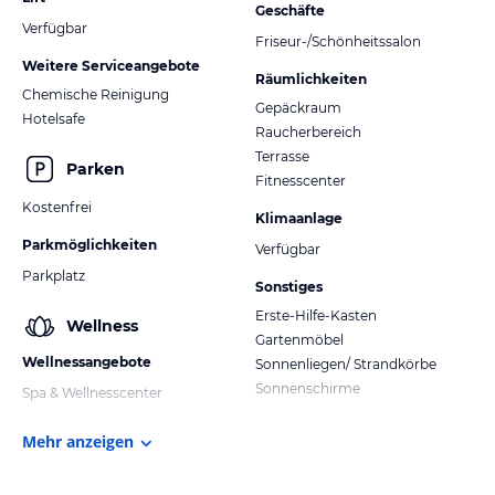
Geschäfte
Verfügbar
Friseur-/Schönheitssalon
Weitere Serviceangebote
Räumlichkeiten
Chemische Reinigung
Gepäckraum
Hotelsafe
Raucherbereich
Terrasse
Parken
Fitnesscenter
Kostenfrei
Klimaanlage
Parkmöglichkeiten
Verfügbar
Parkplatz
Sonstiges
Erste-Hilfe-Kasten
Wellness
Gartenmöbel
Wellnessangebote
Sonnenliegen/ Strandkörbe
Sonnenschirme
Spa & Wellnesscenter
Mehr anzeigen