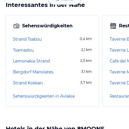
Interessantes in der Nähe
Sehenswürdigkeiten
Res
Strand Tsabou
0,4
km
Taverne B
Tsamadou
2,1
km
Taverna 
Lemonakia Strand
2,5
km
Cafe del 
Bergdorf Manolates
3,1
km
Taverne 
Strand Kokkari
3,7
km
Taverne 
Sehenswürdigkeiten in Avlakia
Restauran
Hotels in der Nähe von 8MOONS