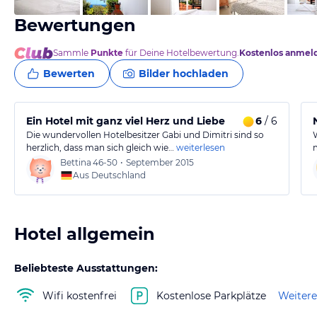
Bewertungen
Sammle
Punkte
für Deine Hotelbewertung.
Kostenlos anmel
Bewerten
Bilder hochladen
Ein Hotel mit ganz viel Herz und Liebe
6
/ 6
Die wundervollen Hotelbesitzer Gabi und Dimitri sind so
herzlich, dass man sich gleich wie…
weiterlesen
Bettina
46-50
•
September 2015
Aus Deutschland
Hotel allgemein
Beliebteste Ausstattungen:
Wifi kostenfrei
Kostenlose Parkplätze
Weitere