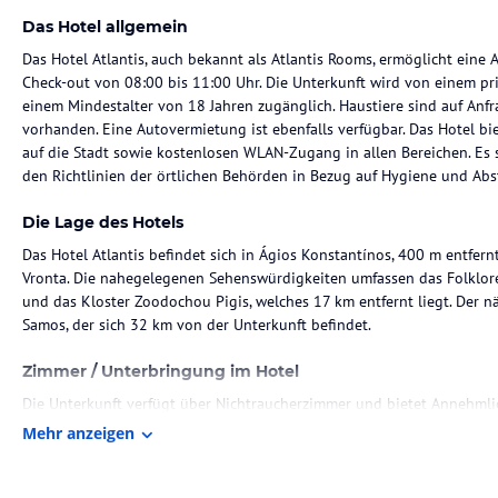
Das Hotel allgemein
Das Hotel Atlantis, auch bekannt als Atlantis Rooms, ermöglicht eine
Check-out von 08:00 bis 11:00 Uhr. Die Unterkunft wird von einem pri
einem Mindestalter von 18 Jahren zugänglich. Haustiere sind auf Anfr
vorhanden. Eine Autovermietung ist ebenfalls verfügbar. Das Hotel bi
auf die Stadt sowie kostenlosen WLAN-Zugang in allen Bereichen. Es 
den Richtlinien der örtlichen Behörden in Bezug auf Hygiene und Abs
Die Lage des Hotels
Das Hotel Atlantis befindet sich in Ágios Konstantínos, 400 m entfe
Vronta. Die nahegelegenen Sehenswürdigkeiten umfassen das Folklor
und das Kloster Zoodochou Pigis, welches 17 km entfernt liegt. Der n
Samos, der sich 32 km von der Unterkunft befindet.
Zimmer / Unterbringung im Hotel
Die Unterkunft verfügt über Nichtraucherzimmer und bietet Annehml
zentrale Lage. Die Bettwäsche und Handtücher werden gemäß den Rich
Mehr anzeigen
Unterkunft wird zwischen den Aufenthalten desinfiziert und es gibt 
während ihres Aufenthalts keine Reinigung gewünscht ist.