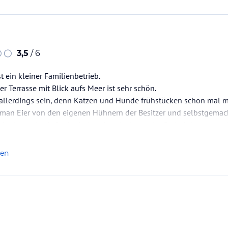
3,5
/ 6
st ein kleiner Familienbetrieb.
r Terrasse mit Blick aufs Meer ist sehr schön.
 allerdings sein, denn Katzen und Hunde frühstücken schon mal m
an Eier von den eigenen Hühnern der Besitzer und selbstgemac
tabzug durch Sauberkeitsmängel stimmt das Preis/Leistungsverh
inung nach nicht für kleine Kinder geeignet (und auch nicht für
len
en…