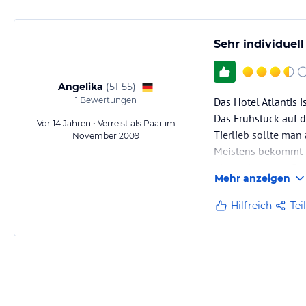
Sehr individuell
Angelika
(
51-55
)
1
Bewertungen
Das Hotel Atlantis i
Das Frühstück auf de
Vor 14 Jahren • Verreist als Paar im
Tierlieb sollte man
November 2009
Meistens bekommt m
Abgesehen vom Punk
Mehr anzeigen
Das Hotel meiner Me
Hilfreich
Tei
Es gibt viele Trepp