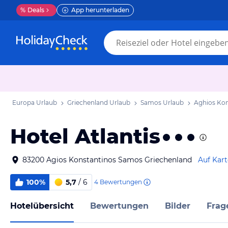
%
Deals
App herunterladen
Europa Urlaub
Griechenland Urlaub
Samos Urlaub
Aghios Kon
Hotel Atlantis
83200 Agios Konstantinos Samos Griechenland
Auf Kar
100%
5,7
/ 6
4
Bewertungen
Hotelübersicht
Bewertungen
Bilder
Frag