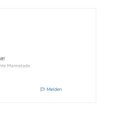
it!
hte Marmelade.
ältnis.
 gehbehinderte Menschen).
Melden