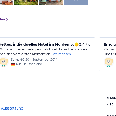
den
Nettes, individuelles Hotel im Norden von Samos
5,4
/ 6
Erholu
Wir haben hier ein sehr persönlich geführtes Haus, in dem
Kleines,
man sich vom ersten Moment an…
weiterlesen
Dimitri
Sylvia
46-50
•
September 2014
Aus Deutschland
Gesa
< 50
 Ausstattung