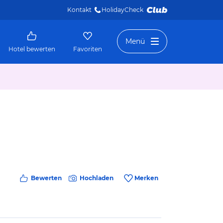
Kontakt
HolidayCheck 
Menü
Hotel bewerten
Favoriten
Bewerten
Hochladen
Merken