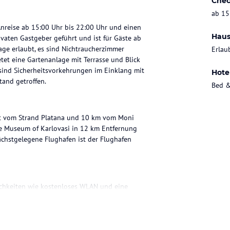
Chec
ab 15
 Anreise ab 15:00 Uhr bis 22:00 Uhr und einen
Haus
vaten Gastgeber geführt und ist für Gäste ab
age erlaubt, es sind Nichtraucherzimmer
Erlau
etet eine Gartenanlage mit Terrasse und Blick
sind Sicherheitsvorkehrungen im Einklang mit
Hote
tand getroffen.
Bed &
rnt vom Strand Platana und 10 km vom Moni
e Museum of Karlovasi in 12 km Entfernung
ächstgelegene Flughafen ist der Flughafen
ichkeiten wie kostenloses WLAN und eine
tlinien der örtlichen Behörden gewaschen. Die
Optionen, bei denen Gäste angeben können, dass