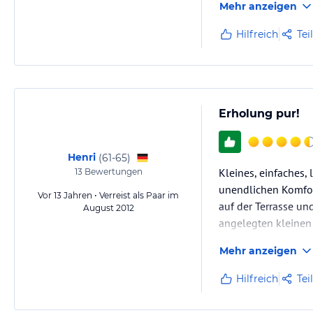
Mehr anzeigen
Die Gäste (zu "mein
Hilfreich
Tei
Erholung pur!
Henri
(
61-65
)
Kleines, einfaches,
13
Bewertungen
unendlichen Komfort
Vor 13 Jahren • Verreist als Paar im
auf der Terrasse un
August 2012
angelegten kleinen 
Zimmer haben Balkon
Mehr anzeigen
Hilfreich
Tei