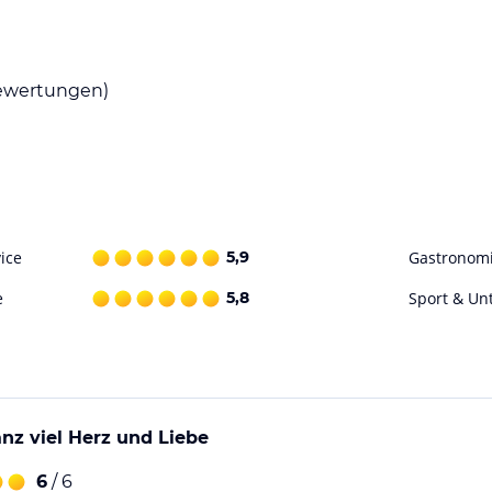
tinentaler und vegetarischer Form bereitgestellt
.
wertungen)
ohne Gewähr. Bitte lies vor der Buchung die
ice
5,9
Gastronom
e
5,8
Sport & Un
anz viel Herz und Liebe
6
/ 6