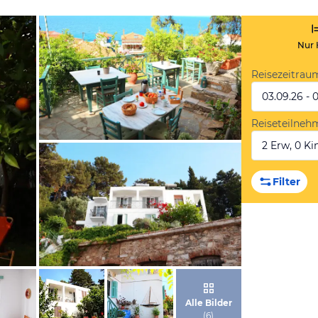
Nur 
Reisezeitrau
03.09.26 - 
Reiseteilneh
2 Erw, 0 Kin
von Booking.com
Filter
von Booking.com
Alle Bilder
(
6
)