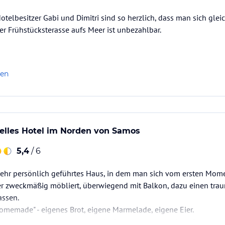
telbesitzer Gabi und Dimitri sind so herzlich, dass man sich gleic
r Frühstücksterasse aufs Meer ist unbezahlbar.
len
uelles Hotel im Norden von Samos
5,4
/ 6
sehr persönlich geführtes Haus, in dem man sich vom ersten Momen
er zweckmäßig möbliert, überwiegend mit Balkon, dazu einen tra
assen.
homemade" - eigenes Brot, eigene Marmelade, eigene Eier.
 es gibt auch zahlreiche Lektüre für Wanderungen und Ausflüge im