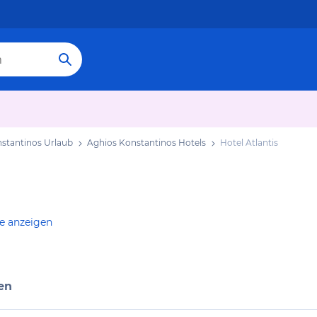
stantinos Urlaub
Aghios Konstantinos Hotels
Hotel Atlantis
te anzeigen
en