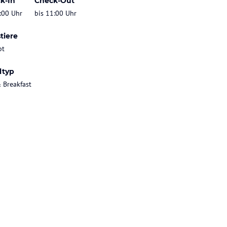
k-In
Check-Out
:00 Uhr
bis 11:00 Uhr
tiere
bt
ltyp
 Breakfast