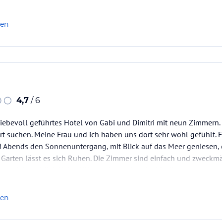
er Zeit") überwiegend deutsch, da auch die Wirtin deutschstämmig 
len
4,7
/ 6
 liebevoll geführtes Hotel von Gabi und Dimitri mit neun Zimmern. 
 suchen. Meine Frau und ich haben uns dort sehr wohl gefühlt. Fr
d Abends den Sonnenuntergang, mit Blick auf das Meer geniesen, e
Garten lässt es sich Ruhen. Die Zimmer sind einfach und zweckmäß
 mit Meerblick. Keine Klimaanlage, aber der Vintilator…
len