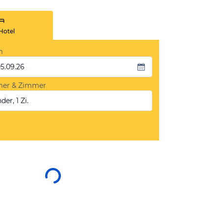
Hotel
m
05.09.26
mer & Zimmer
der, 1 Zi.