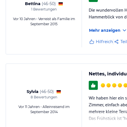
Bettina
(
46-50
)
1
Bewertungen
Die wundervollen Ho
Hammerblick von de
Vor 10 Jahren • Verreist als Familie im
September 2015
Mehr anzeigen
Hilfreich
Tei
Nettes, individ
Sylvia
(
46-50
)
8
Bewertungen
Wir haben hier ein 
Zimmer, einfach ab
Vor 11 Jahren • Alleinreisend im
mehrere kleine Terr
September 2014
Das Frühstück ist "
WiFi ist verfügbar,