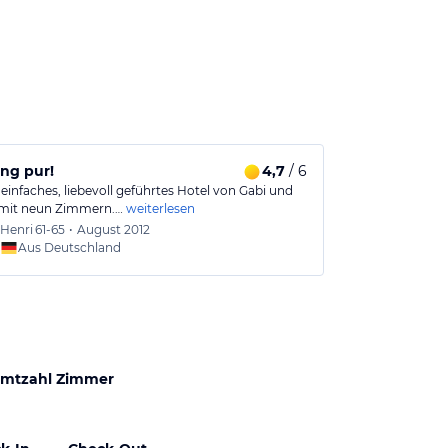
ng pur!
4,7
/ 6
Sehr individ
 einfaches, liebevoll geführtes Hotel von Gabi und
Das Hotel Atlant
 mit neun Zimmern.…
weiterlesen
Das Frühstück 
Henri
61-65
•
August 2012
Angeli
Aus Deutschland
Aus
mtzahl Zimmer