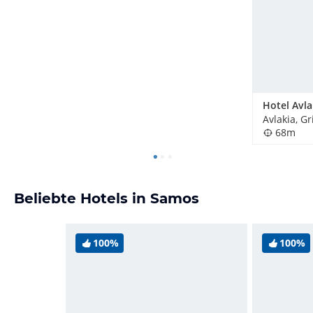
Hotel Avla
Avlakia, G
68m
Beliebte Hotels in Samos
100%
100%