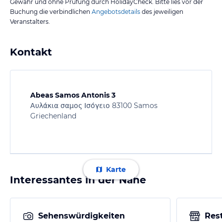
Gewähr und ohne Prüfung durch HolidayCheck. Bitte lies vor der
Buchung die verbindlichen
Angebotsdetails
des jeweiligen
Veranstalters.
Kontakt
Abeas Samos Antonis 3
Αυλάκια σαμος Ισόγειο 83100 Samos
Griechenland
Karte
Interessantes in der Nähe
Sehenswürdigkeiten
Res