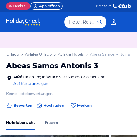
%
Deals
App öffnen
Kontakt
Hotel, Reiseziel
os Urlaub
Avlakia Urlaub
Avlakia Hotels
Abeas Samos Antonis 3
Abeas Samos Antonis 3
Αυλάκια σαμος Ισόγειο 83100 Samos Griechenland
Auf Karte anzeigen
Keine Hotelbewertungen
Bewerten
Hochladen
Merken
Hotelübersicht
Fragen