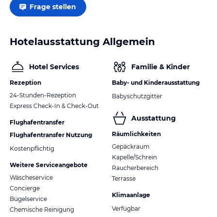
Frage stellen
Hinweis:
Verfasst von HolidayCheck mit Hilfe von KI. Alle
Angaben ohne Gewähr. Bitte lies vor der Buchung die
verbindlichen
Angebotsdetails
des jeweiligen Veranstalters.
Hotelausstattung Allgemein
Hotel Services
Familie & Kinder
Rezeption
Baby- und Kinderausstattung
24-Stunden-Rezeption
Babyschutzgitter
Express Check-In & Check-Out
Ausstattung
Flughafentransfer
Räumlichkeiten
Flughafentransfer Nutzung
Gepäckraum
Kostenpflichtig
Kapelle/Schrein
Weitere Serviceangebote
Raucherbereich
Wäscheservice
Terrasse
Concierge
Klimaanlage
Bügelservice
Verfügbar
Chemische Reinigung