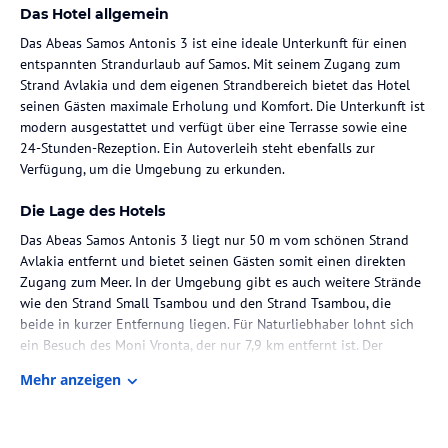
Das Hotel allgemein
Das Abeas Samos Antonis 3 ist eine ideale Unterkunft für einen
entspannten Strandurlaub auf Samos. Mit seinem Zugang zum
Strand Avlakia und dem eigenen Strandbereich bietet das Hotel
seinen Gästen maximale Erholung und Komfort. Die Unterkunft ist
modern ausgestattet und verfügt über eine Terrasse sowie eine
24-Stunden-Rezeption. Ein Autoverleih steht ebenfalls zur
Verfügung, um die Umgebung zu erkunden.
Die Lage des Hotels
Das Abeas Samos Antonis 3 liegt nur 50 m vom schönen Strand
Avlakia entfernt und bietet seinen Gästen somit einen direkten
Zugang zum Meer. In der Umgebung gibt es auch weitere Strände
wie den Strand Small Tsambou und den Strand Tsambou, die
beide in kurzer Entfernung liegen. Für Naturliebhaber lohnt sich
ein Besuch des Moni Vronta, der nur 7,9 km entfernt ist. Der
internationale Flughafen Samos ist ebenfalls gut erreichbar und
Mehr anzeigen
liegt etwa 19 km entfernt.
Zimmer / Unterbringung im Hotel