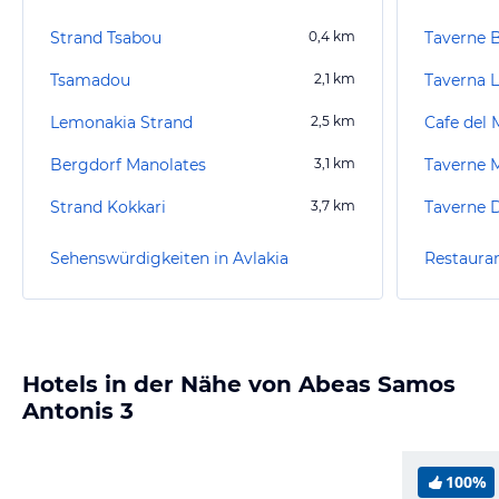
Strand Tsabou
0,4
km
Taverne B
Tsamadou
2,1
km
Taverna 
Lemonakia Strand
2,5
km
Cafe del 
Bergdorf Manolates
3,1
km
Taverne 
Strand Kokkari
3,7
km
Taverne 
Sehenswürdigkeiten in Avlakia
Restauran
Hotels in der Nähe von Abeas Samos
Antonis 3
100%