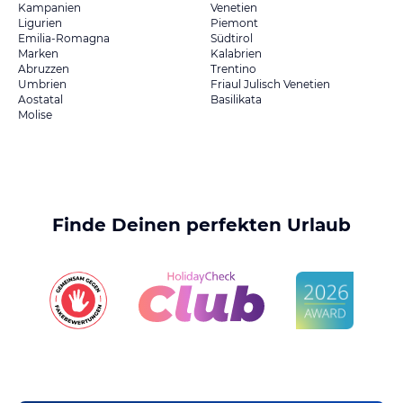
Kampanien
Venetien
Ligurien
Piemont
Emilia-Romagna
Südtirol
Marken
Kalabrien
Abruzzen
Trentino
Umbrien
Friaul Julisch Venetien
Aostatal
Basilikata
Molise
Finde Deinen perfekten Urlaub