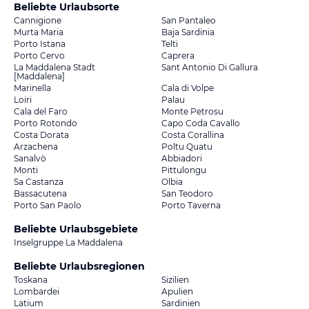
Beliebte Urlaubsorte
Cannigione
San Pantaleo
Murta Maria
Baja Sardinia
Porto Istana
Telti
Porto Cervo
Caprera
La Maddalena Stadt
Sant Antonio Di Gallura
[Maddalena]
Marinella
Cala di Volpe
Loiri
Palau
Cala del Faro
Monte Petrosu
Porto Rotondo
Capo Coda Cavallo
Costa Dorata
Costa Corallina
Arzachena
Poltu Quatu
Sanalvò
Abbiadori
Monti
Pittulongu
Sa Castanza
Olbia
Bassacutena
San Teodoro
Porto San Paolo
Porto Taverna
Beliebte Urlaubsgebiete
Inselgruppe La Maddalena
Beliebte Urlaubsregionen
Toskana
Sizilien
Lombardei
Apulien
Latium
Sardinien