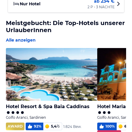
234 €
ab
Nur Hotel
2 P • 3 NÄCHTE
Meistgebucht: Die Top-Hotels unserer
UrlauberInnen
Alle anzeigen
Hotel Resort & Spa Baia Caddinas
Hotel Maria
Golfo Aranci, Sardinien
Golfo Aranci, Sardi
AWARD
92
%
5,4
/
6
100
%
6
/
6
1.824 Bew.