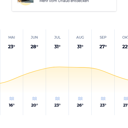
Mehr vom Urlaub entdecken
MAI
JUN
JUL
AUG
SEP
OK
23
°
28
°
31
°
31
°
27
°
22
16
°
20
°
23
°
26
°
23
°
21