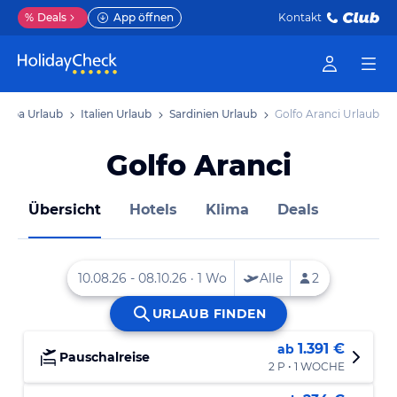
%
Deals
App öffnen
Kontakt
ropa Urlaub
Italien Urlaub
Sardinien Urlaub
Golfo Aranci Urlaub
Golfo Aranci
Übersicht
Hotels
Klima
Deals
1.391 €
ab
Pauschalreise
2 P • 1 WOCHE