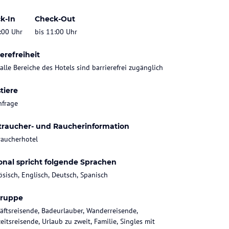
k-In
Check-Out
:00 Uhr
bis 11:00 Uhr
erefreiheit
 alle Bereiche des Hotels sind barrierefrei zugänglich
tiere
nfrage
traucher- und Raucherinformation
raucherhotel
onal spricht folgende Sprachen
ösisch, Englisch, Deutsch, Spanisch
gruppe
äftsreisende, Badeurlauber, Wanderreisende,
eitsreisende, Urlaub zu zweit, Familie, Singles mit