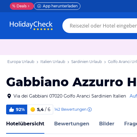
%
Deals
App herunterladen
Europa Urlaub
Italien Urlaub
Sardinien Urlaub
Golfo Aranci Ur
Gabbiano Azzurro Ho
Via dei Gabbiani 07020 Golfo Aranci Sardinien Italien
Auf
92%
5,4
/ 6
142
Bewertungen
Hotelübersicht
Bewertungen
Bilder
Frag