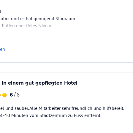
l
vices
auber und es hat genügend Stauraum
r Italien eher tiefes Niveau
t möglich
len
 € 10,00 zur Verfügung
ataloginformationen. Alle Angaben ohne
uchung die verbindlichen
 in einem gut gepflegten Hotel
Angebotsdetails
des
6
/ 6
l und sauber. Alle Mitarbeiter sehr freundlich und hilfsbereit.
 8 -10 Minuten vom Stadtzentrum zu Fuss entfernt.