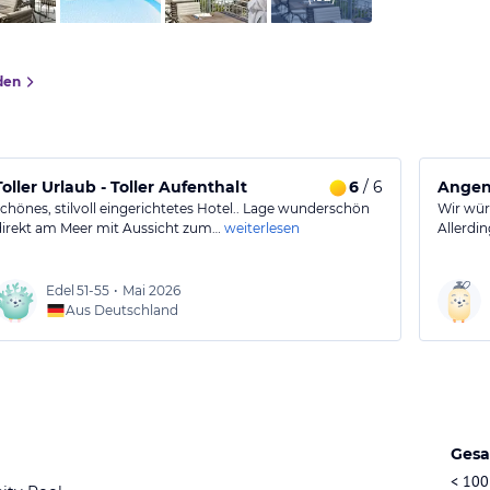
den
Toller Urlaub - Toller Aufenthalt
6
/ 6
Angene
schönes, stilvoll eingerichtetes Hotel.. Lage wunderschön
Wir wür
direkt am Meer mit Aussicht zum…
weiterlesen
Allerdi
Edel
51-55
•
Mai 2026
Aus Deutschland
Gesa
< 100