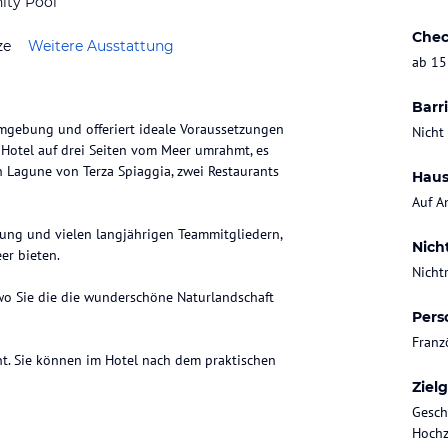
nity Pool
Chec
ze
Weitere Ausstattung
ab 15
Barri
Umgebung und offeriert ideale Voraussetzungen
Nicht
 Hotel auf drei Seiten vom Meer umrahmt, es
n Lagune von Terza Spiaggia, zwei Restaurants
Haus
Auf A
rung und vielen langjährigen Teammitgliedern,
Nich
er bieten.
Nicht
wo Sie die die wunderschöne Naturlandschaft
Pers
Franz
nt. Sie können im Hotel nach dem praktischen
Ziel
Gesch
Hochz