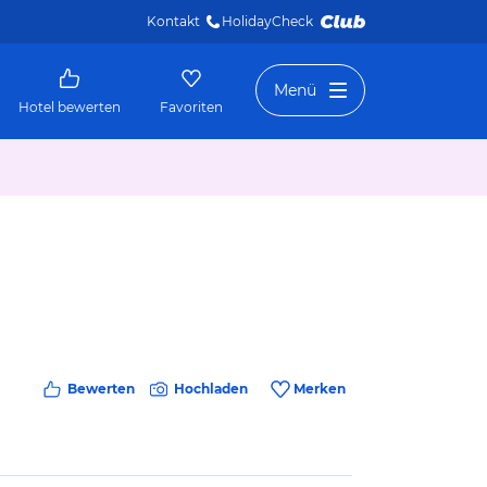
Kontakt
HolidayCheck 
Menü
Hotel bewerten
Favoriten
Bewerten
Hochladen
Merken