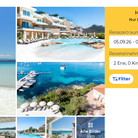
Nur 
Reisezeitrau
05.09.26 - 
Reiseteilneh
2 Erw, 0 Kin
vom Hotelier, Juli 2019
Filter
vom Hotelier, Juni 2019
Alle Bilder
(
192
)