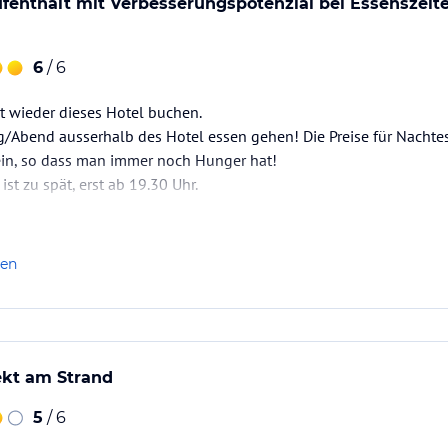
enthalt mit Verbesserungspotenzial bei Essenszeit
Juni und vom 8. September bis Ende Oktober
6. Juni bis 7. September 2019) die Kosten für
nen Platz am Strand zu buchen.
6
/ 6
019 komplett renoviert wurde, ist ebenfalls
t wieder dieses Hotel buchen.
g/Abend ausserhalb des Hotel essen gehen! Die Preise für Nachte
ein, so dass man immer noch Hunger hat!
nen Massageraum, wenn Sie bei unserem
ist zu spät, erst ab 19.30 Uhr.
nserem privaten Pavillon oder auf dem Zimmer,
elegenen prähistorischen Ruinen, Wassersport
len
andern und Trekking, Stand-up-Paddel vom
echselnden Buch-Sharing ("nimm ein Buch und
ekt am Strand
5
/ 6
nthalt mit einem auf Ihre Bedürfnisse