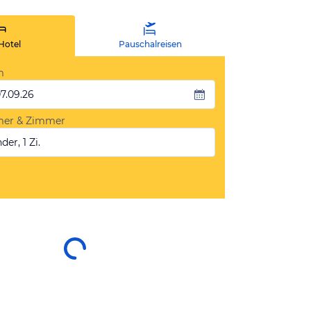
Hotel
Pauschalreisen
m
07.09.26
mer & Zimmer
der, 1 Zi.