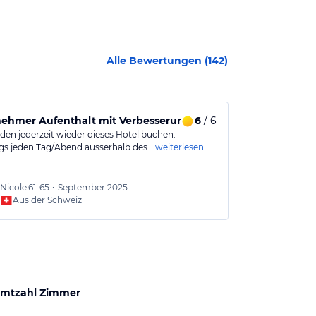
Alle Bewertungen (
142
)
hmer Aufenthalt mit Verbesserungspotenzial bei Essenszei
6
/ 6
Gutes Hotel
den jederzeit wieder dieses Hotel buchen.
Saubere Anlag
ngs jeden Tag/Abend ausserhalb des…
weiterlesen
Gute Lage des 
Zimmer sind s
weiterlesen
Nicole
61-65
•
September 2025
Baldui
Aus der Schweiz
Aus
mtzahl Zimmer