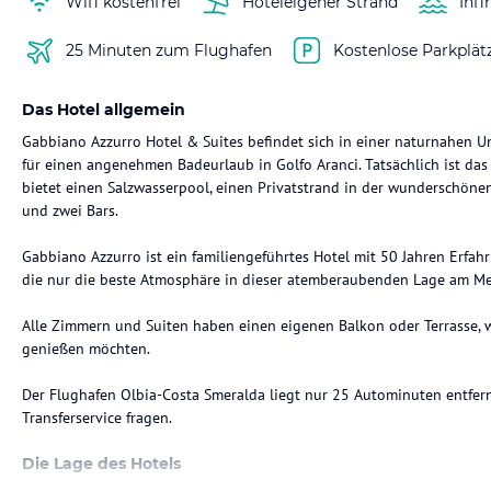
Wifi kostenfrei
Hoteleigener Strand
Infi
25 Minuten zum Flughafen
Kostenlose Parkplät
Das Hotel allgemein
Gabbiano Azzurro Hotel & Suites befindet sich in einer naturnahen 
für einen angenehmen Badeurlaub in Golfo Aranci. Tatsächlich ist das
bietet einen Salzwasserpool, einen Privatstrand in der wunderschöne
und zwei Bars.
Gabbiano Azzurro ist ein familiengeführtes Hotel mit 50 Jahren Erfah
die nur die beste Atmosphäre in dieser atemberaubenden Lage am Me
Alle Zimmern und Suiten haben einen eigenen Balkon oder Terrasse, 
genießen möchten.
Der Flughafen Olbia-Costa Smeralda liegt nur 25 Autominuten entfer
Transferservice fragen.
Die Lage des Hotels