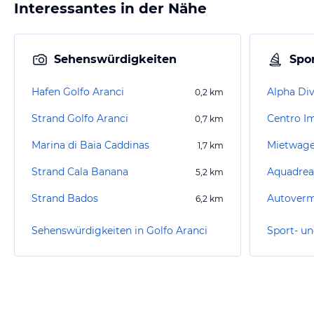
Interessantes in der Nähe
Sehenswürdigkeiten
Spor
Hafen Golfo Aranci
Alpha Di
0,2
km
Strand Golfo Aranci
Centro I
0,7
km
Marina di Baia Caddinas
Mietwage
1,7
km
Strand Cala Banana
Aquadre
5,2
km
Strand Bados
6,2
km
Sehenswürdigkeiten in Golfo Aranci