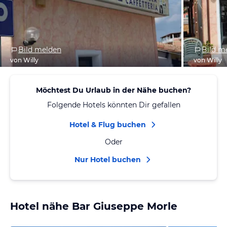
Bild melden
Bild m
von Willy
von Willy
Möchtest Du Urlaub in der Nähe buchen?
Folgende Hotels könnten Dir gefallen
Hotel & Flug buchen
Oder
Nur Hotel buchen
Hotel nähe Bar Giuseppe Morle