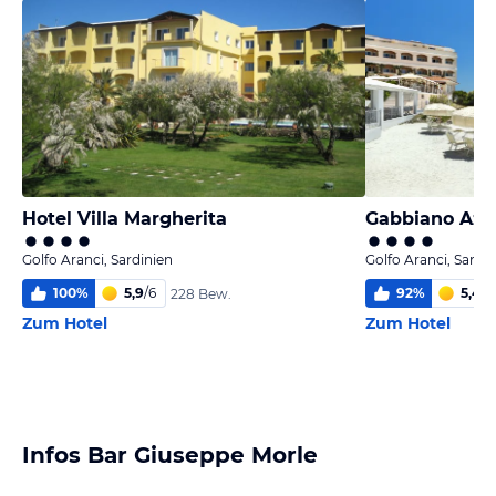
Hotel Villa Margherita
Gabbiano Azzu
Golfo Aranci, Sardinien
Golfo Aranci, Sardi
100
%
5,9
/
6
92
%
5,4
/
6
228 Bew.
Zum Hotel
Zum Hotel
Infos Bar Giuseppe Morle