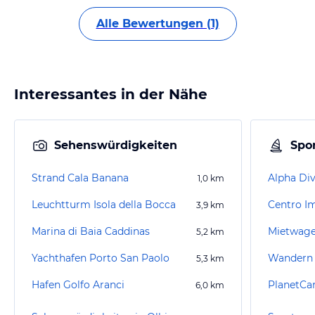
Alle Bewertungen (1)
Interessantes in der Nähe
Sehenswürdigkeiten
Spor
Strand Cala Banana
Alpha Di
1,0
km
Leuchtturm Isola della Bocca
Centro I
3,9
km
Marina di Baia Caddinas
Mietwage
5,2
km
Yachthafen Porto San Paolo
Wandern 
5,3
km
Hafen Golfo Aranci
PlanetCa
6,0
km