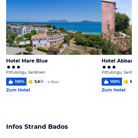
Hotel Mare Blue
Hotel Abbaruj
Pittulongu, Sardinien
Pittulongu, Sardini
100
%
5,6
/
6
100
%
6,0
/
4 Bew.
Zum Hotel
Zum Hotel
Infos Strand Bados