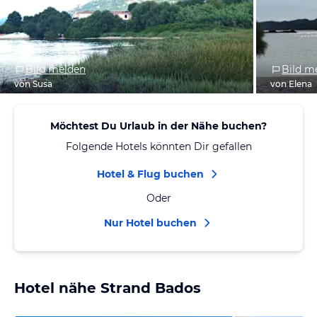
Bild melden
Bild m
von Susa
von Elena
Möchtest Du Urlaub in der Nähe buchen?
Folgende Hotels könnten Dir gefallen
Hotel & Flug buchen
Oder
Nur Hotel buchen
Hotel nähe Strand Bados