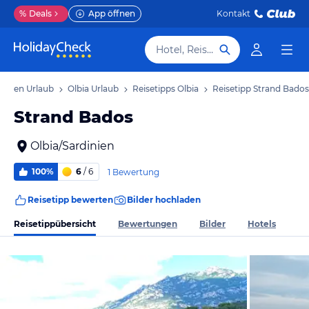
%
Deals
App öffnen
Kontakt
Hotel, Reiseziel
dinien Urlaub
Olbia Urlaub
Reisetipps Olbia
Reisetipp Strand Bados
Strand Bados
Olbia/Sardinien
100%
6
/ 6
1 Bewertung
Reisetipp bewerten
Bilder hochladen
Reisetippübersicht
Bewertungen
Bilder
Hotels