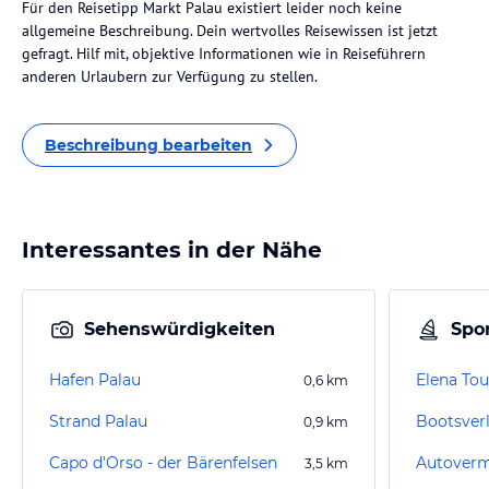
Für den Reisetipp Markt Palau existiert leider noch keine
allgemeine Beschreibung. Dein wertvolles Reisewissen ist jetzt
gefragt. Hilf mit, objektive Informationen wie in Reiseführern
anderen Urlaubern zur Verfügung zu stellen.
Beschreibung bearbeiten
Interessantes in der Nähe
Sehenswürdigkeiten
Spor
Hafen Palau
Elena Tou
0,6
km
Strand Palau
0,9
km
Capo d'Orso - der Bärenfelsen
3,5
km