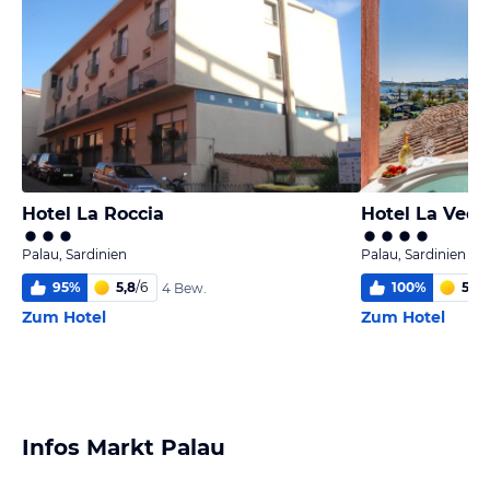
Hotel La Roccia
Hotel La Vecc
Palau, Sardinien
Palau, Sardinien
95
%
5,8
/
6
100
%
5,8
/
4 Bew.
Zum Hotel
Zum Hotel
Infos Markt Palau