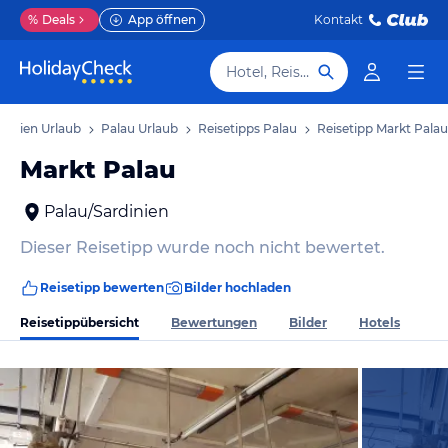
%
Deals
App öffnen
Kontakt
Hotel, Reiseziel
rdinien Urlaub
Palau Urlaub
Reisetipps Palau
Reisetipp Markt Palau
Markt Palau
Palau/Sardinien
Dieser Reisetipp wurde noch nicht bewertet.
Reisetipp bewerten
Bilder hochladen
Reisetippübersicht
Bewertungen
Bilder
Hotels