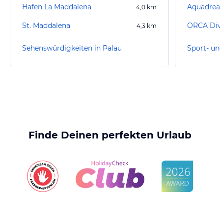
Hafen La Maddalena
Aquadre
4,0
km
St. Maddalena
ORCA Div
4,3
km
Sehenswürdigkeiten in Palau
Sport- un
Finde Deinen perfekten Urlaub