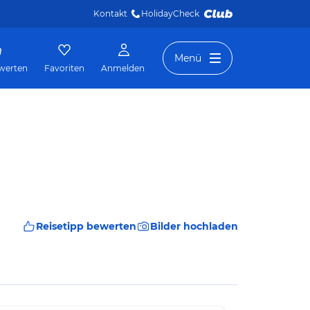
Kontakt
HolidayCheck 
Menü
werten
Favoriten
Anmelden
Reisetipp bewerten
Bilder hochladen