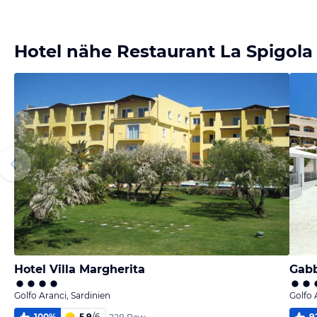
melden
Bild
melden
von Steffi &
von Willy
Holger
Hotel nähe Restaurant La Spigola
Hotel Villa Margherita
Gabb
Golfo Aranci, Sardinien
Golfo 
100
%
5,9
/
6
9