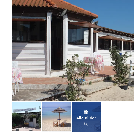
Bild melden
von Willy
Alle Bilder
(
5
)
Bild