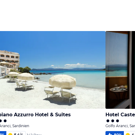
iano Azzurro Hotel & Suites
Hotel Caste
Aranci, Sardinien
Golfo Aranci, Sa
2
%
5,4
/
6
80
%
4