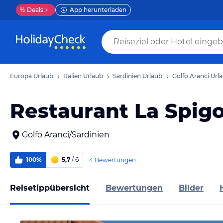
%
Deals
App herunterladen
Europa Urlaub
Italien Urlaub
Sardinien Urlaub
Golfo Aranci Url
Restaurant La Spigo
Golfo Aranci/Sardinien
100%
5,7
/ 6
4 Bewertungen
Reisetippübersicht
Bewertungen
Bilder