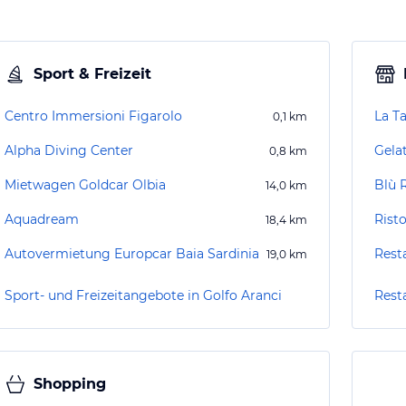
Sport & Freizeit
Centro Immersioni Figarolo
La T
0,1
km
Alpha Diving Center
Gela
0,8
km
Mietwagen Goldcar Olbia
Blù 
14,0
km
Aquadream
Rist
18,4
km
Autovermietung Europcar Baia Sardinia
Rest
19,0
km
Sport- und Freizeitangebote in Golfo Aranci
Rest
Shopping