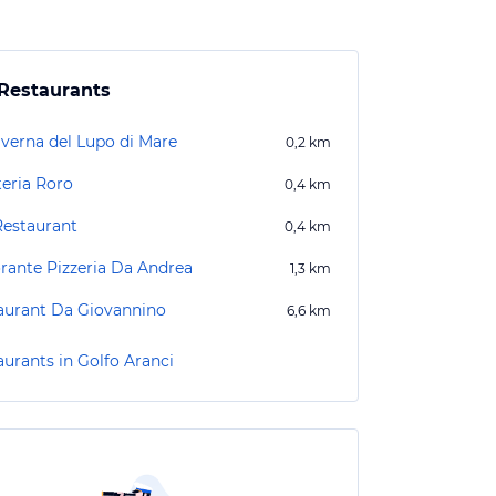
Restaurants
averna del Lupo di Mare
0,2
km
teria Roro
0,4
km
Restaurant
0,4
km
orante Pizzeria Da Andrea
1,3
km
aurant Da Giovannino
6,6
km
aurants in Golfo Aranci