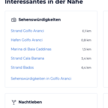
Interessantes in der Nähe
Sehenswürdigkeiten
Strand Golfo Aranci
0,1
km
Hafen Golfo Aranci
0,8
km
Marina di Baia Caddinas
1,5
km
Strand Cala Banana
5,4
km
Strand Bados
6,4
km
Sehenswürdigkeiten in Golfo Aranci
Nachtleben