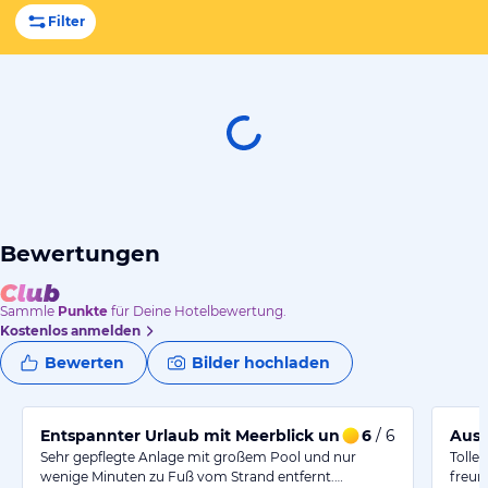
Filter
Bewertungen
Sammle
Punkte
für Deine Hotelbewertung.
Kostenlos anmelden
Bewerten
Bilder hochladen
Entspannter Urlaub mit Meerblick und herzlichem Gas
6
/ 6
Ausg
Sehr gepflegte Anlage mit großem Pool und nur
Tolle
wenige Minuten zu Fuß vom Strand entfernt.…
freun