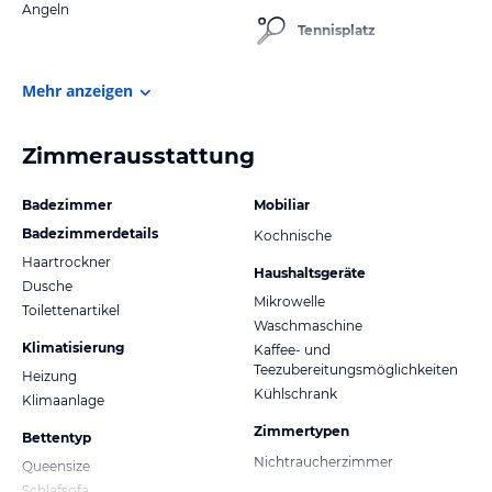
Angeln
Tennisplatz
Mehr anzeigen
Zimmerausstattung
Badezimmer
Mobiliar
Badezimmerdetails
Kochnische
Haartrockner
Haushaltsgeräte
Dusche
Mikrowelle
Toilettenartikel
Waschmaschine
Klimatisierung
Kaffee- und
Teezubereitungsmöglichkeiten
Heizung
Kühlschrank
Klimaanlage
Zimmertypen
Bettentyp
Nichtraucherzimmer
Queensize
Schlafsofa