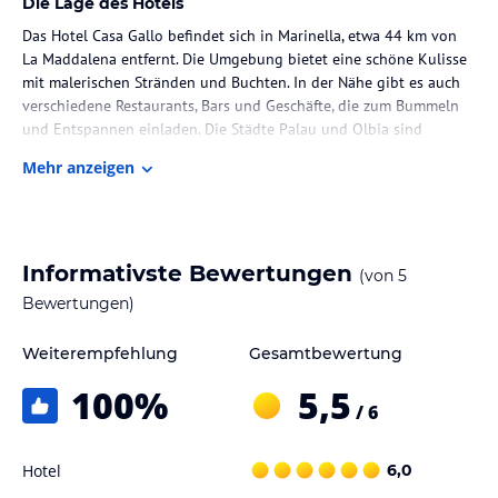
Die Lage des Hotels
Das Hotel Casa Gallo befindet sich in Marinella, etwa 44 km von
La Maddalena entfernt. Die Umgebung bietet eine schöne Kulisse
mit malerischen Stränden und Buchten. In der Nähe gibt es auch
verschiedene Restaurants, Bars und Geschäfte, die zum Bummeln
und Entspannen einladen. Die Städte Palau und Olbia sind
ebenfalls gut erreichbar und bieten zusätzliche Möglichkeiten für
Mehr anzeigen
Ausflüge und Unterhaltung.
Zimmer / Unterbringung im Hotel
Die Wohneinheiten im Hotel Casa Gallo sind geräumig und
Informativste Bewertungen
(von
5
komfortabel eingerichtet. Jede Einheit verfügt über einen Balkon,
der einen schönen Blick auf die Umgebung bietet. Die Zimmer
Bewertungen)
sind mit einer voll ausgestatteten Küchenzeile mit einem
Kühlschrank, einem Sitzbereich mit einem Sofa und einem
Weiterempfehlung
Gesamtbewertung
Flachbild-TV ausgestattet. Ein eigenes Bad mit einem Bidet und
100
%
5,5
einem Haartrockner ist ebenfalls vorhanden. Für zusätzlichen
/ 6
Komfort steht den Gästen eine Waschmaschine zur Verfügung.
Gastronomie im Hotel
Hotel
6,0
Im Hotel Casa Gallo können die Gäste ein italienisches Frühstück