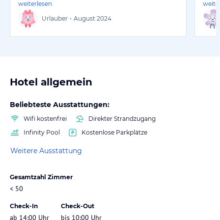
weiterlesen
weite
Urlauber
•
August 2024
Hotel allgemein
Beliebteste Ausstattungen:
Wifi kostenfrei
Direkter Strandzugang
Infinity Pool
Kostenlose Parkplätze
Weitere Ausstattung
Gesamtzahl Zimmer
< 50
Check-In
Check-Out
ab 14:00 Uhr
bis 10:00 Uhr