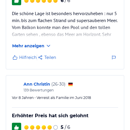
6
/ 6
Die schöne Lage ist besonders hervorzuheben : nur 5
min. bis zum flachen Strand und supersauberen Meer.
Vom Balkon konnte man den Pool und den tollen
Garten sehen , ebenso das Meer am Horizont. Sehr
freundlicher und hilfsbereiter Vermieter, der immer
Mehr anzeigen
erreichbar war und unterstützend bei der
Organisation von Ausflügen zur Verfügung stand. Die
Hilfreich
Teilen
großzügige Wohnung hatte eine gutfunktionierende
Klimaanlage und war ausreichend ausgestattet mit
Waschmaschine und Geschirrspülmaschine sogar. In
der Nähe , zu Fuß…
Ann Christin
(
26-30
)
139
Bewertungen
Vor 8 Jahren • Verreist als Familie im Juni 2018
Erhöhter Preis hat sich gelohnt
5
/ 6