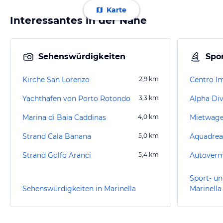
Karte
Interessantes in der Nähe
Sehenswürdigkeiten
Spor
Kirche San Lorenzo
2,9
km
Centro I
Yachthafen von Porto Rotondo
3,3
km
Alpha Di
Marina di Baia Caddinas
4,0
km
Mietwage
Strand Cala Banana
5,0
km
Aquadre
Strand Golfo Aranci
5,4
km
Sport- un
Sehenswürdigkeiten in Marinella
Marinella