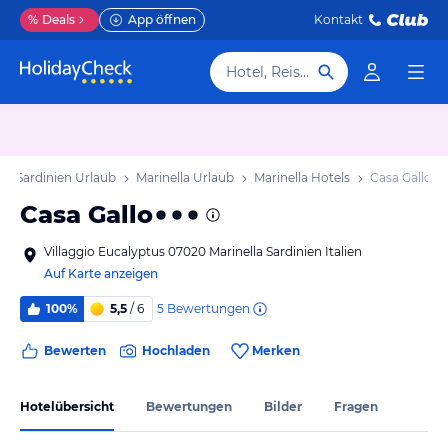
%
Deals
App öffnen
Kontakt
Hotel, Reiseziel
Sardinien Urlaub
Marinella Urlaub
Marinella Hotels
Casa Gallo
Casa Gallo
Villaggio Eucalyptus 07020 Marinella Sardinien Italien
Auf Karte anzeigen
5
Bewertungen
100%
5,5
/ 6
Bewerten
Hochladen
Merken
Hotelübersicht
Bewertungen
Bilder
Fragen