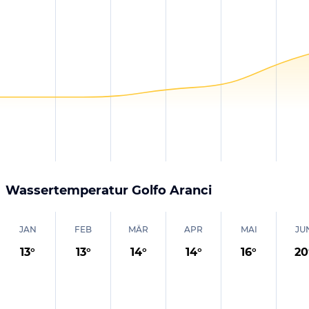
Wassertemperatur
Golfo Aranci
JAN
FEB
MÄR
APR
MAI
JU
13
°
13
°
14
°
14
°
16
°
20