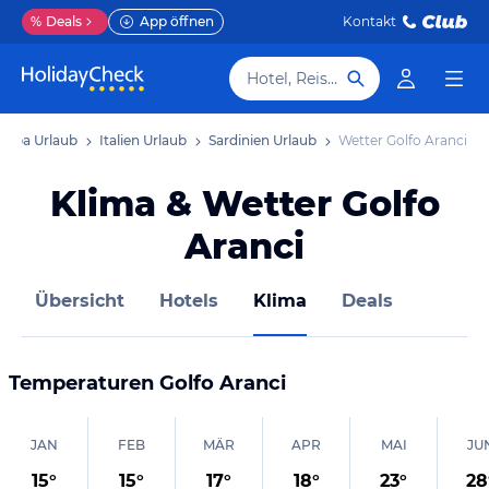
%
Deals
App öffnen
Kontakt
Hotel, Reiseziel
ropa Urlaub
Italien Urlaub
Sardinien Urlaub
Wetter Golfo Aranci
Klima & Wetter Golfo
Aranci
Übersicht
Hotels
Klima
Deals
Temperaturen
Golfo Aranci
JAN
FEB
MÄR
APR
MAI
JU
15
°
15
°
17
°
18
°
23
°
28