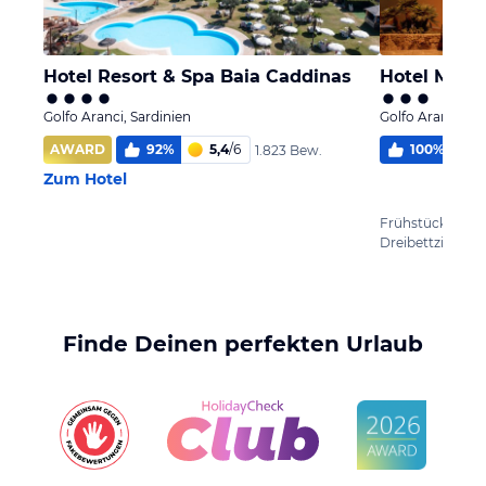
Hotel Resort & Spa Baia Caddinas
Hotel Maria
Golfo Aranci, Sardinien
Golfo Aranci, Sa
AWARD
92
%
5,4
/
6
100
%
1.823 Bew.
Zum Hotel
Frühstück
Dreibettzimmer
Finde Deinen perfekten Urlaub