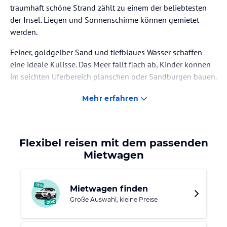
traumhaft schöne Strand zählt zu einem der beliebtesten
der Insel. Liegen und Sonnenschirme können gemietet
werden.
Feiner, goldgelber Sand und tiefblaues Wasser schaffen
eine ideale Kulisse. Das Meer fällt flach ab, Kinder können
im seichten Uferbereich planschen oder Sandburgen bauen.
Segeln, Tauchen oder Wasserski fahren sorgen für einen
Mehr erfahren
abwechslungsreichen Tag.
Ganz in der Nähe lockt der Profitis Ilias, der mit 798 Metern
dritthöchste Berg von Rhodos, zum Besuch. Der
Flexibel reisen mit dem passenden
Kalksteinberg erhebt sich nahezu in der Inselmitte und ist
Mietwagen
ein beliebtes Ziel für Mountainbiker und Wanderer.
Mietwagen finden
Große Auswahl, kleine Preise