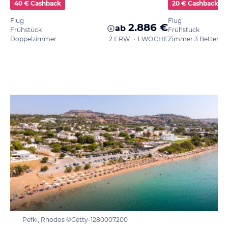
40 € Cashback
20 € Cashback
Flug
Flug
2.886 €
ab
Frühstück
Frühstück
Doppelzimmer
2 ERW. • 1 WOCHE
Zimmer 3 Betten
Pefki, Rhodos ©Getty-1280007200