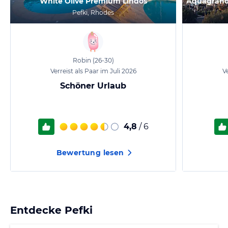
White Olive Premium Lindos
Pefki, Rhodes
Robin
(26-30)
Verreist als Paar im Juli 2026
Ve
Schöner Urlaub
4,8
/ 6
Bewertung lesen
Entdecke
Pefki