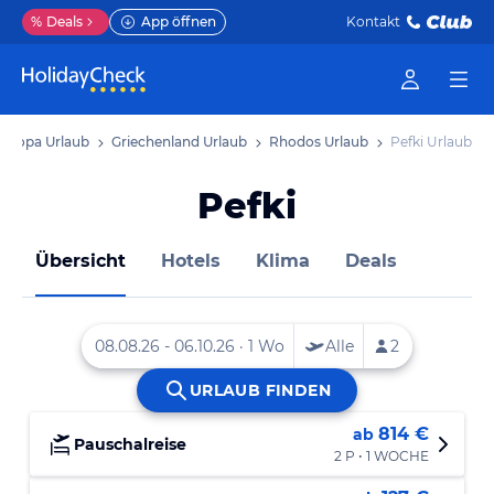
%
Deals
App öffnen
Kontakt
Europa Urlaub
Griechenland Urlaub
Rhodos Urlaub
Pefki Urlaub
Pefki
Übersicht
Hotels
Klima
Deals
814 €
ab
Pauschalreise
2 P • 1 WOCHE