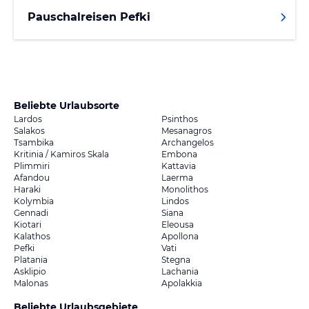
Pauschalreisen Pefki
Beliebte Urlaubsorte
Lardos
Psinthos
Salakos
Mesanagros
Tsambika
Archangelos
Kritinia / Kamiros Skala
Embona
Plimmiri
Kattavia
Afandou
Laerma
Haraki
Monolithos
Kolymbia
Lindos
Gennadi
Siana
Kiotari
Eleousa
Kalathos
Apollona
Pefki
Vati
Platania
Stegna
Asklipio
Lachania
Malonas
Apolakkia
Beliebte Urlaubsgebiete