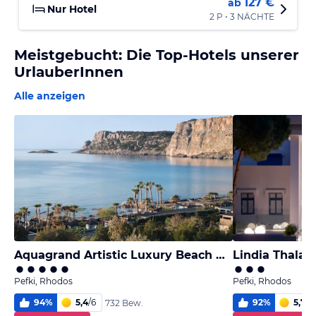
127 €
ab
Nur Hotel
2 P • 3 NÄCHTE
Meistgebucht: Die Top-Hotels unserer
UrlauberInnen
Alle anzeigen
Aquagrand Artistic Luxury Beach Resort - Adults only
Lindia Thalas
Pefki, Rhodos
Pefki, Rhodos
94
%
5,4
/
6
92
%
5,7
/
6
732 Bew.