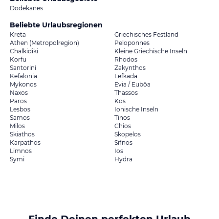
Dodekanes
Beliebte Urlaubsregionen
Kreta
Griechisches Festland
Athen (Metropolregion)
Peloponnes
Chalkidiki
Kleine Griechische Inseln
Korfu
Rhodos
Santorini
Zakynthos
Kefalonia
Lefkada
Mykonos
Evia / Euböa
Naxos
Thassos
Paros
Kos
Lesbos
Ionische Inseln
Samos
Tinos
Milos
Chios
Skiathos
Skopelos
Karpathos
Sifnos
Limnos
Ios
Symi
Hydra
Finde Deinen perfekten Urlaub