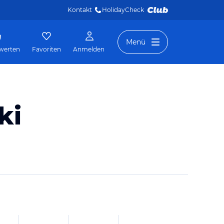
Kontakt
HolidayCheck 
Menü
werten
Favoriten
Anmelden
ki