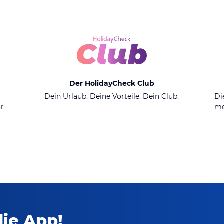
Der HolidayCheck Club
n
Dein Urlaub. Deine Vorteile. Dein Club.
Di
or
me
die App!