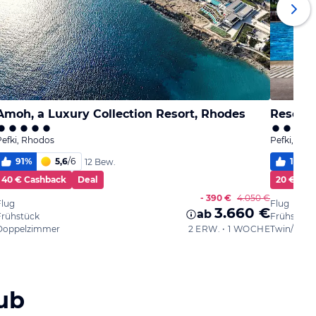
Amoh, a Luxury Collection Resort, Rhodes
Resort 
Pefki, Rhodos
Pefki, Rho
91
%
5,6
/
6
100
%
12 Bew.
40 € Cashback
Deal
20 € Cas
- 390 €
4.050 €
Flug
Flug
3.660 €
ab
Frühstück
Frühstück
Doppelzimmer
2 ERW. • 1 WOCHE
Twin/Dou
ub