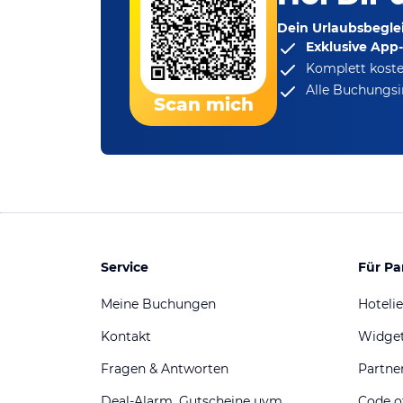
Dein Urlaubsbeglei
Exklusive App
Komplett koste
Alle Buchungsi
Scan mich
Service
Für Pa
Meine Buchungen
Hotelie
Kontakt
Widge
Fragen & Antworten
Partn
Deal-Alarm, Gutscheine uvm.
Code o