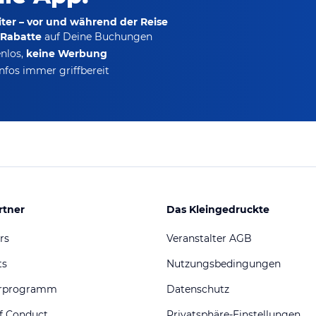
ter – vor und während der Reise
-Rabatte
auf Deine Buchungen
nlos,
keine Werbung
nfos immer griffbereit
rtner
Das Kleingedruckte
rs
Veranstalter AGB
ts
Nutzungsbedingungen
erprogramm
Datenschutz
f Conduct
Privatsphäre-Einstellungen