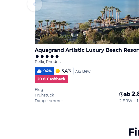
Pefki, Rhodos
94
%
5,4
/
6
732 Bew.
20 € Cashback
Flug
2.
ab
Frühstück
Doppelzimmer
2 ERW. •
F