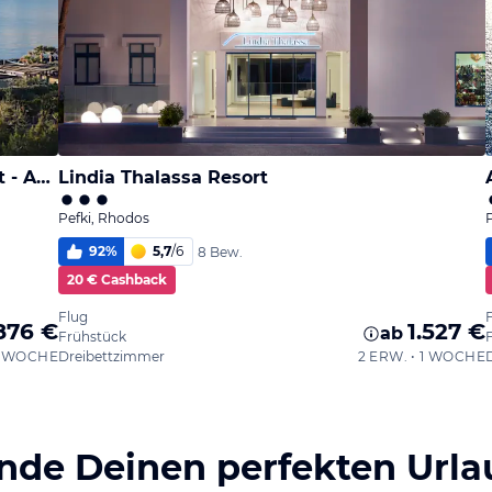
Aquagrand Artistic Luxury Beach Resort - Adults only
Lindia Thalassa Resort
Pefki, Rhodos
92
%
5,7
/
6
8 Bew.
20 € Cashback
Flug
876 €
1.527 €
ab
Frühstück
 1 WOCHE
Dreibettzimmer
2 ERW. • 1 WOCHE
inde Deinen perfekten Urla