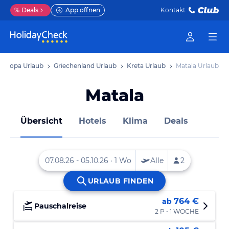
%
Deals
App öffnen
Kontakt
Europa Urlaub
Griechenland Urlaub
Kreta Urlaub
Matala Urlaub
Matala
Übersicht
Hotels
Klima
Deals
764 €
ab
Pauschalreise
2 P • 1 WOCHE