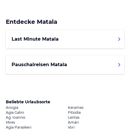
Entdecke
Matala
Last Minute Matala
Pauschalreisen Matala
Beliebte Urlaubsorte
Anogia
Kerames
Agia Galini
Pitsidia
Ag. Ioannis
Lentas
Mires
Amári
Agia Paraskevi
Vori