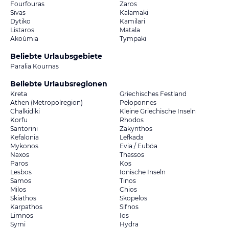
Fourfouras
Zaros
Sivas
Kalamaki
Dytiko
Kamilari
Listaros
Matala
Akoùmia
Tympaki
Beliebte Urlaubsgebiete
Paralia Kournas
Beliebte Urlaubsregionen
Kreta
Griechisches Festland
Athen (Metropolregion)
Peloponnes
Chalkidiki
Kleine Griechische Inseln
Korfu
Rhodos
Santorini
Zakynthos
Kefalonia
Lefkada
Mykonos
Evia / Euböa
Naxos
Thassos
Paros
Kos
Lesbos
Ionische Inseln
Samos
Tinos
Milos
Chios
Skiathos
Skopelos
Karpathos
Sifnos
Limnos
Ios
Symi
Hydra