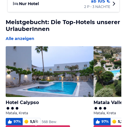
105 €
ab
Nur Hotel
2 P • 3 NÄCHTE
Meistgebucht: Die Top-Hotels unserer
UrlauberInnen
Alle anzeigen
Hotel Calypso
Matala Valley 
Matala, Kreta
Matala, Kreta
97
%
5,5
/
6
97
%
5,2
/
6
568 Bew.