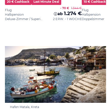
20 € Cashback
Last Minute Deal
10 € Cashback
- 70 €
1.344 €
Flug
Flug
1.274 €
ab
Halbpension
Halbpension
Deluxe-Zimmer / Superior
2 ERW. • 1 WOCHE
Doppelzimmer
Hafen Matala, Kreta