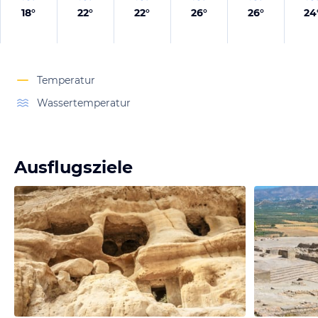
18
°
22
°
22
°
26
°
26
°
24
Temperatur
Wassertemperatur
Ausflugsziele