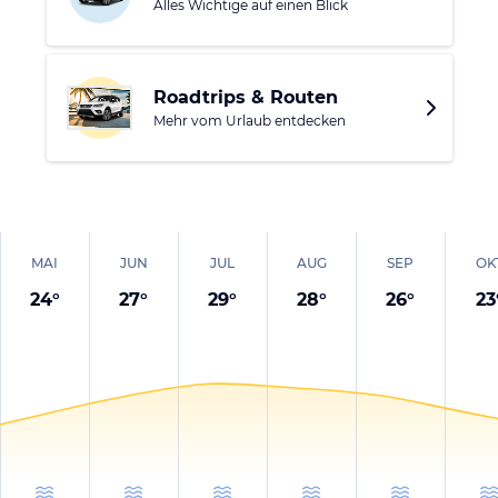
Alles Wichtige auf einen Blick
Funde der Umgebung erkunden oder sich mit dem Wagen
auf eine Inselrundfahrt begeben.
Roadtrips & Routen
Mehr vom Urlaub entdecken
MAI
JUN
JUL
AUG
SEP
OK
24
°
27
°
29
°
28
°
26
°
23