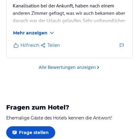
Kanalisation bei der Ankunft, haben nach einem
anderen Zimmer gefragt, was wir auch bekamen aber
danach war der Urlaub gelaufen. Sehr unfreundlicher
Umgang mit Reklamation, gerade noch gegrüßt für
Mehr anzeigen
den Rest des Urlaubs. Frühstück war sehr rudimentär.
Zimmer klein aber alle Zimmer mit Balkon. Hotel
Hilfreich
Teilen
gegenüber eher laut wegen Poolgästen.
Sonst ruhig und gute Distanz zum Strand und Dorf,
wo es gute Restaurants gibt. Wenn man viel
Alle Bewertungen anzeigen
unterwegs ist und zum schlafen ins Hotel…
Fragen zum Hotel?
Ehemalige Gäste des Hotels kennen die Antwort!
Frage stellen