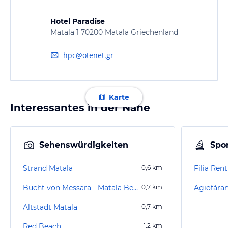
Hotel Paradise
Matala 1 70200 Matala Griechenland
hpc@otenet.gr
Karte
Interessantes in der Nähe
Sehenswürdigkeiten
Spor
Strand Matala
0,6
km
Filia Ren
Bucht von Messara - Matala Beach
0,7
km
Altstadt Matala
0,7
km
Red Beach
1,2
km