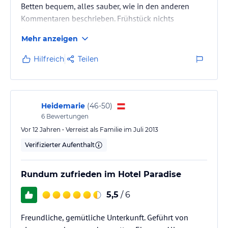
Betten bequem, alles sauber, wie in den anderen
Kommentaren beschrieben. Frühstück nichts
Besonderes aber ausreichend, man kann immer
Mehr anzeigen
selber etwas im Kühlschrank deponieren. Strand und
Ort um die Ecke, aber weit genug weg, um ruhig zu
Hilfreich
Teilen
sein. Es lohnt sich, einen Mietwagen zu leihen und
die Insel selbst zu erkunden. Nur den tollen Ausflug
in die große Schlucht sollte man aus
organisatorischen Gründen mit einem…
Heidemarie
(
46-50
)
6
Bewertungen
Vor 12 Jahren • Verreist als Familie im Juli 2013
Verifizierter Aufenthalt
Rundum zufrieden im Hotel Paradise
5,5
/ 6
Freundliche, gemütliche Unterkunft. Geführt von