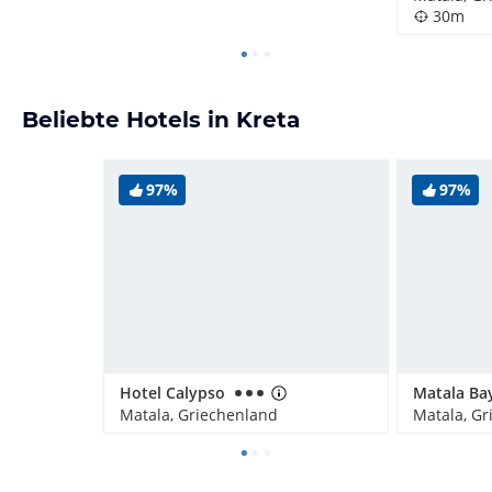
30m
Beliebte Hotels in Kreta
97%
97%
Hotel Calypso
Matala, Griechenland
Matala, Gr