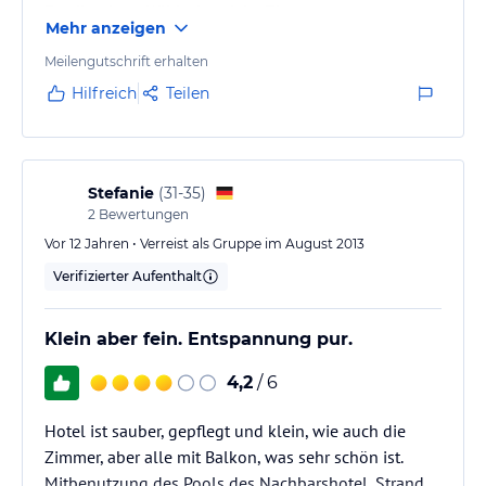
Es gibt einen Kühlschrank im Zimmer
Mehr anzeigen
Gutes Frühstückbuffet mit warmen und kalten
Komponenten
Meilengutschrift erhalten
Hilfreich
Teilen
Stefanie
(
31-35
)
2
Bewertungen
Vor 12 Jahren • Verreist als Gruppe im August 2013
Verifizierter Aufenthalt
Klein aber fein. Entspannung pur.
4,2
/ 6
Hotel ist sauber, gepflegt und klein, wie auch die
Zimmer, aber alle mit Balkon, was sehr schön ist.
Mitbenutzung des Pools des Nachbarshotel, Strand