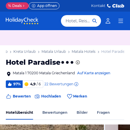
%
Deals
App öffnen
Kontakt
Hotel, Reiseziel
laub
Kreta Urlaub
Matala Urlaub
Matala Hotels
Hotel Paradise
Hotel Paradise
Matala 1 70200 Matala Griechenland
Auf Karte anzeigen
22
Bewertungen
97%
4,9
/ 6
Bewerten
Hochladen
Merken
Hotelübersicht
Bewertungen
Bilder
Fragen