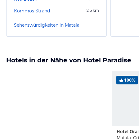
Kommos Strand
2,5
km
Sehenswürdigkeiten in Matala
Hotels in der Nähe von Hotel Paradise
100%
Hotel Ora
Matala, Gr