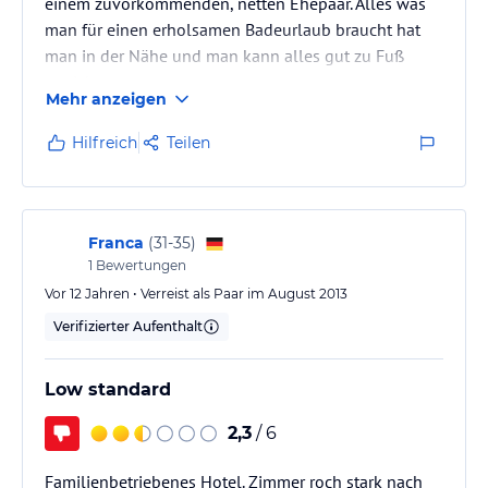
einem zuvorkommenden, netten Ehepaar. Alles was
man für einen erholsamen Badeurlaub braucht hat
man in der Nähe und man kann alles gut zu Fuß
erreichen.
Mehr anzeigen
In der wunderschönen Bucht von Matala gibt es
ausreichend gute Restaurants und Bars. Es waren
Hilfreich
Teilen
wieder unvergessliche Tage.
Franca
(
31-35
)
1
Bewertungen
Vor 12 Jahren • Verreist als Paar im August 2013
Verifizierter Aufenthalt
Low standard
2,3
/ 6
Familienbetriebenes Hotel. Zimmer roch stark nach