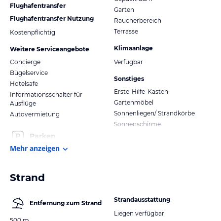
Flughafentransfer
Garten
Flughafentransfer Nutzung
Raucherbereich
Terrasse
Kostenpflichtig
Klimaanlage
Weitere Serviceangebote
Concierge
Verfügbar
Bügelservice
Sonstiges
Hotelsafe
Erste-Hilfe-Kasten
Informationsschalter für
Gartenmöbel
Ausflüge
Sonnenliegen/ Strandkörbe
Autovermietung
Sonnenschirme
Parken
Mehr anzeigen
Strand
Strandausstattung
Entfernung zum Strand
Liegen verfügbar
500 m