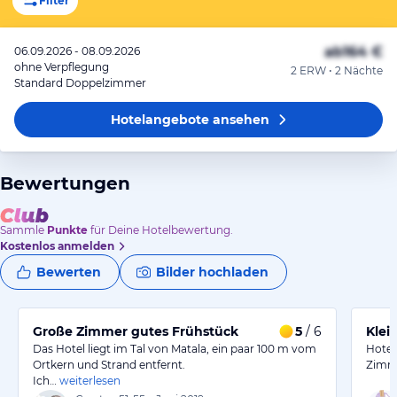
Filter
ab
164 €
06.09.2026 - 08.09.2026
ohne Verpflegung
2 ERW • 2 Nächte
Standard Doppelzimmer
Hotelangebote
ansehen
Bewertungen
Sammle
Punkte
für Deine Hotelbewertung.
Kostenlos anmelden
Bewerten
Bilder hochladen
Große Zimmer gutes Frühstück
5
/ 6
Klei
Das Hotel liegt im Tal von Matala, ein paar 100 m vom
Hotel 
Ortkern und Strand entfernt.
Zimme
Ich…
weiterlesen