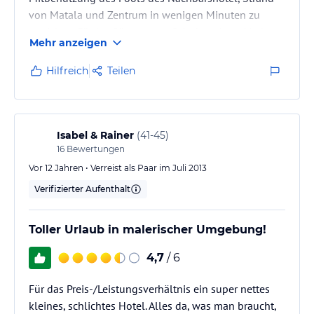
von Matala und Zentrum in wenigen Minuten zu
erreichen. Für Ausflüge: gutes Schuhwerk und/oder
Mehr anzeigen
Auto mieten. Das kontinentale Frühstück ist
gewöhnungsbedürftig, griechischer Kaffee ist eher
Hilfreich
Teilen
mit türkischem Mokka gleichzusetzen. Kein Fernseher,
nach Safe und Klimaanlage haben wir nicht gefragt.
Bad ohne Duschvorhang, daher setzt man alles unter
Wasser, aber da bis auf…
Isabel & Rainer
(
41-45
)
16
Bewertungen
Vor 12 Jahren • Verreist als Paar im Juli 2013
Verifizierter Aufenthalt
Toller Urlaub in malerischer Umgebung!
4,7
/ 6
Für das Preis-/Leistungsverhältnis ein super nettes
kleines, schlichtes Hotel. Alles da, was man braucht,