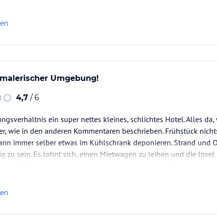
len
n malerischer Umgebung!
4,7
/ 6
ungsverhältnis ein super nettes kleines, schlichtes Hotel. Alles da
er, wie in den anderen Kommentaren beschrieben. Frühstück nicht
ann immer selber etwas im Kühlschrank deponieren. Strand und Or
 zu sein. Es lohnt sich, einen Mietwagen zu leihen und die Insel
ie große Schlucht sollte man aus organisatorischen Gründen mit 
len