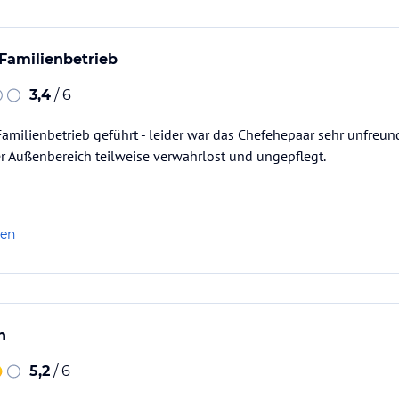
Familienbetrieb
3,4
/ 6
Familienbetrieb geführt - leider war das Chefehepaar sehr unfreund
er Außenbereich teilweise verwahrlost und ungepflegt.
len
h
5,2
/ 6