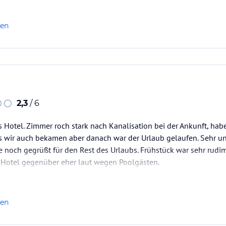
len
2,3
/ 6
 Hotel. Zimmer roch stark nach Kanalisation bei der Ankunft, ha
s wir auch bekamen aber danach war der Urlaub gelaufen. Sehr u
 noch gegrüßt für den Rest des Urlaubs. Frühstück war sehr rudim
 Hotel gegenüber eher laut wegen Poolgästen.
e Distanz zum Strand und Dorf, wo es gute Restaurants gibt. Wen
otel…
len