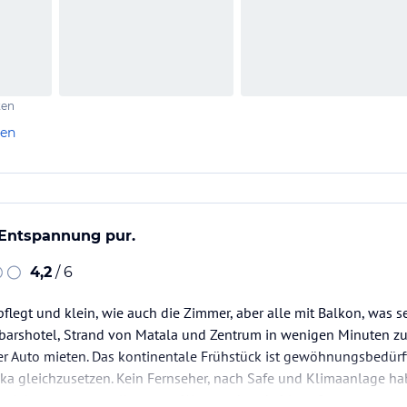
ten
len
. Entspannung pur.
4,2
/ 6
epflegt und klein, wie auch die Zimmer, aber alle mit Balkon, was 
arshotel, Strand von Matala und Zentrum in wenigen Minuten zu e
Auto mieten. Das kontinentale Frühstück ist gewöhnungsbedürftig
a gleichzusetzen. Kein Fernseher, nach Safe und Klimaanlage hab
daher setzt man alles unter Wasser, aber da bis auf…