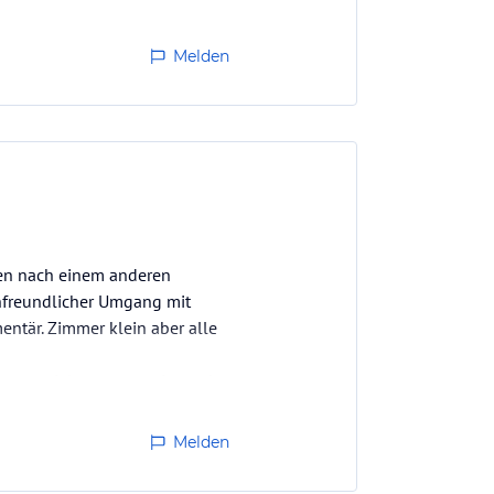
Melden
ben nach einem anderen
nfreundlicher Umgang mit
entär. Zimmer klein aber alle
n man viel unterwegs ist und
Melden