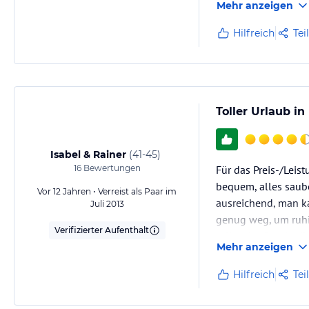
Mehr anzeigen
Hilfreich
Tei
Toller Urlaub i
Isabel & Rainer
(
41-45
)
16
Bewertungen
Für das Preis-/Leist
bequem, alles saub
Vor 12 Jahren • Verreist als Paar im
ausreichend, man k
Juli 2013
genug weg, um ruhig
Verifizierter Aufenthalt
tollen Ausflug in d
Mehr anzeigen
Hilfreich
Tei