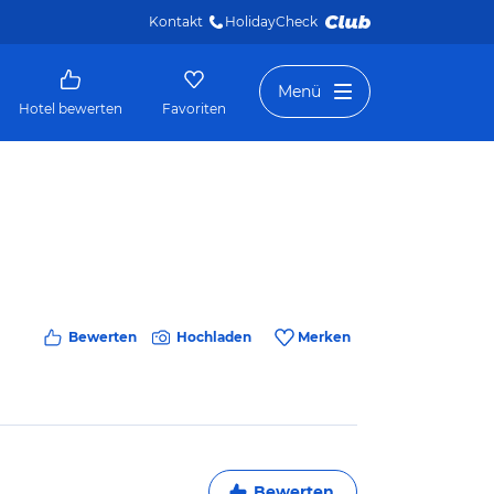
Kontakt
HolidayCheck 
Menü
Hotel bewerten
Favoriten
Bewerten
Hochladen
Merken
Bewerten