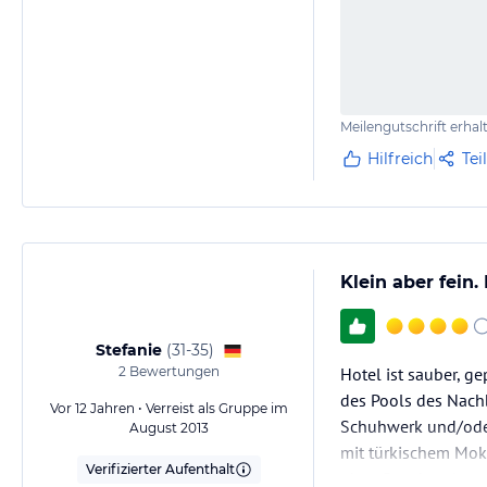
Meilengutschrift erhal
Hilfreich
Tei
Klein aber fein
Stefanie
(
31-35
)
2
Bewertungen
Hotel ist sauber, g
des Pools des Nachb
Vor 12 Jahren • Verreist als Gruppe im
Schuhwerk und/oder 
August 2013
mit türkischem Mokk
Verifizierter Aufenthalt
ohne Duschvorhang, 