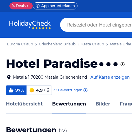
%
Deals
App herunterladen
Europa Urlaub
Griechenland Urlaub
Kreta Urlaub
Matala Urla
Hotel Paradise
Matala 1 70200 Matala Griechenland
Auf Karte anzeigen
97%
4,9
/ 6
22
Bewertungen
Hotelübersicht
Bewertungen
Bilder
Frag
Bewertungen
(
22
)