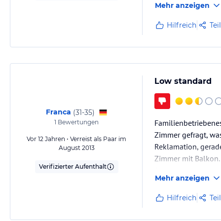
Mehr anzeigen
Hilfreich
Tei
Low standard
Franca
(
31-35
)
Familienbetriebenes
1
Bewertungen
Zimmer gefragt, wa
Vor 12 Jahren • Verreist als Paar im
Reklamation, gerade
August 2013
Zimmer mit Balkon.
Verifizierter Aufenthalt
Sonst ruhig und gut
Mehr anzeigen
zum schlafen ins H
Hilfreich
Tei