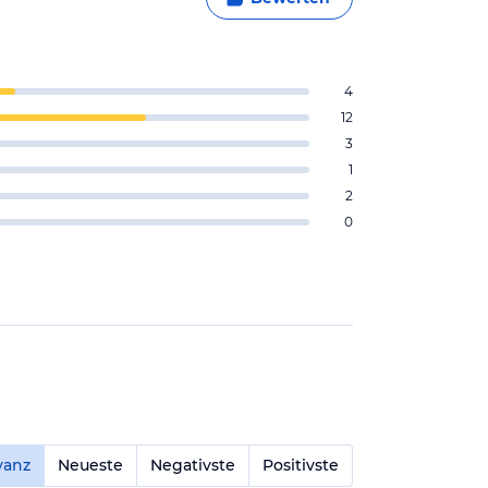
4
12
3
1
2
0
vanz
Neueste
Negativste
Positivste