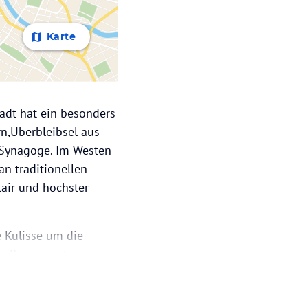
Karte
tadt hat ein besonders
rn,Überbleibsel aus
m Synagoge. Im Westen
an traditionellen
Flair und höchster
e Kulisse um die
er Restaurants zu
sendampfern,
 Meer findet sich der