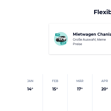
schöne Agii Apostoli 
können. Wenn Sie meh
Flexi
Museum vorbeischauen
der Nähe Chanias mac
wundervolles Bergpan
Mietwagen Chani
Große Auswahl, kleine
Preise
JAN
FEB
MÄR
APR
14
°
15
°
17
°
20
°