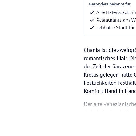
Besonders bekannt für
Alte Hafenstadt i
Restaurants am W
Lebhafte Stadt für
Chania ist die zweitg
romantisches Flair. D
der Zeit der Sarazene
Kretas gelegen hatte C
Festlichkeiten festhäl
Komfort Hand in Hand
Der alte venezianisch
einheimischen kulinar
genießen. In Chania w
angeboten. Diverse Ta