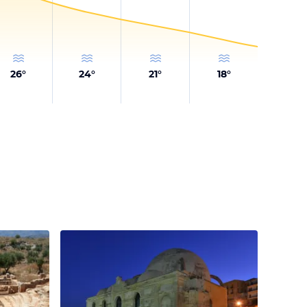
26
°
24
°
21
°
18
°