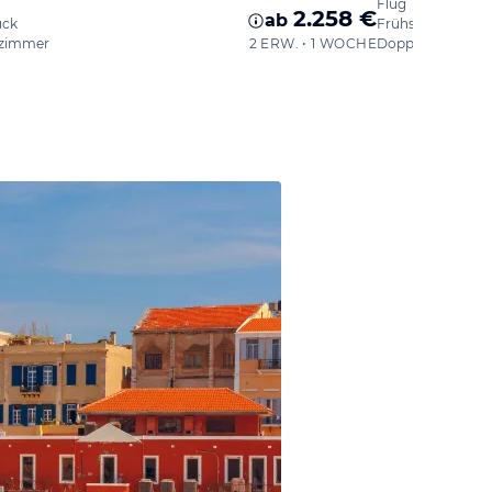
Flug
2.258 €
ab
ück
Frühstück
zimmer
2 ERW. • 1 WOCHE
Doppelzimmer