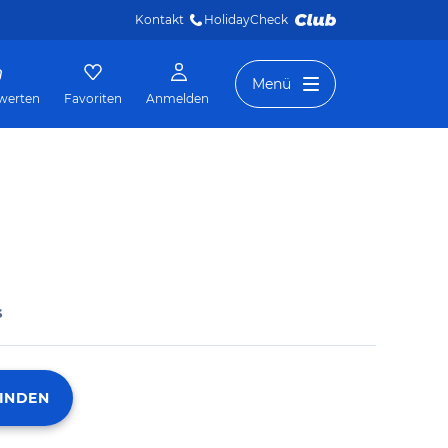
Kontakt
HolidayCheck 
Menü
werten
Favoriten
Anmelden
s