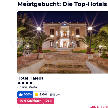
Meistgebucht: Die Top-Hotels
Hotel Halepa
Chania, Kreta
100
%
6,0
/
6
19 Bew.
40 € Cashback
Deal
- 406 €
1.75