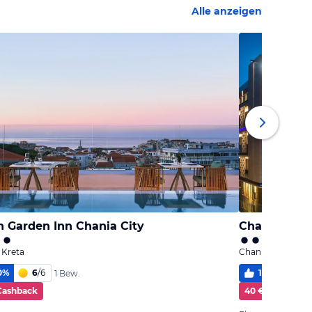
Alle anzeigen
n Garden Inn Chania City
 Kreta
Chania, Kreta
0
%
6
/
6
100
%
5,
1 Bew.
Cashback
40 € Cashback