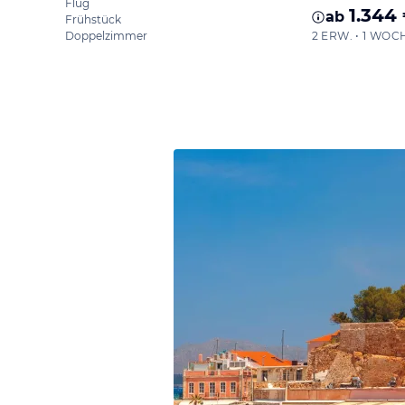
Flug
1.344
ab
Frühstück
Doppelzimmer
2 ERW. • 1 WOC