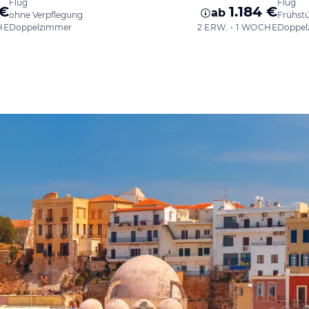
Flug
Flug
 €
1.184 €
ab
ohne Verpflegung
Frühst
HE
Doppelzimmer
2 ERW. • 1 WOCHE
Doppel