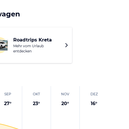
adt Sonnenbaden
ie im archäologischen
twagen
dtanlage Aptera in
 für ein
Roadtrips Kreta
Mehr vom Urlaub
entdecken
SEP
OKT
NOV
DEZ
27
°
23
°
20
°
16
°