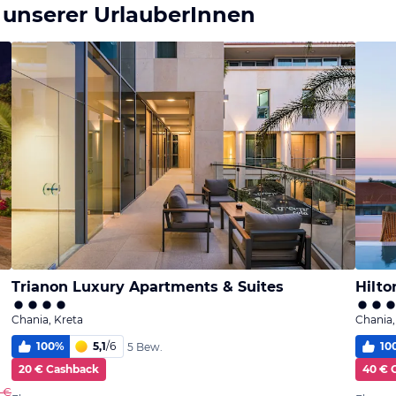
 unserer UrlauberInnen
Trianon Luxury Apartments & Suites
Hilto
Chania, Kreta
Chania,
100
%
5,1
/
6
10
5 Bew.
20 € Cashback
40 € 
0 €