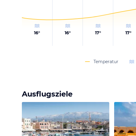
16
°
16
°
17
°
17
°
Temperatur
Ausflugsziele