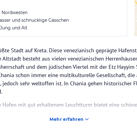
m Nordwesten
asser und schnucklige Gässchen
 Jung und Alt
rößte Stadt auf Kreta. Diese venezianisch geprägte Hafens
ie Altstadt besteht aus vielen venezianischen Herrenhäuse
nherrschaft und dem jüdischen Viertel mit der Etz Hayyi
hania schon immer eine multikulturelle Gesellschaft, die 
t, jedoch sehr weltoffen ist. In Chania gehen historischer 
.
e Hafen mit gut erhaltenem Leuchtturm bietet eine schön
ischen Spezialitäten in einer der zahlreichen Tavernen od
Mehr erfahren
erden Bootstouren mit Glasbooten und Inris, kleinen Lot
uchschulen laden zum Erkunden des Meereslebens ein. Am