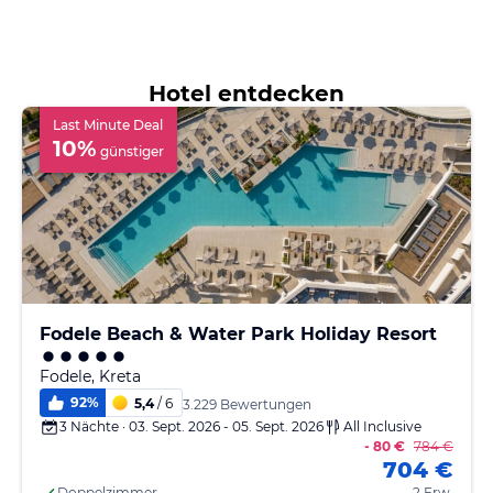
Hotel entdecken
Last Minute Deal
10
%
günstiger
Fodele Beach & Water Park Holiday Resort
Fodele, Kreta
92
%
5,4
/ 6
3.229 Bewertungen
3 Nächte · 03. Sept. 2026 - 05. Sept. 2026
All Inclusive
- 80 €
784 €
704 €
Doppelzimmer
2 Erw.