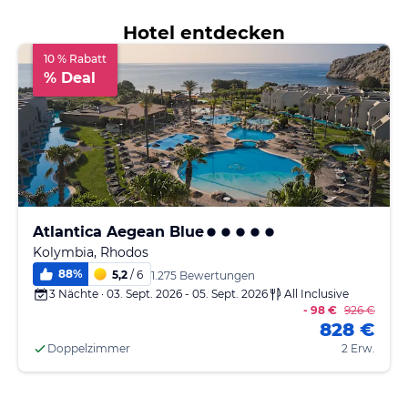
Hotel entdecken
10 % Rabatt
% Deal
Atlantica Aegean Blue
Kolymbia, Rhodos
88
%
5,2
/ 6
1.275 Bewertungen
3 Nächte · 03. Sept. 2026 - 05. Sept. 2026
All Inclusive
- 98 €
926 €
828 €
Doppelzimmer
2 Erw.