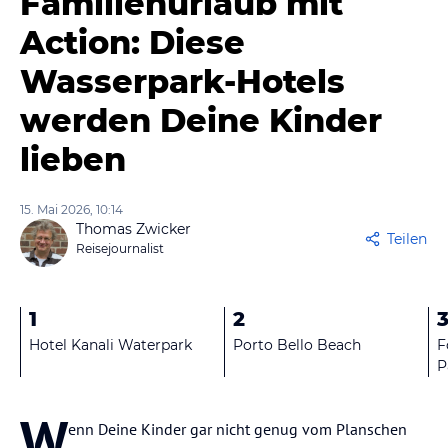
Familienurlaub mit
Action: Diese
Wasserpark-Hotels
werden Deine Kinder
lieben
15. Mai 2026, 10:14
Thomas Zwicker
Teilen
Reisejournalist
1
2
Hotel Kanali Waterpark
Porto Bello Beach
F
P
W
enn Deine Kinder gar nicht genug vom Planschen