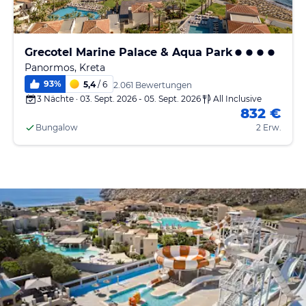
Grecotel Marine Palace & Aqua Park
Panormos, Kreta
93
%
5,4
/ 6
2.061 Bewertungen
3 Nächte · 03. Sept. 2026 - 05. Sept. 2026
All Inclusive
832 €
Bungalow
2 Erw.