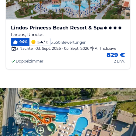
Lindos Princess Beach Resort & Spa
Lardos, Rhodos
94
%
5,4
/ 6
5.550 Bewertungen
3 Nächte · 03. Sept. 2026 - 05. Sept. 2026
All Inclusive
829 €
Doppelzimmer
2 Erw.