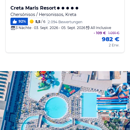
Creta Maris Resort
Chersónisos / Hersonissos, Kreta
92
%
5,5
/ 6
2.094 Bewertungen
3 Nächte · 03. Sept. 2026 - 05. Sept. 2026
All Inclusive
- 109 €
1.091 €
982 €
2 Erw.