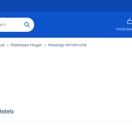
Hotel be
aub
Reisetipps Mogán
Reisetipp Windmühle
Hotels