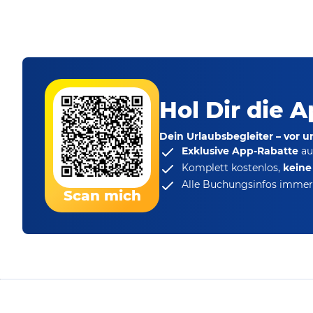
Hol Dir die A
Dein Urlaubsbegleiter – vor 
Exklusive App-Rabatte
au
Komplett kostenlos,
kein
Alle Buchungsinfos immer 
Scan mich