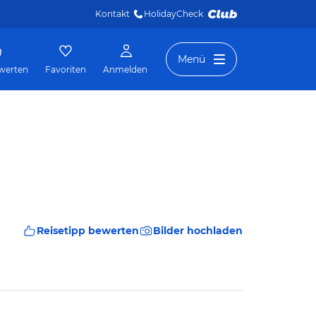
Kontakt
HolidayCheck 
Menü
werten
Favoriten
Anmelden
Reisetipp bewerten
Bilder hochladen