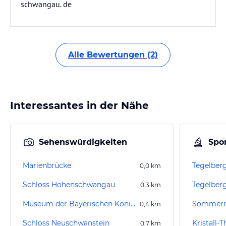
schwangau. de
Alle Bewertungen (2)
Interessantes in der Nähe
Sehenswürdigkeiten
Spor
Marienbrücke
Tegelber
0,0
km
Schloss Hohenschwangau
Tegelber
0,3
km
Museum der Bayerischen Könige
0,4
km
Schloss Neuschwanstein
Kristall-
0,7
km