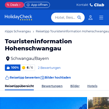
%
Deals
App öffnen
Kontakt
Hotel, Reiseziel
eisetipps Schwangau
Reisetipp Touristeninformation Hohenschwangau
Touristeninformation
Hohenschwangau
Schwangau/Bayern
100%
6
/ 6
2 Bewertungen
Reisetipp bewerten
Bilder hochladen
Reisetippübersicht
Bewertungen
Bilder
Hotels