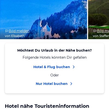
Bild melden
Bild m
von Elisabeth
von Steffe
Möchtest Du Urlaub in der Nähe buchen?
Folgende Hotels könnten Dir gefallen
Hotel & Flug buchen
Oder
Nur Hotel buchen
Hotel nähe Touristeninformation