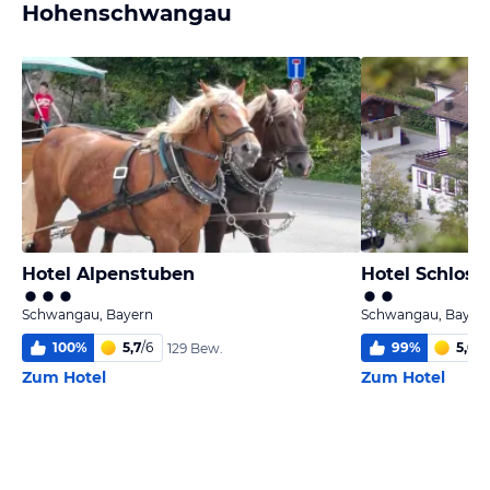
Hohenschwangau
Hotel Alpenstuben
Hotel Schloss
Schwangau, Bayern
Schwangau, Bayer
100
%
5,7
/
6
99
%
5,0
/
6
129 Bew.
Zum Hotel
Zum Hotel