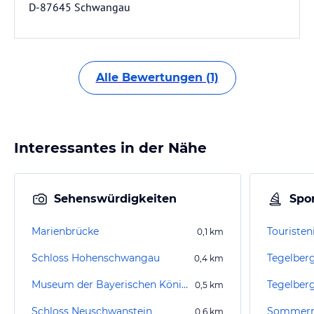
D-87645 Schwangau
Alle Bewertungen (1)
Interessantes in der Nähe
Sehenswürdigkeiten
Spor
Marienbrücke
0,1
km
Schloss Hohenschwangau
Tegelber
0,4
km
Museum der Bayerischen Könige
Tegelber
0,5
km
Schloss Neuschwanstein
0,6
km