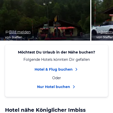
Bild melden
Bild m
von Steffen
von Steffe
Möchtest Du Urlaub in der Nähe buchen?
Folgende Hotels könnten Dir gefallen
Hotel & Flug buchen
Oder
Nur Hotel buchen
Hotel nähe Königlicher Imbiss