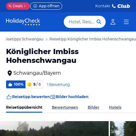
%
Deals
App öffnen
Kontakt
Hotel, Reiseziel
Reisetipps Schwangau
Reisetipp Königlicher Imbiss Hohenschwangau
Königlicher Imbiss
Hohenschwangau
Schwangau/Bayern
100%
5
/ 6
1 Bewertung
Reisetipp bewerten
Bilder hochladen
Reisetippübersicht
Bewertungen
Bilder
Hotels