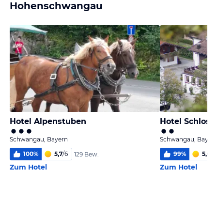
Hohenschwangau
Hotel Alpenstuben
Hotel Schloss
Schwangau, Bayern
Schwangau, Bayer
100
%
5,7
/
6
99
%
5,0
/
6
129 Bew.
Zum Hotel
Zum Hotel