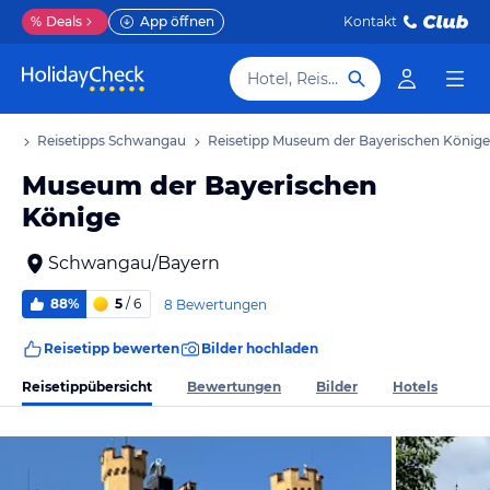
%
Deals
App öffnen
Kontakt
Hotel, Reiseziel
ub
Reisetipps Schwangau
Reisetipp Museum der Bayerischen Könige
Museum der Bayerischen
Könige
Schwangau/Bayern
88%
5
/ 6
8 Bewertungen
Reisetipp bewerten
Bilder hochladen
Reisetippübersicht
Bewertungen
Bilder
Hotels