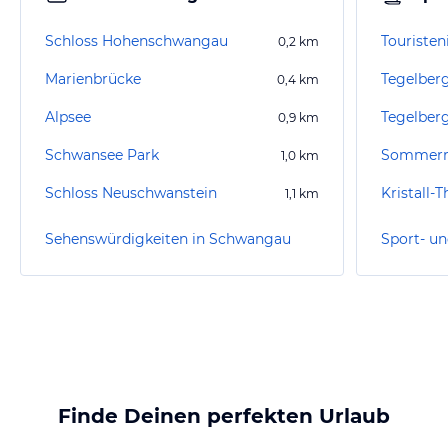
Schloss Hohenschwangau
0,2
km
Marienbrücke
Tegelber
0,4
km
Alpsee
Tegelber
0,9
km
Schwansee Park
1,0
km
Schloss Neuschwanstein
Kristall-
1,1
km
Sehenswürdigkeiten in Schwangau
Finde Deinen perfekten Urlaub