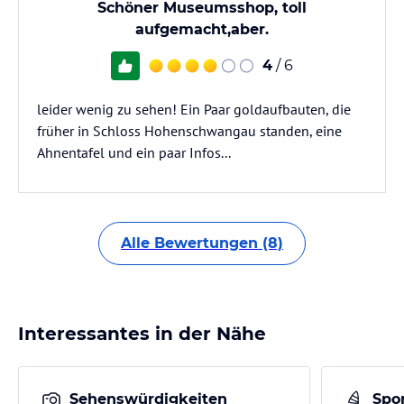
Schöner Museumsshop, toll
aufgemacht,aber.
4
/ 6
leider wenig zu sehen! Ein Paar goldaufbauten, die
früher in Schloss Hohenschwangau standen, eine
Ahnentafel und ein paar Infos...
Alle Bewertungen (8)
Interessantes in der Nähe
Sehenswürdigkeiten
Spor