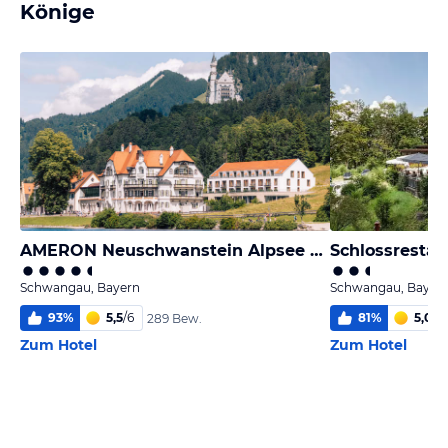
Könige
AMERON Neuschwanstein Alpsee Resort & Spa
Schlossresta
Schwangau, Bayern
Schwangau, Bayer
93
%
5,5
/
6
81
%
5,0
/
6
289 Bew.
Zum Hotel
Zum Hotel