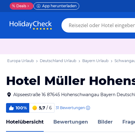
%
Deals
App herunterladen
Europa Urlaub
Deutschland Urlaub
Bayern Urlaub
Schwangau
Hotel Müller Hohe
Alpseestraße 16 87645 Hohenschwangau Bayern Deutsch
100%
5,7
/ 6
31
Bewertungen
Hotelübersicht
Bewertungen
Bilder
Frag