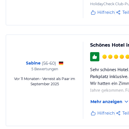
HolidayCheck Club-Pu
Hilfreich
Tei
Schönes Hotel i
Sabine
(
56-60
)
Sehr schönes Hotel 
5
Bewertungen
Parkplatz inklusive.
Vor 11 Monaten • Verreist als Paar im
Wir hatten ein Zimm
September 2025
Jahre gekommen. Für
Lage ist perfekt, 
Mehr anzeigen
hat uns das Hotel d
ohne Stress los…
Hilfreich
Tei