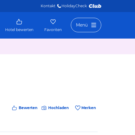
Kontakt
HolidayCheck 
Menü
Hotel bewerten
Favoriten
Bewerten
Hochladen
Merken