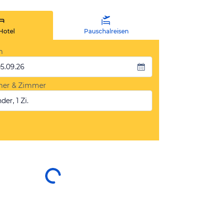
Hotel
Pauschalreisen
m
05.09.26
mer & Zimmer
der, 1 Zi.