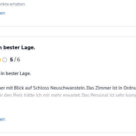
nkte erhalten
len
n bester Lage.
5
/ 6
in bester Lage.
er mit Blick auf Schloss Neuschwanstein. Das Zimmer ist in Ordnu
 den Preis hätte ich mir mehr erwartet. Das Personal ist sehr kom
gleich gegenüber kann man mit der Pferdekutsche zum Schloss Neu
ie Eintrittskarten für unsere Schlossbesichtigungen bestellt, sod
len