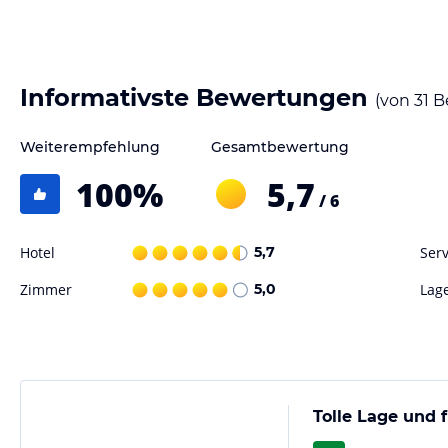
Gastronomie im Hotel
Im Hotel Müller können Sie sich auf ein köstliches Frühstücksbuffet f
Restaurant Acht-Eck mit Schlossblick können Sie bayerische Gourmet-
gemütliche Lounge lädt mit einem traditionellen Kachelofen zum Verw
Informativste Bewertungen
(von
31
B
Sport und Unterhaltung
Weiterempfehlung
Gesamtbewertung
Das Hotel Müller bietet keine speziellen Sport- und Freizeiteinrichtu
Aktivitäten wie Wandern, Radfahren oder einen Besuch der Königsschl
100
%
5,7
/ 6
Hinweis:
Verfasst von HolidayCheck mit Hilfe von KI. Alle Angaben 
Hotel
5,7
Serv
verbindlichen
Angebotsdetails
des jeweiligen Veranstalters.
Zimmer
5,0
Lag
Tolle Lage und 