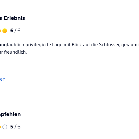
s Erlebnis
6
/ 6
unglaublich privilegierte Lage mit Blick auf die Schlösser, geräu
hr freundlich.
len
pfehlen
5
/ 6