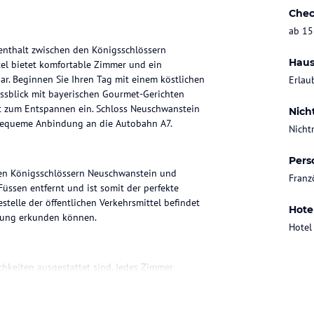
Chec
ab 15
fenthalt zwischen den Königsschlössern
Haus
l bietet komfortable Zimmer und ein
bar. Beginnen Sie Ihren Tag mit einem köstlichen
Erlau
ossblick mit bayerischen Gourmet-Gerichten
t zum Entspannen ein. Schloss Neuschwanstein
Nich
e bequeme Anbindung an die Autobahn A7.
Nicht
Pers
 den Königsschlössern Neuschwanstein und
Franz
ssen entfernt und ist somit der perfekte
elle der öffentlichen Verkehrsmittel befindet
Hote
ebung erkunden können.
Hotel
hkeiten ausgestattet sind. Jedes Zimmer
eten zudem einen Balkon oder eine Terrasse mit
 öffentlichen Bereichen kostenlos verfügbar.