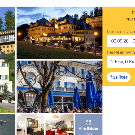
Nur 
Reisezeitrau
03.09.26 - 
Reiseteilneh
2 Erw, 0 Kin
von Expedia
Filter
von Expedia
Alle Bilder
(
63
)