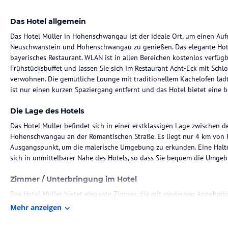
Das Hotel allgemein
Das Hotel Müller in Hohenschwangau ist der ideale Ort, um einen Au
Neuschwanstein und Hohenschwangau zu genießen. Das elegante Hote
bayerisches Restaurant. WLAN ist in allen Bereichen kostenlos verfüg
Frühstücksbuffet und lassen Sie sich im Restaurant Acht-Eck mit Schl
verwöhnen. Die gemütliche Lounge mit traditionellem Kachelofen läd
ist nur einen kurzen Spaziergang entfernt und das Hotel bietet ein
Die Lage des Hotels
Das Hotel Müller befindet sich in einer erstklassigen Lage zwischen
Hohenschwangau an der Romantischen Straße. Es liegt nur 4 km von Fü
Ausgangspunkt, um die malerische Umgebung zu erkunden. Eine Haltest
sich in unmittelbarer Nähe des Hotels, so dass Sie bequem die Umg
Zimmer / Unterbringung im Hotel
Das Hotel Müller bietet elegante Zimmer, die mit modernen Annehmlic
verfügt über einen TV und ein eigenes Badezimmer. Einige Zimmer bi
Mehr anzeigen
Blick auf die nahegelegenen Schlösser. WLAN ist in allen Zimmern und