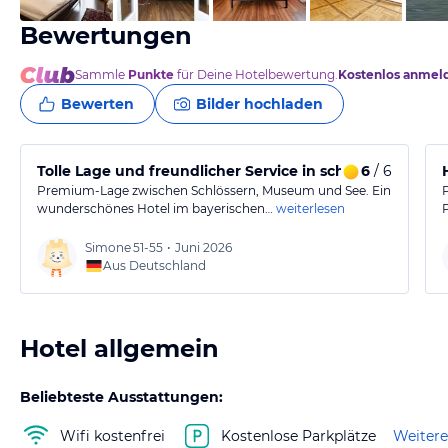
Bewertungen
Sammle
Punkte
für Deine Hotelbewertung.
Kostenlos anmel
Bewerten
Bilder hochladen
Tolle Lage und freundlicher Service in schönem Hotel
6
/ 6
Premium-Lage zwischen Schlössern, Museum und See. Ein
wunderschönes Hotel im bayerischen…
weiterlesen
Simone
51-55
•
Juni 2026
Aus Deutschland
Hotel allgemein
Beliebteste Ausstattungen:
Wifi kostenfrei
Kostenlose Parkplätze
Weitere