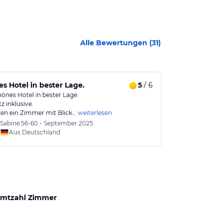
Alle Bewertungen (
31
)
s Hotel in bester Lage.
5
/ 6
Ein einzigar
hönes Hotel in bester Lage.
Das Hotel hat e
z inklusive.
auf die Schlös
ten ein Zimmer mit Blick…
weiterlesen
Sabine
56-60
•
September 2025
Kenia
5
Aus Deutschland
Aus
mtzahl Zimmer