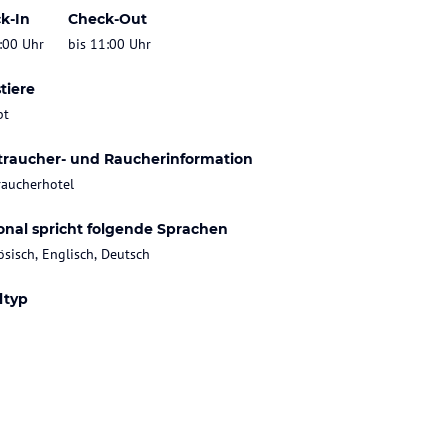
k-In
Check-Out
:00 Uhr
bis 11:00 Uhr
tiere
bt
traucher- und Raucherinformation
raucherhotel
onal spricht folgende Sprachen
ösisch, Englisch, Deutsch
ltyp