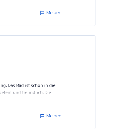
Melden
ng. Das Bad ist schon in die
petent und freundlich. Die
schwanstein fahren. Übrigens
ass wir gleich am nächsten Tag
Melden