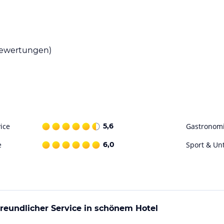
reuen, das jeden Morgen serviert wird. Im
Gerichte und erlesene Weine genießen. Die
eilen ein.
ewertungen)
ngen. Jedoch ist die Umgebung ideal für
össer.
ohne Gewähr. Bitte lies vor der Buchung die
ice
5,6
Gastronom
e
6,0
Sport & Un
freundlicher Service in schönem Hotel