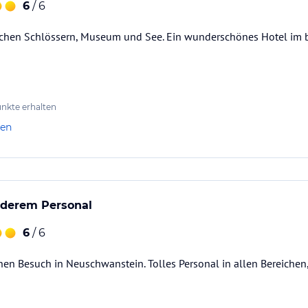
6
/ 6
hen Schlössern, Museum und See. Ein wunderschönes Hotel im ba
nkte erhalten
len
nderem Personal
6
/ 6
inen Besuch in Neuschwanstein. Tolles Personal in allen Bereichen, 