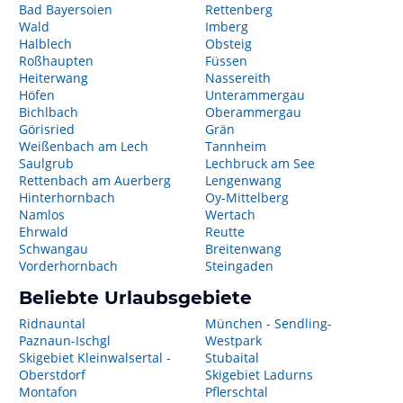
Bad Bayersoien
Rettenberg
Wald
Imberg
Halblech
Obsteig
Roßhaupten
Füssen
Heiterwang
Nassereith
Höfen
Unterammergau
Bichlbach
Oberammergau
Görisried
Grän
Weißenbach am Lech
Tannheim
Saulgrub
Lechbruck am See
Rettenbach am Auerberg
Lengenwang
Hinterhornbach
Oy-Mittelberg
Namlos
Wertach
Ehrwald
Reutte
Schwangau
Breitenwang
Vorderhornbach
Steingaden
Beliebte Urlaubsgebiete
Ridnauntal
München - Sendling-
Paznaun-Ischgl
Westpark
Skigebiet Kleinwalsertal -
Stubaital
Oberstdorf
Skigebiet Ladurns
Montafon
Pflerschtal