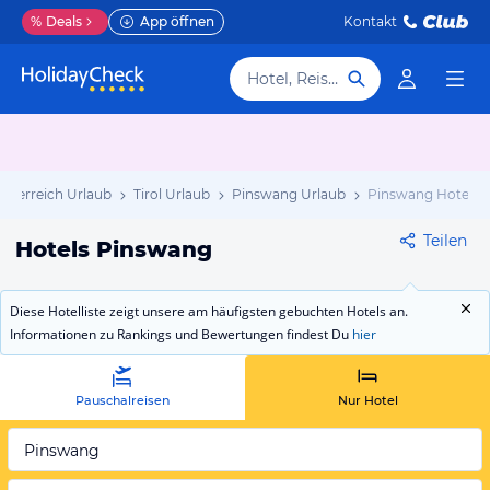
%
Deals
App öffnen
Kontakt
Hotel, Reiseziel
Österreich Urlaub
Tirol Urlaub
Pinswang Urlaub
Pinswang Hotels
Teilen
Hotels Pinswang
Diese Hotelliste zeigt unsere am häufigsten gebuchten Hotels an.
Informationen zu Rankings und Bewertungen findest Du
hier
Pauschalreisen
Nur Hotel
Pinswang