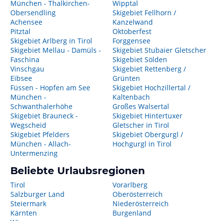
München - Thalkirchen-
Wipptal
Obersendling
Skigebiet Fellhorn /
Achensee
Kanzelwand
Pitztal
Oktoberfest
Skigebiet Arlberg in Tirol
Forggensee
Skigebiet Mellau - Damüls -
Skigebiet Stubaier Gletscher
Faschina
Skigebiet Sölden
Vinschgau
Skigebiet Rettenberg /
Eibsee
Grünten
Füssen - Hopfen am See
Skigebiet Hochzillertal /
München -
Kaltenbach
Schwanthalerhöhe
Großes Walsertal
Skigebiet Brauneck -
Skigebiet Hintertuxer
Wegscheid
Gletscher in Tirol
Skigebiet Pfelders
Skigebiet Obergurgl /
München - Allach-
Hochgurgl in Tirol
Untermenzing
Beliebte Urlaubsregionen
Tirol
Vorarlberg
Salzburger Land
Oberösterreich
Steiermark
Niederösterreich
Kärnten
Burgenland