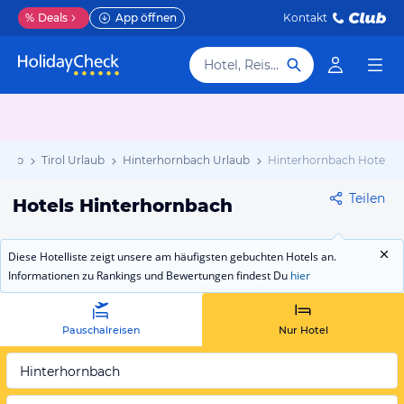
%
Deals
App öffnen
Kontakt
Hotel, Reiseziel
rlaub
Tirol Urlaub
Hinterhornbach Urlaub
Hinterhornbach Hotels
Teilen
Hotels Hinterhornbach
Diese Hotelliste zeigt unsere am häufigsten gebuchten Hotels an.
Informationen zu Rankings und Bewertungen findest Du
hier
Pauschalreisen
Nur Hotel
Hinterhornbach