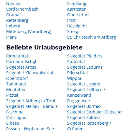
Namlos
Schöllang
Vorderhornbach
Karrösten
Gramais
Oberstdorf
Rettenberg
Imst
Imberg
Häselgehr
Mittelberg (Vorarlberg)
Steeg
Pians
St. Christoph am Arlberg
Beliebte Urlaubsgebiete
Ridnauntal
Skigebiet Pfelders
Paznaun-Ischgl
Stubaital
Skigebiet Arosa
Skigebiet Ladurns
Skigebiet Kleinwalsertal -
Pflerschtal
Oberstdorf
Wipptal
Taminatal
Skigebiet Livigno
Montafon
Skigebiet Fellhorn /
Pitztal
Kanzelwand
Skigebiet Arlberg in Tirol
Forggensee
Skigebiet Mellau - Damüls -
Skigebiet Bormio
Faschina
Skigebiet Stubaier Gletscher
Vinschgau
Skigebiet Sölden
Eibsee
Skigebiet Rettenberg /
Füssen - Hopfen am See
Grünten