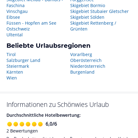
Faschina
Skigebiet Bormio
Vinschgau
Skigebiet Stubaier Gletscher
Eibsee
Skigebiet Sölden
Füssen - Hopfen am See
Skigebiet Rettenberg /
Ostschweiz
Grünten
Ultental
Beliebte Urlaubsregionen
Tirol
Vorarlberg
Salzburger Land
Oberösterreich
Steiermark
Niederösterreich
Kärnten
Burgenland
Wien
Informationen zu
Schönwies
Urlaub
Durchschnittliche Hotelbewertung:
6,0
/
6
2
Bewertungen