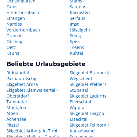
Ochsengarten
Stams
Zams
Sautens
Hinterhornbach
Karrösten
Strengen
Serfaus
Namlos
Imst
Vorderhornbach
Häselgehr
Gramais
Steeg
Obsteig
Spiss
Oetz
Tösens
Kauns
Kühtai
Beliebte Urlaubsgebiete
Ridnauntal
Skigebiet Brauneck -
Paznaun-Ischgl
Wegscheid
Skigebiet Arosa
Skigebiet Pfelders
Skigebiet Kleinwalsertal -
Stubaital
Oberstdorf
Skigebiet Ladurns
Taminatal
Pflerschtal
Montafon
Wipptal
Alpen
Skigebiet Livigno
Achensee
Eisacktal
Pitztal
Skigebiet Fellhorn /
Skigebiet Arlberg in Tirol
Kanzelwand
Skigebiet Mellau - Damüls -
Forggensee