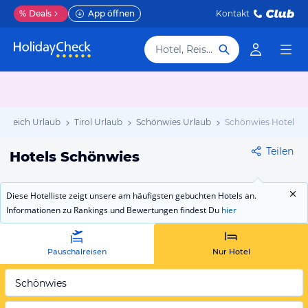
%
Deals
App öffnen
Kontakt
Hotel, Reiseziel
erreich Urlaub
Tirol Urlaub
Schönwies Urlaub
Schönwies Hotels
Teilen
Hotels Schönwies
Diese Hotelliste zeigt unsere am häufigsten gebuchten Hotels an.
Informationen zu Rankings und Bewertungen findest Du
hier
Pauschalreisen
Nur Hotel
Schönwies