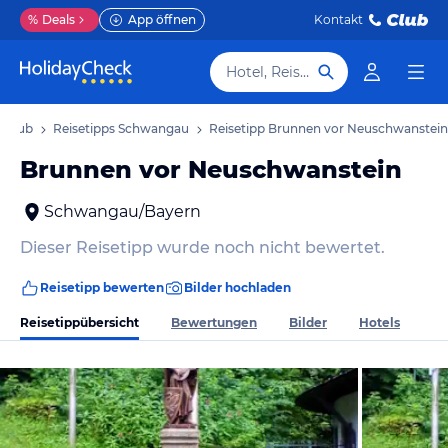
%
Deals
App öffnen
Kontakt
Hotel, Reiseziel
rlaub
Reisetipps Schwangau
Reisetipp Brunnen vor Neuschwanstein
Brunnen vor Neuschwanstein
Schwangau/Bayern
Dieser Reisetipp wurde noch nicht bewertet.
Reisetipp bewerten
Bilder hochladen
Reisetippübersicht
Bewertungen
Bilder
Hotels