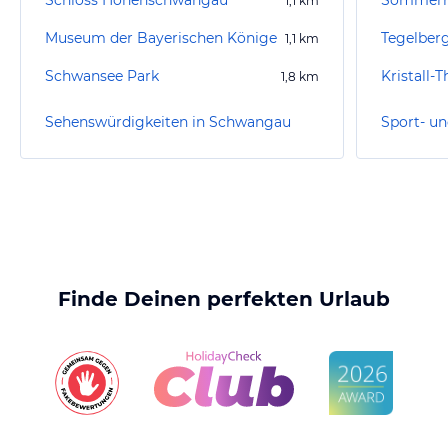
Schloss Hohenschwangau
1,1
km
Museum der Bayerischen Könige
Tegelber
1,1
km
Schwansee Park
Kristall-
1,8
km
Sehenswürdigkeiten in Schwangau
Finde Deinen perfekten Urlaub