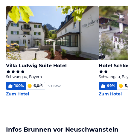
Villa Ludwig Suite Hotel
Hotel Schloss
Schwangau, Bayern
Schwangau, Bayer
100
%
6,0
/
6
99
%
5,0
/
6
159 Bew.
Zum Hotel
Zum Hotel
Infos Brunnen vor Neuschwanstein