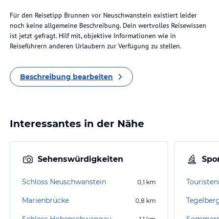
Für den Reisetipp Brunnen vor Neuschwanstein existiert leider
noch keine allgemeine Beschreibung. Dein wertvolles Reisewissen
ist jetzt gefragt. Hilf mit, objektive Informationen wie in
Reiseführern anderen Urlaubern zur Verfügung zu stellen.
Beschreibung bearbeiten
Interessantes in der Nähe
Sehenswürdigkeiten
Spor
Schloss Neuschwanstein
0,1
km
Marienbrücke
Tegelber
0,8
km