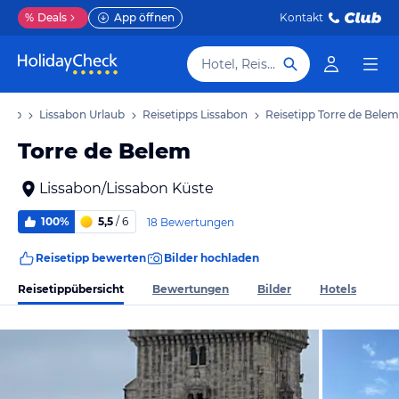
%
Deals
App öffnen
Kontakt
Hotel, Reiseziel
laub
Lissabon Urlaub
Reisetipps Lissabon
Reisetipp Torre de Belem
Torre de Belem
Lissabon/Lissabon Küste
100%
5,5
/ 6
18 Bewertungen
Reisetipp bewerten
Bilder hochladen
Reisetippübersicht
Bewertungen
Bilder
Hotels