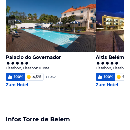
Palacio do Governador
Altis Belém H
Lissabon, Lissabon Küste
Lissabon, Lissabon
100
%
4,3
/
6
100
%
6,0
/
8 Bew.
Zum Hotel
Zum Hotel
Infos Torre de Belem