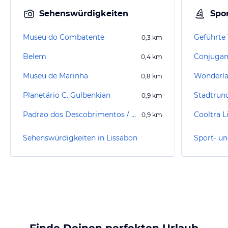
Sehenswürdigkeiten
Spor
Museu do Combatente
0,3
km
Belem
Conjugam
0,4
km
Museu de Marinha
Wonderla
0,8
km
Planetário C. Gulbenkian
Stadtrund
0,9
km
Padrao dos Descobrimentos / Denkmal der Entdecker
Cooltra L
0,9
km
Sehenswürdigkeiten in Lissabon