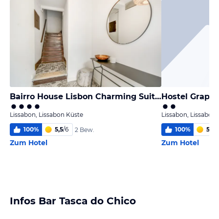
Bairro House Lisbon Charming Suites
Hostel Grapes
Lissabon, Lissabon Küste
Lissabon, Lissabon
100
%
5,5
/
6
100
%
5,4
/
2 Bew.
Zum Hotel
Zum Hotel
Infos Bar Tasca do Chico