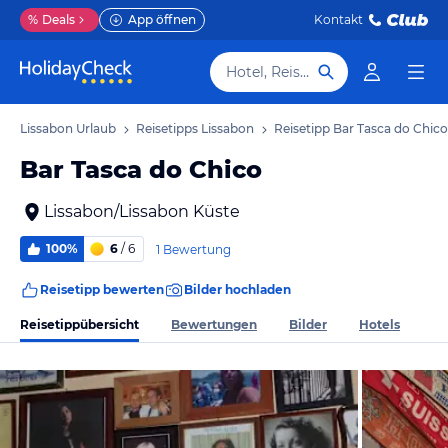
%
Deals
App öffnen
Kontakt
Hotel, Reiseziel
Lissabon Urlaub
Reisetipps Lissabon
Reisetipp Bar Tasca do Chico
Bar Tasca do Chico
Lissabon/Lissabon Küste
100%
6
/ 6
1 Bewertung
Reisetipp bewerten
Bilder hochladen
Reisetippübersicht
Bewertungen
Bilder
Hotels