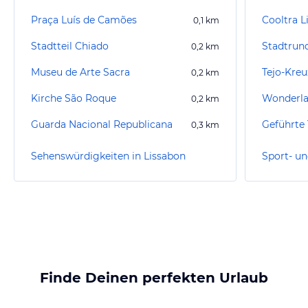
Praça Luís de Camões
Cooltra L
0,1
km
Stadtteil Chiado
Stadtrund
0,2
km
Museu de Arte Sacra
Tejo-Kreu
0,2
km
Kirche São Roque
Wonderla
0,2
km
Guarda Nacional Republicana
0,3
km
Sehenswürdigkeiten in Lissabon
Finde Deinen perfekten Urlaub