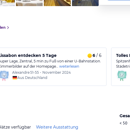
den
 freundlichem Personal, dazu mit Rooftop-Terrasse
Lissabon entdecken 5 Tage
6
/ 6
Tolles
Super Lage, Zentral, 5 min zu Fuß von einer U-Bahnstation.
Spitzenh
Zimmerbilder auf der Homepage…
weiterlesen
Städetr
Alexandre
51-55
•
November 2024
Aus Deutschland
Gesa
< 50
lätze verfügbar
Weitere Ausstattung