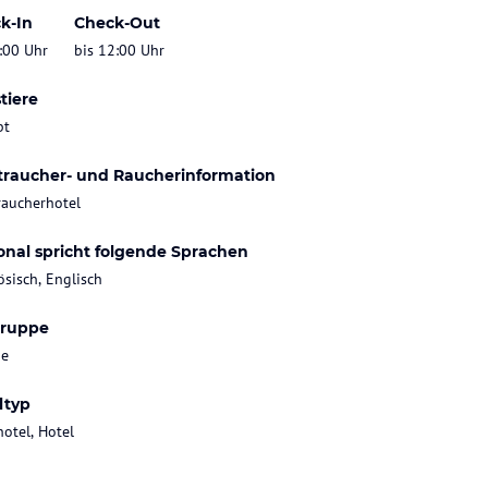
k-In
Check-Out
:00 Uhr
bis 12:00 Uhr
tiere
bt
traucher- und Raucherinformation
raucherhotel
onal spricht folgende Sprachen
ösisch, Englisch
gruppe
ie
ltyp
hotel, Hotel