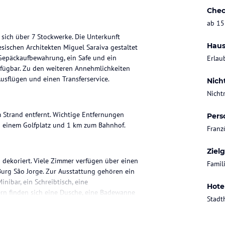
Chec
ab 15
sich über 7 Stockwerke. Die Unterkunft
Haus
esischen Architekten Miguel Saraiva gestaltet
 Gepäckaufbewahrung, ein Safe und ein
Erlau
rfügbar. Zu den weiteren Annehmlichkeiten
sflügen und einen Transferservice.
Nich
Nicht
m Strand entfernt. Wichtige Entfernungen
Pers
u einem Golfplatz und 1 km zum Bahnhof.
Franz
Ziel
 dekoriert. Viele Zimmer verfügen über einen
Famil
Burg São Jorge. Zur Ausstattung gehören ein
inibar, ein Schreibtisch, eine
Hote
ern finden sich eine Dusche, eine Badewanne
Stadt
hte Zimmer mit barrierefreiem Badezimmer zur