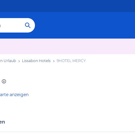
on Urlaub
Lissabon Hotels
9HOTEL MERCY
arte anzeigen
en