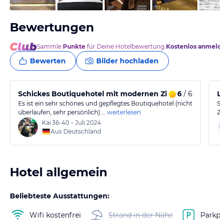
Bewertungen
Sammle
Punkte
für Deine Hotelbewertung.
Kostenlos anmel
Bewerten
Bilder hochladen
Schickes Boutiquehotel mit modernen Zimmer und sehr
6
/ 6
Es ist ein sehr schönes und gepflegtes Boutiquehotel (nicht
überlaufen, sehr persönlich).…
weiterlesen
Kai
36-40
•
Juli 2024
Aus Deutschland
Hotel allgemein
Beliebteste Ausstattungen:
Wifi kostenfrei
Strand in der Nähe
Parkp