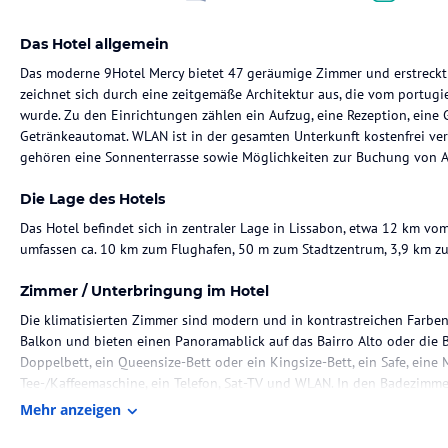
Das Hotel allgemein
Das moderne 9Hotel Mercy bietet 47 geräumige Zimmer und erstreckt 
zeichnet sich durch eine zeitgemäße Architektur aus, die vom portugi
wurde. Zu den Einrichtungen zählen ein Aufzug, eine Rezeption, eine
Getränkeautomat. WLAN ist in der gesamten Unterkunft kostenfrei ve
gehören eine Sonnenterrasse sowie Möglichkeiten zur Buchung von Au
Die Lage des Hotels
Das Hotel befindet sich in zentraler Lage in Lissabon, etwa 12 km vo
umfassen ca. 10 km zum Flughafen, 50 m zum Stadtzentrum, 3,9 km z
Zimmer / Unterbringung im Hotel
Die klimatisierten Zimmer sind modern und in kontrastreichen Farben
Balkon und bieten einen Panoramablick auf das Bairro Alto oder die 
Doppelbett, ein Queensize-Bett oder ein Kingsize-Bett, ein Safe, eine M
Tee-/Kaffeemaschine, ein Telefon, Sat-TV und WLAN. In den Badezimm
sowie Kosmetikartikel und Handtücher. Es stehen auch rollstuhlgerec
Mehr anzeigen
Verfügung.