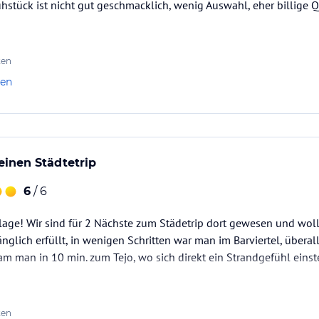
ühstück ist nicht gut geschmacklich, wenig Auswahl, eher billige Qu
ten
len
 einen Städtetrip
6
/ 6
lage! Wir sind für 2 Nächste zum Städetrip dort gewesen und wol
glich erfüllt, in wenigen Schritten war man im Barviertel, überal
am man in 10 min. zum Tejo, wo sich direkt ein Strandgefühl einste
ten