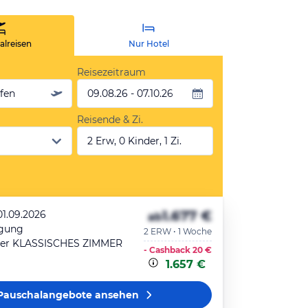
lreisen
Nur Hotel
Reisezeitraum
äfen
09.08.26 - 07.10.26
Reisende & Zi.
2 Erw, 0 Kinder, 1 Zi.
1.677 €
01.09.2026
ab
egung
2 ERW • 1 Woche
er KLASSISCHES ZIMMER
- Cashback
20 €
1.657 €
Pauschalangebote
ansehen