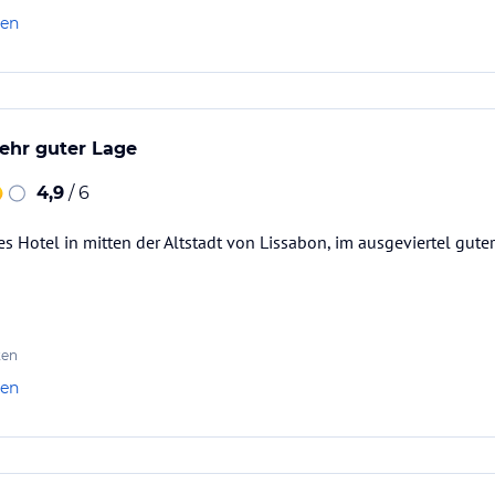
len
sehr guter Lage
4,9
/ 6
es Hotel in mitten der Altstadt von Lissabon, im ausgeviertel gut
ten
len