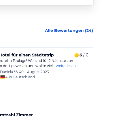
Alle Bewertungen (
24
)
 Hotel für einen Städtetrip
6
/ 6
Gutes Hotel 
otel in Toplage! Wir sind für 2 Nächste zum
Sehr schönes, k
ip dort gewesen und wollte viel…
weiterlesen
Lissabon, im a
Daniela
36-40
•
August 2023
Sven
4
Aus Deutschland
Aus
mtzahl Zimmer