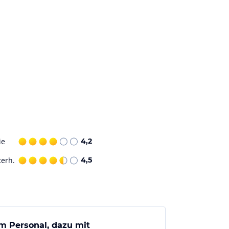
ie
4,2
terh.
4,5
m Personal, dazu mit