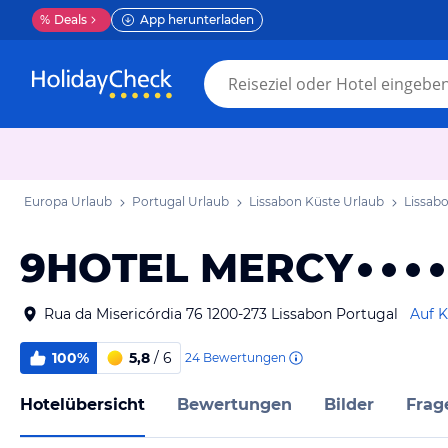
%
Deals
App herunterladen
Europa Urlaub
Portugal Urlaub
Lissabon Küste Urlaub
Lissab
9HOTEL MERCY
Rua da Misericórdia 76 1200-273 Lissabon Portugal
Auf K
100%
5,8
/ 6
24
Bewertungen
Hotelübersicht
Bewertungen
Bilder
Frag