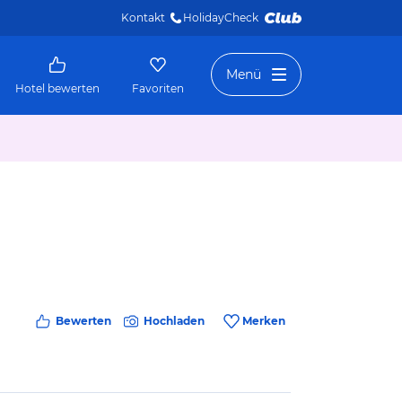
Kontakt
HolidayCheck 
Menü
Hotel bewerten
Favoriten
Bewerten
Hochladen
Merken