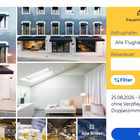
Pauscha
Abflughafen
Alle Flugh
Reisedauer
vom Hotelier, August 2015
Filter
25.08.2026 - 
ohne Verpfl
Doppelzimm
vom Hotelier, August 2015
Alle Bilder
(
39
)