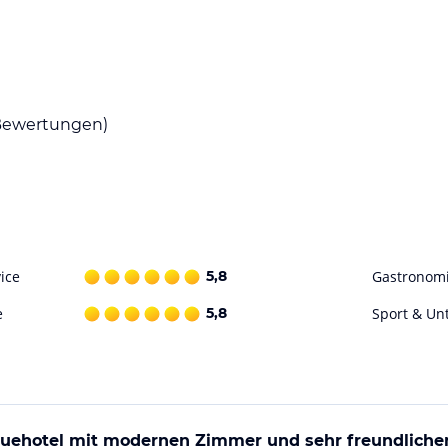
e Bar. Morgens wird ein kontinentales
ge beherbergt die Terrassenbar "In Heaven", die
gt.
ewertungen)
 Wandermöglichkeiten sowie ein
.
ohne Gewähr. Bitte lies vor der Buchung die
ice
5,8
Gastronom
e
5,8
Sport & Un
quehotel mit modernen Zimmer und sehr freundliche