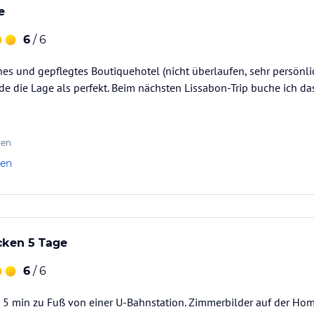
e
6
/ 6
önes und gepflegtes Boutiquehotel (nicht überlaufen, sehr persönli
e die Lage als perfekt. Beim nächsten Lissabon-Trip buche ich da
ten
len
cken 5 Tage
6
/ 6
l, 5 min zu Fuß von einer U-Bahnstation. Zimmerbilder auf der H